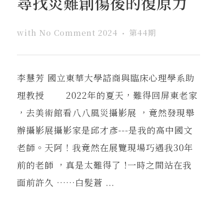
尋找災難創傷後的復原力
在地實踐
with
No Comment
2024
第44期
關鍵詞
李慧芳 國立東華大學諮商與臨床心理學系助
書評書介
理教授 2022年的夏天，難得回屏東老家
，去美術館看八八風災攝影展 ，竟然發現舉
東華風景
辦攝影展攝影家是邱才彥---是我的高中國文
老師。天阿！我竟然在展覽現場巧遇我30年
前的老師 ，真是太難得了 !一時之間站在我
面前許久 ……白髮蒼 ...