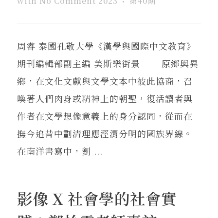
with
No Comment
2023
第40期
周睿 泰國孔敬大學《漢學與國際中文教育》
期刊編輯部副主編 美斯樂街景 原鄉與異
鄉，在文化文獻與文學文本中彼此協商，召
喚著人們肉身或精神上的朝聖，復活讀者與
作者在文學想像意義上的身分認同，從而在
撫今追昔中劃清理應涇渭分明的國族界線。
在南洋書寫中，劉 ...
影像 X 社會學的社會實