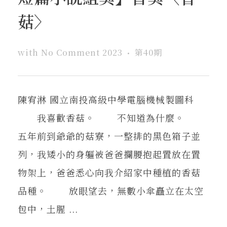
菇〉
with
No Comment
2023
第40期
陳宥淋 國立南投高級中學電腦機械製圖科
我喜歡香菇。 不知道為什麼。
五年前到爺爺的菇寮，一整排的黑色箱子並
列，我矮小的身軀被爸爸攔腰抱起置放在置
物架上，爸爸悉心向我介紹家中種植的香菇
品種。 放眼望去，無數小傘矗立在太空
包中，土腥 ...