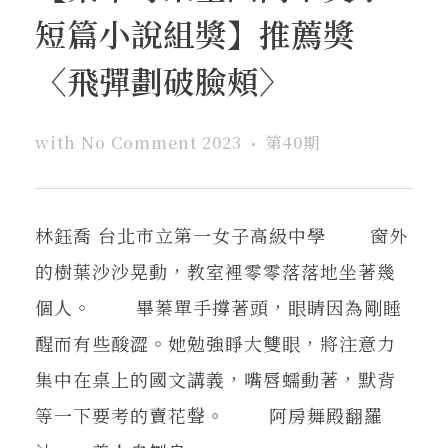
短篇小說組獎】推薦獎
〈飛彈劃破臉頰〉
with
No Comment
2023
第40期
林鈺喬 台北市立第一女子高級中學 窗外
的樹葉沙沙晃動，教室裡零零落落地坐著幾
個人。 畢蓁單手撐著頭，眼睛因為剛睡
醒而有些酸澀。她勉強睜大雙眼，將注意力
集中在桌上的國文講義，嘴唇蠕動著，默背
等一下要考的賣花聲。 阿房舞殿翻羅