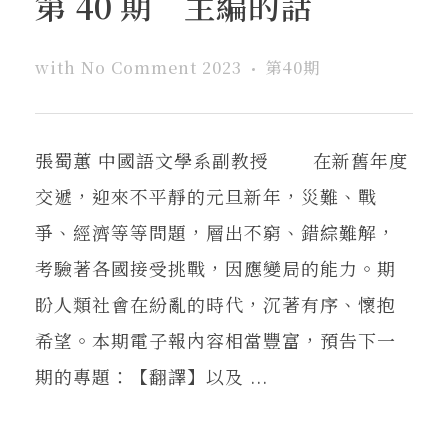
第 40 期 主編的話
在地實踐
with
No Comment
2023
第40期
關鍵詞
張蜀蕙 中國語文學系副教授 在新舊年度
書評書介
交遞，迎來不平靜的元旦新年，災難、戰
爭、經濟等等問題，層出不窮、錯綜難解，
東華風景
考驗著各國接受挑戰，因應變局的能力。期
盼人類社會在紛亂的時代，沉著有序、懷抱
希望。本期電子報內容相當豐富，預告下一
期的專題：【翻譯】以及 ...