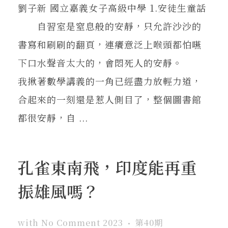
劉子新 國立嘉義女子高級中學 1.安徒生童話
自習室是窒息般的安靜，只允許沙沙的
書寫和刷刷的翻頁，連癢意泛上喉頭都怕嚥
下口水聲音太大的，會悶死人的安靜。
我揪著數學講義的一角已經盡力放輕力道，
合起來的一刻還是惹人側目了，整個圖書館
都很安靜，自 ...
孔雀東南飛，印度能再重
振雄風嗎？
with
No Comment
2023
第40期