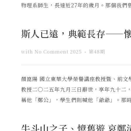
物理系師生，長達近27年的歲月。那個我們曾
斯人已遠，典範長存——
with
No Comment
2025
第48期
顏崑陽 國立東華大學榮譽講座教授暨、前
教授二〇二五年九月三日辭世，享年九十二
稱他「鄭公」，學生們則喊他「爺爺」。那時候
牛斗山之子、憶舊遊 哀鄭