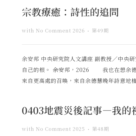
宗教療癒：詩性的追問
with
No Comment
2026
第49期
余安邦 中央研究院人文講座 副教授／中央
自己的根。 ――余安邦，2026 我也在想
來自更高處的召喚，來自余德慧晚年詩意地棲居
0403地震災後記事—我的
with
No Comment
2025
第48期