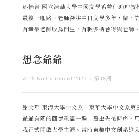
鄧怡菁 國立清華大學中國文學系兼任助理教
最後一哩路。老師深耕中日文學多年，留下
有幸被老師收為門生，有較多機會得與老師、秋
想念爺爺
with
No Comment
2025
第48期
謝文華 東海大學中文系，東華大學中文系
爺爺有關的回憶重溫一遍，釐出先後時序，
我正式開啟大學生涯。當時東華中文創系進入第