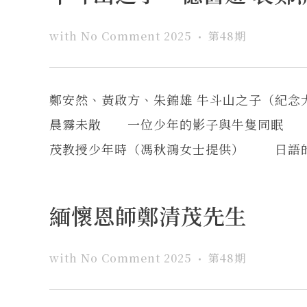
with
No Comment
2025
第48期
鄭安然、黃啟方、朱錦雄 牛斗山之子（
晨霧未散 一位少年的影子與牛隻同眠 
茂教授少年時（馮秋鴻女士提供） 日語的聲
緬懷恩師鄭清茂先生
with
No Comment
2025
第48期