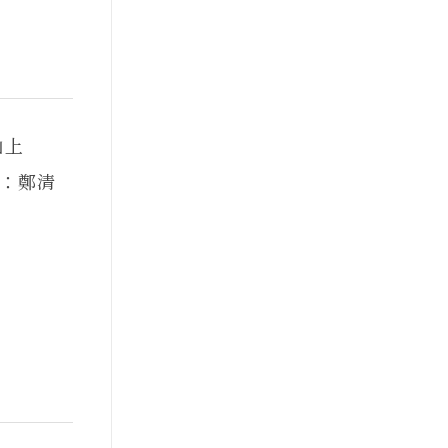
牛斗山上
：鄭清