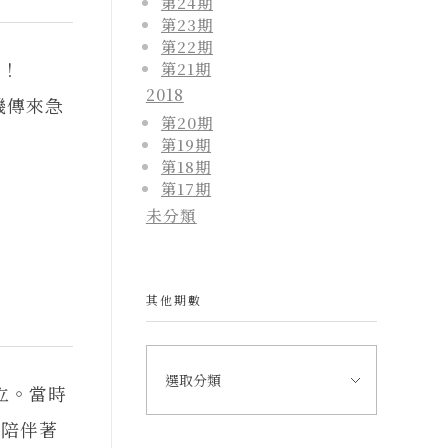
第24期
第23期
第22期
的一天！
第21期
2018
機傳來急
第20期
第19期
第18期
第17期
未分類
其他期數
立。當時
直陪伴著