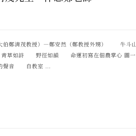
紀念大伯鄭清茂教授）—鄭安然（鄭教授外甥） 
青草如詩 野徑如韻 命運初寫在佃農掌心 圖一
音 自教室 ...