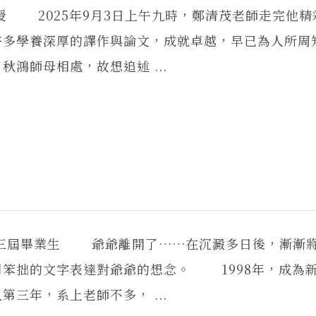
授 2025年9月3日上午九時，鄭清茂老師走完他精
許多學養深厚的譯作與論文，成就卓越，早已為人所周
鴻師母相處，故想追述 ...
第三屆畢業生 爺爺離開了……在沉澱多日後，漸漸
用笨拙的文字表達對爺爺的想念。 1998年，成為
三年，系上老師不多， ...