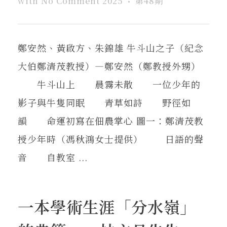
with
No Comment
2025
第48期
鄭安然、黃啟方、朱錦雄 牛斗山之子（紀念
大伯鄭清茂教授）—鄭安然（鄭教授外甥）
牛斗山上 晨霧未散 一位少年的
影子與牛隻同眠 青草如詩 野徑如
韻 命運初寫在佃農掌心 圖一：鄭清茂教
授少年時（馮秋鴻女士提供） 日語的聲
音 自教室 ...
一本學術生涯「分水嶺」