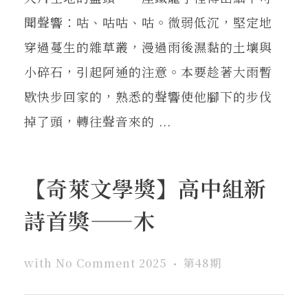
聞聲響：咕、咕咕、咕。微弱低沉，堅定地
穿過蔓生的雜草叢，漫過雨後濕黏的土壤與
小碎石，引起阿通的注意。本要趁著大雨暫
歇快步回家的，熟悉的聲響使他腳下的步伐
掉了頭，轉往聲音來的 ...
【奇萊文學獎】高中組新
詩首獎——木
with
No Comment
2025
第48期