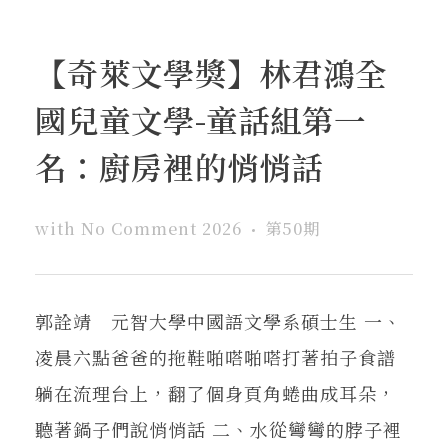
【奇萊文學獎】林君鴻全
國兒童文學-童話組第一
名：廚房裡的悄悄話
with
No Comment
2026
第50期
郭詮靖 元智大學中國語文學系碩士生 一、
凌晨六點爸爸的拖鞋啪嗒啪嗒打著拍子食譜
躺在流理台上，翻了個身頁角蜷曲成耳朵，
聽著鍋子們說悄悄話 二、水從彎彎的脖子裡