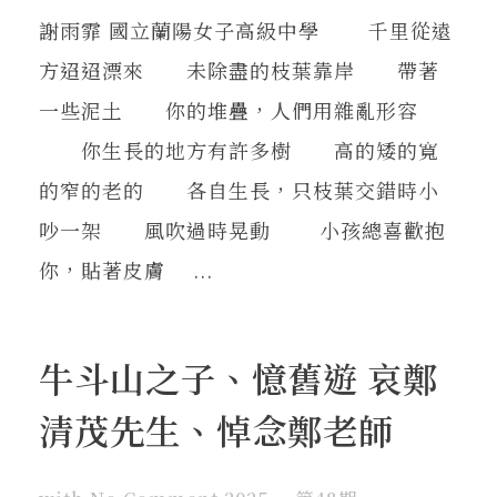
謝雨霏 國立蘭陽女子高級中學 千里從遠
方迢迢漂來 未除盡的枝葉靠岸 帶著
一些泥土 你的堆疊，人們用雜亂形容
你生長的地方有許多樹 高的矮的寬
的窄的老的 各自生長，只枝葉交錯時小
吵一架 風吹過時晃動 小孩總喜歡抱
你，貼著皮膚 ...
牛斗山之子、憶舊遊 哀鄭
清茂先生、悼念鄭老師