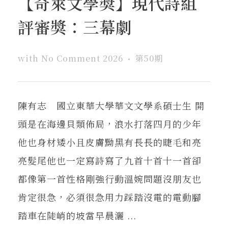
【奇萊文學獎】現代詩組
在地實踐
評審獎：三幕劇
關鍵詞
with
No Comment
2026
第50期
書評書介
陳有志 國立東華大學華文文學系碩士生 開
頭是在海邊貝類佈局，浪水打落四月的少年
東華風景
他也身材矮小且皮膚黝黑有長長的睫毛和亮
亮髮尾他也一定寫詩寫了九首十首十一首卻
都像第一首性格剛強行動溫婉問題沒朋友也
肯定很急，必須很急用力踩踏沒電的電動腳
踏車在陡峭的坡當早晨灑 ...