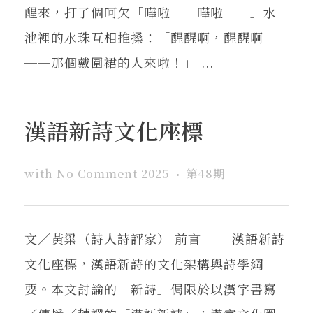
醒來，打了個呵欠「嘩啦──嘩啦──」水
池裡的水珠互相推搡：「醒醒啊，醒醒啊
──那個戴圍裙的人來啦！」 ...
漢語新詩文化座標
with
No Comment
2025
第48期
文╱黃粱（詩人詩評家） 前言 漢語新詩
文化座標，漢語新詩的文化架構與詩學綱
要。本文討論的「新詩」侷限於以漢字書寫