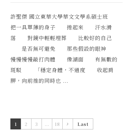
許聖傑 國立東華大學華文文學系碩士班
把一具單薄的身子 捲起來 汗水滑
落 對鏡中輕輕埋葬 比較好的自己
是否無可避免 那些假設的眼神
慢慢慢慢敲打肉體 像湖面 有無數的
斑駁 「穩定身體，不過度 收起肩
胛，向前推的同時也 ...
1
2
3
...
18
Last