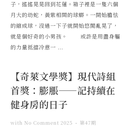
子，搖搖晃晃回到花蓮。箱子裡是一隻六個
月大的幼蛇，黃紫相間的球蟒。一開始膽怯
的縮成球，沒過一下子就開始悠閒亂晃了，
就是個好奇的小男孩。 或許是用盡身軀
的力量抵擋冷意一 ...
【奇萊文學獎】現代詩組
首獎：膨脹——記持續在
健身房的日子
with
No Comment
2025
第47期