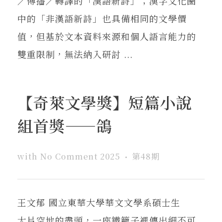
／傳播／轉譯的「漢語新詩」；漢字文化圈
中的「非漢語新詩」也具備相同的文學價
值，但基於文本資料來源和個人語言能力的
雙重限制，無法納入研討 ...
【奇萊文學獎】短篇小說
組首獎——鴿
with
No Comment
2025
第48期
王文郁 國立東華大學華文文學系碩士生
大片空地的盡頭，一座鐵籠子裡傳出細不可