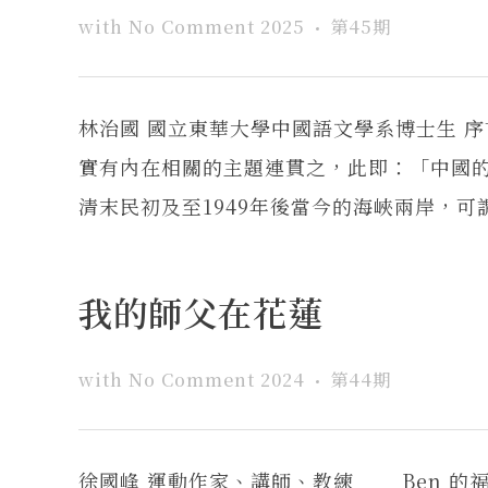
with
No Comment
2025
第45期
林治國 國立東華大學中國語文學系博士生
實有內在相關的主題連貫之，此即：「中國
清末民初及至1949年後當今的海峽兩岸，可
我的師父在花蓮
with
No Comment
2024
第44期
徐國峰 運動作家、講師、教練 Ben 的福斯 