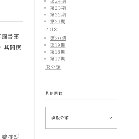
第24期
第23期
第22期
第21期
2018
華圖書館
第20期
第19期
，其間應
第18期
第17期
未分類
其他期數
，腓特烈