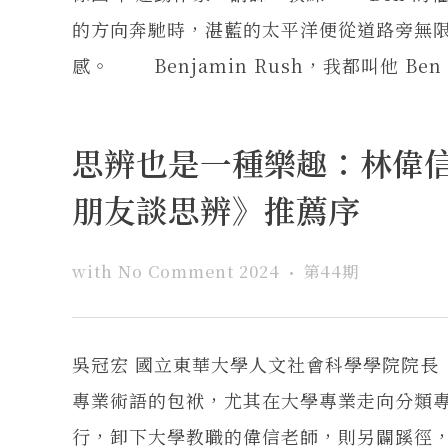
的方向奔馳時，湛藍的太平洋便從道路旁無
感。 Benjamin Rush，我都叫他 Be
思辨也是一種樂趣：林偉
朋友談思辨》推薦序
with
No Comment
2024
第44期
吳冠宏 國立東華大學人文社會科學學院院
專業術語的包袱，尤其在大學專業走向分類
行，卸下大學教職的偉信老師，則另闢蹊徑，透