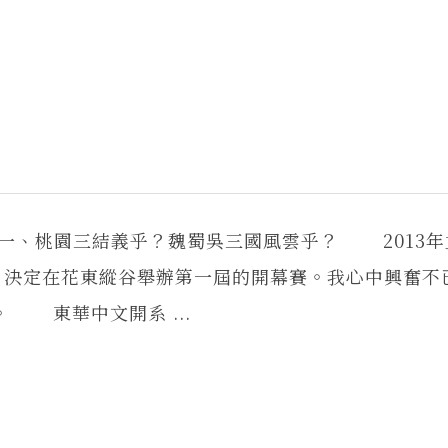
 一、桃園三結義乎？魏蜀吳三國風雲乎？ 2013年
，決定在花東縱谷舉辦第一屆的開幕賽。我心中興奮不
。 東華中文開系 ...