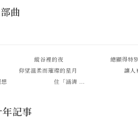
三部曲
文學系教授 縱谷裡的夜 總顯得特別
望溫柔而璀璨的星月 讓人有
想 住「涵清 ...
十年記事