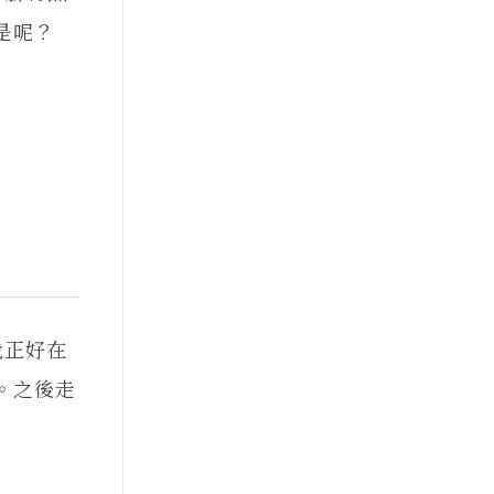
是呢？
我正好在
。之後走