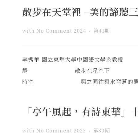
散步在天堂裡 –美的諦聽
with
No Comment
2024
第41期
李秀華 國立東華大學中國語
靜 散步在星空下 仰
時空 與之同往雲水穹蒼的遐
「亭午風起，有詩東華」
with
No Comment
2023
第39期