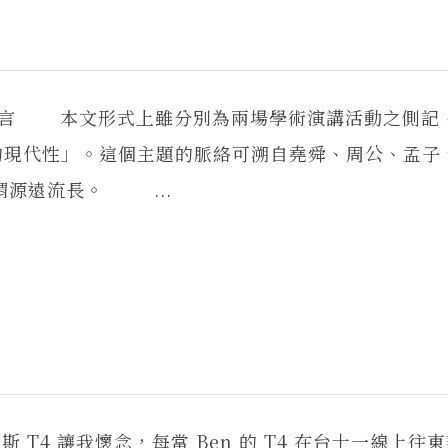
 序言 本文形式上雖分別為兩場學術演講活動之側記
的現代性」。這個主題的脈絡可溯自堯舜、周公、孟子
謂源遠流長。 ...
T4 讓我懷念，每當 Ben 的 T4 在台十一線上往