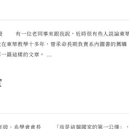
教授 有一位老同事來跟我說，近時很有些人談論東
我在東華教學十多年，曾承命長期負責系內圖書的薦購
篇這樣的文章。 ...
實
二年級、系學會會長 「我是這個國家的第一公僕」