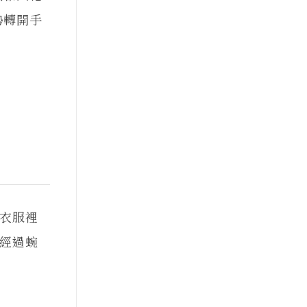
勢轉開手
衣服裡
經過蜿