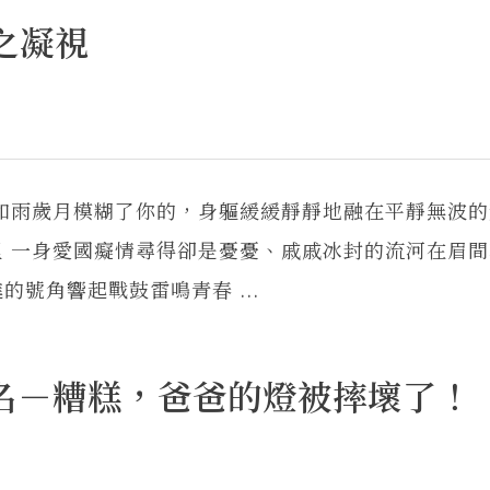
眼之凝視
如雨歲月模糊了你的，身軀緩緩靜靜地融在平靜無波的
 一身愛國癡情尋得卻是憂憂、戚戚冰封的流河在眉間
號角響起戰鼓雷鳴青春 ...
名－糟糕，爸爸的燈被摔壞了！