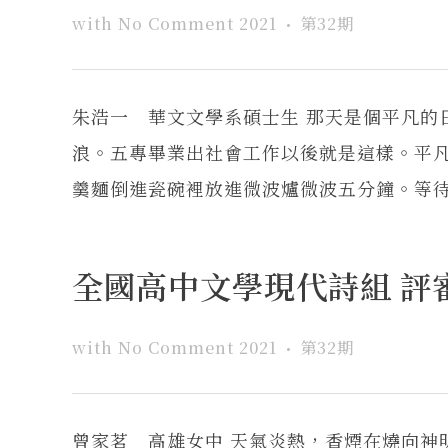
with
No Comment
2021
第32期
朱浩一 華文文學系碩士生 那天是個平凡
浪。五專畢業出社會工作以後就是這樣。平
羹麵倒進瓷碗裡放進微波爐微波五分鐘。等待的
全國高中文學現代詩組 評審
with
No Comment
2021
第32期
曾家茗 高雄女中 天氣炎熱，香煙在燒向神