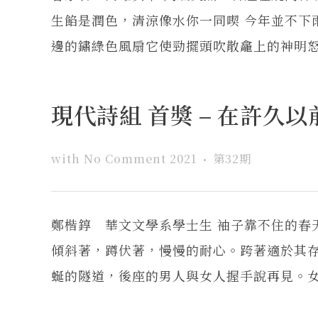
生餡是潤色，清涼像水你一同喫 今年並不下
邊的鏽綠色風扇它使勁擺頭吹散龕上的神明怒氣 
現代詩組 首獎 – 在許久以
with
No Comment
2021
第32期
鄭楷錞 華文文學系學士生 袖子靠不住的春
傾斜著，蹲伏著，慢慢的耐心。跨著適於其存
蜒的隧道，後座的男人與女人握手說再見。女人