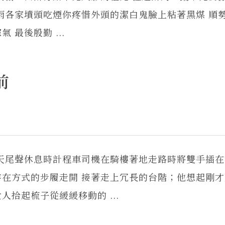
雨各家墳頭吃煙你疼惜外頭的潔白鬼臉上粘著黑煤 順
最後殷勤 ...
前
天尾聲休息時計程車司機在騎樓著地走路時將雙手插在
在方式的步履走開 接著走上冗長的台階；他想起剛才
拾起梳子從緩緩移動的 ...