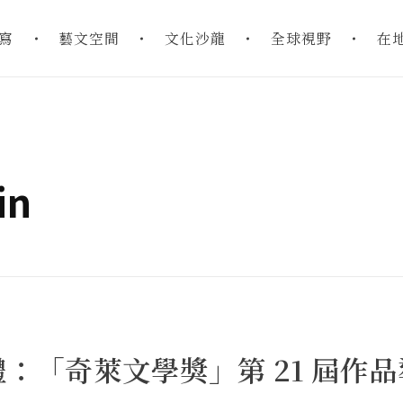
寫
藝文空間
文化沙龍
全球視野
在
in
：「奇萊文學獎」第 21 屆作品