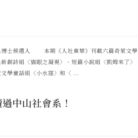
系博士候選人 本期《人社東華》刊載六篇奇萊文學
典新創詩組〈貓眼之凝視〉、短篇小說組〈凱姆來了〉
學童話組〈小水窪〉和〈 ...
讀過中山社會系！