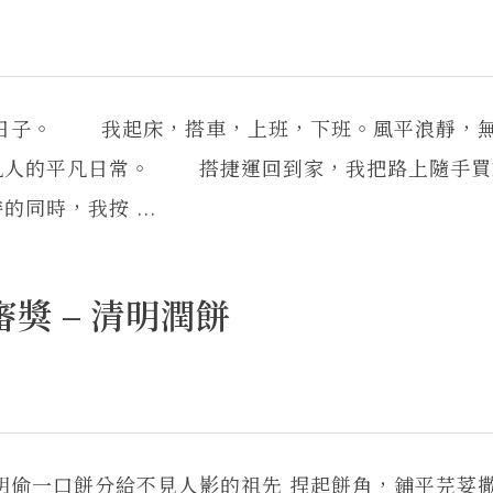
的日子。 我起床，搭車，上班，下班。風平浪靜，
凡人的平凡日常。 搭捷運回到家，我把路上隨手買
同時，我按 ...
獎 – 清明潤餅
明偷一口餅分給不見人影的祖先 捏起餅角，鋪平芫荽