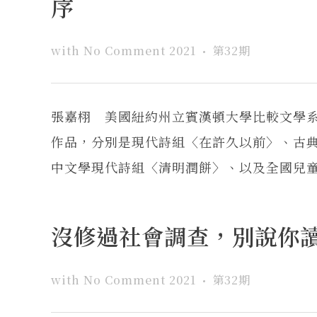
序
with
No Comment
2021
第32期
張嘉栩 美國紐約州立賓漢頓大學比較文學
作品，分別是現代詩組〈在許久以前〉、古
中文學現代詩組〈清明潤餅〉、以及全國兒童文
沒修過社會調查，別說你
with
No Comment
2021
第32期