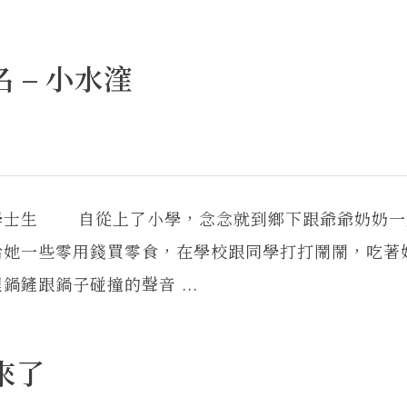
 – 小水漥
學士生 自從上了小學，念念就到鄉下跟爺爺奶奶一
她一些零用錢買零食，在學校跟同學打打鬧鬧，吃著
鏟跟鍋子碰撞的聲音 ...
來了