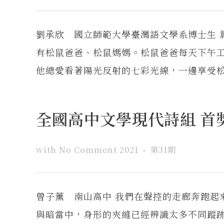
劉承欣 國立師範大學臺灣語文學系博士生 
有松鼠爸爸、松鼠媽媽。松鼠爸爸每天下午
他總愛看著陽光反射的七彩光線，一邊享受松鼠
全國高中文學現代詩組 首
with
No Comment
2021
第31期
曾子薰 南山高中 我們在聲控的走廊奔跑起
與暗當中，身形的夾縫已經辨識太多不同蹤跡