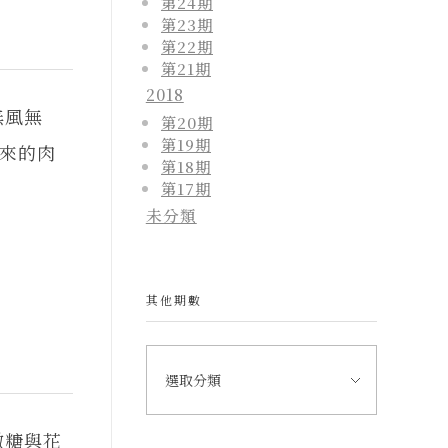
第24期
第23期
第22期
第21期
2018
無風無
第20期
第19期
來的肉
第18期
第17期
未分類
其他期數
撒糖與花