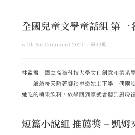
全國兒童文學童話組 第一名
with
No Comment
2021
第32期
林盈君 國立高雄科技大學文化創意產業系
爺爺每天騎著腳踏車送她上下學，偶爾給
她吃的糖果飲料，放學回到家就會聽到廚房裡鍋
短篇小說組 推薦獎 – 凱姆