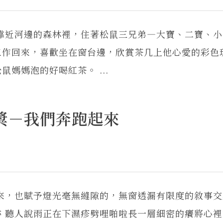
靠近河邊的森林裡，住著松鼠三兄弟―大寶、二寶、小
工作回來，喜歡坐在窗台邊，欣賞茶几上他心愛的彩色
媽媽泡的好喝紅茶。 ...
獎－我們奔跑起來
來，也賦予燈光毫無縫隙的，無窗透漏有限度的敘事交
 聽人說雨正在下濕疹劈哩啪啦長一層細密的癢將心裡