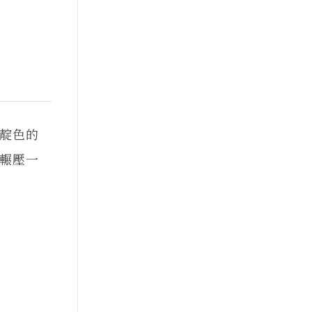
靛色的
輾壓一