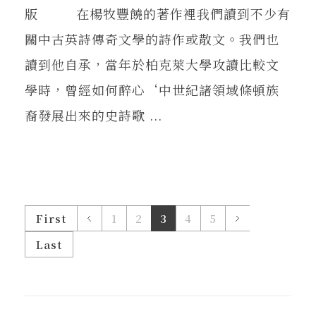
版 在楊牧豐饒的著作裡我們讀到不少有
關中古英詩傳奇文學的詩作或散文。我們也
讀到他自承，當年於柏克萊大學攻讀比較文
學時，曾經如何醉心‘中世紀諸領域條頓族
裔發展出來的史詩歌 ...
First
1
2
3
4
5
Last