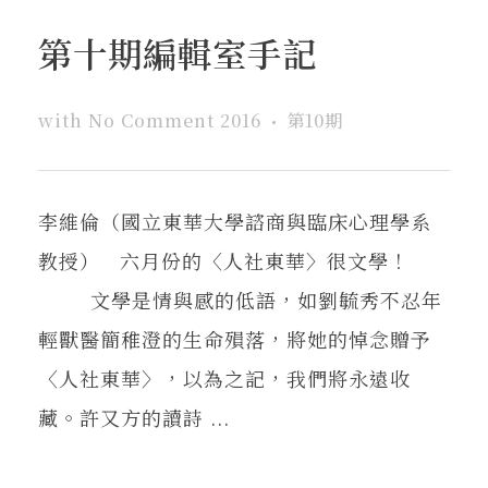
第十期編輯室手記
with
No Comment
2016
第10期
李維倫（國立東華大學諮商與臨床心理學系
教授） 六月份的〈人社東華〉很文學！
文學是情與感的低語，如劉毓秀不忍年
輕獸醫簡稚澄的生命殞落，將她的悼念贈予
〈人社東華〉，以為之記，我們將永遠收
藏。許又方的讀詩 ...