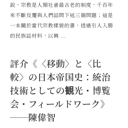
說，宗教是人類社會最古老的制度，千百年
來不斷反覆與人們詰問下述三個問題；這是
一本關於當代宗教樣貌的書，透過引人入勝
的民族誌材料，以興 ...
評介《〈移動〉と〈比
較〉の日本帝国史：統治
技術としての観光・博覧
会・フィールドワーク》
──陳偉智