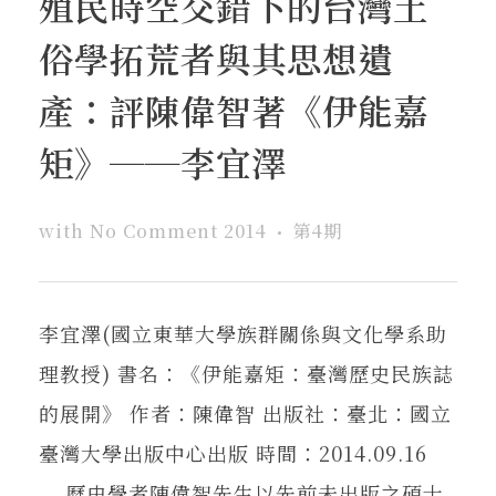
殖民時空交錯下的台灣土
在地實踐
俗學拓荒者與其思想遺
關鍵詞
產：評陳偉智著《伊能嘉
矩》──李宜澤
書評書介
with
No Comment
2014
第4期
東華風景
李宜澤(國立東華大學族群關係與文化學系助
理教授) 書名：《伊能嘉矩：臺灣歷史民族誌
的展開》 作者：陳偉智 出版社：臺北：國立
臺灣大學出版中心出版 時間：2014.09.16
歷史學者陳偉智先生以先前未出版之碩士