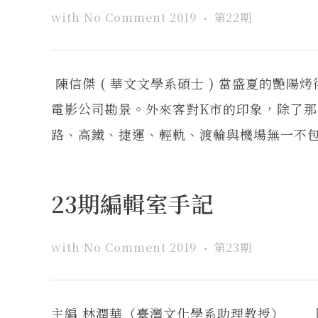
with
No Comment
2019
第22期
陳信傑 ( 華文文學系碩士 ) 當盛夏的艷
電影公司勘景。外來客對K市的印象，除了
路、高鐵、捷運、輕軌、渡輪與機場無一不包，
23期編輯室手記
with
No Comment
2019
第23期
主編 林潤華（臺灣文化學系助理教授） 