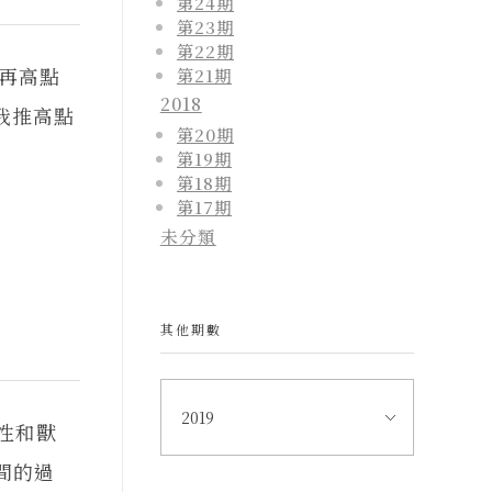
第24期
第23期
第22期
 再高點
第21期
2018
我推高點
第20期
第19期
第18期
第17期
未分類
其他期數
性和獸
間的過