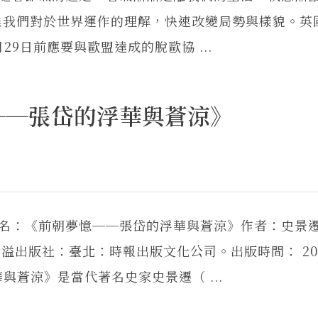
離我們對於世界運作的理解，快速改變局勢與樣貌。英
月29日前應要與歐盟達成的脫歐協 ...
──張岱的浮華與蒼涼》
書名：《前朝夢憶──張岱的浮華與蒼涼》作者：史景
譯者：溫洽溢出版社：臺北：時報出版文化公司。出版時間： 20
與蒼涼》是當代著名史家史景遷（ ...