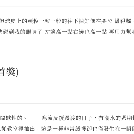
話但球皮上的顆粒一粒一粒的往下掉好像在哭泣 盪鞦韆
快碰到我的眼睛了 左邊高一點右邊也高一點 再用力幫
首獎)
冬是間歇性的。 寒流反覆遷渡的日子，有潮水的週期
魂從教室裡抽出，這是一種非常緩慢卻也僅發生在一瞬