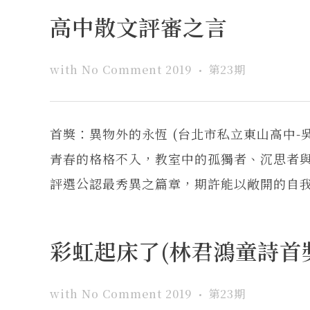
高中散文評審之言
with
No Comment
2019
第23期
首獎：異物外的永恆 (台北市私立東山高中-
青春的格格不入，教室中的孤獨者、沉思者
評選公認最秀異之篇章，期許能以敞開的自我，
彩虹起床了(林君鴻童詩首
with
No Comment
2019
第23期