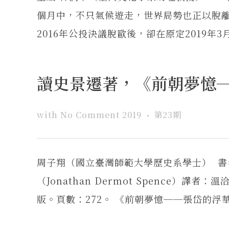
個月中，不只氣候遊走，世界局勢也正以脫
2016年公投決議脫歐後，卻在原定2019年3
讀史景遷著，《前朝夢憶
with
No Comment
2019
第23期
周子翔（國立臺灣師範大學歷史系學士） 
（Jonathan Dermot Spence）
版。頁數：272。 《前朝夢憶──張岱的浮華