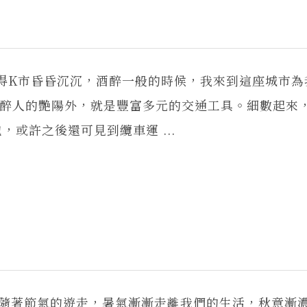
陽烤得K市昏昏沉沉，酒醉一般的時候，我來到這座城市
那醉人的艷陽外，就是豐富多元的交通工具。細數起來
或許之後還可見到纜車運 ...
隨著節氣的遊走，暑氣漸漸走離我們的生活，秋意漸