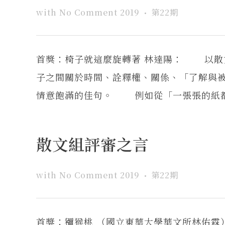
with
No Comment
2019
第22期
首獎：椅子就這麼旋轉著 林達陽： 以散
子之間關於時間、詮釋權、關係、「了解與
情意飽滿的佳句。 例如從「一張張的紙都折
散文組評審之言
with
No Comment
2019
第22期
首獎：獼猴桃 （國立東華大學華文所林佑