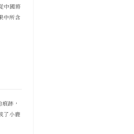
爾從中國將
果中所含
的痕跡，
成了小鹿