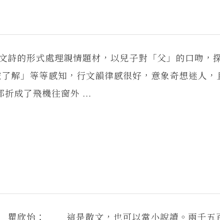
文詩的形式處理親情題材，以兒子對「父」的口吻，
被了解」等等感知，行文韻律感很好，意象奇想迷人，
成了飛機往窗外 ...
霖） 瞿欣怡： 這是散文，也可以當小說讀。兩千五