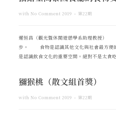
with
No Comment
2019
第22期
遲恒昌（觀光暨休閒遊憩學系助理教授） 
步。 食物是認識其他文化與社會最方便的
是認識飲食文化的重要空間。絕對不是太貪吃，
獼猴桃（散文組首獎）
with
No Comment
2019
第22期