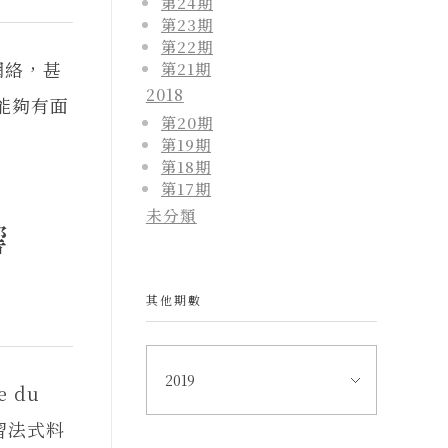
第24期
第23期
第22期
網絡，甚
第21期
2018
能夠有面
第20期
第19期
第18期
第17期
未分類
響
其他期數
 du
學習法式料