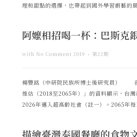
理和甜點的選擇，也帶起到國外學習廚藝的風潮
阿嬤相招喝一杯：巴斯克
with
No Comment
2019
第22期
楊豐銘（中研院民族所博士後研究員） 我
推估（2018至2065年）」的資料顯示，台
2026年邁入超高齡社會（註一）。2065年每1
描繪臺灣泰國餐廳的食物