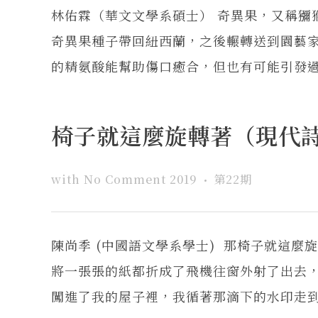
林佑霖（華文文學系碩士） 奇異果，又稱獼猴
奇異果種子帶回紐西蘭，之後輾轉送到園藝
的精氨酸能幫助傷口癒合，但也有可能引發過敏
椅子就這麼旋轉著（現代
with
No Comment
2019
第22期
陳尚季 (中國語文學系學士) 那椅子就這
將一張張的紙都折成了飛機往窗外射了出去
闖進了我的屋子裡，我循著那滴下的水印走到了