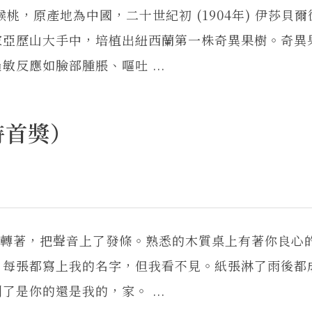
桃，原產地為中國，二十世紀初 (1904年) 伊莎貝
家亞歷山大手中，培植出紐西蘭第一株奇異果樹。奇異
反應如臉部腫脹、嘔吐 ...
詩首獎）
麼旋轉著，把聲音上了發條。熟悉的木質桌上有著你良心
，每張都寫上我的名字，但我看不見。紙張淋了雨後都
是你的還是我的，家。 ...