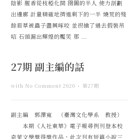
陰影 腥香從枝椏化開 囹圄的半人 使力剖劃
出邊廓 計量精確地擠進剩下的一半 燒荒的殘
餘眉草被蟲子盡興啄咬 並拐搶了過去假裝吊
唁 石頭漏出輝煌的魘笑 那 ...
27期 副主編的話
with
No Comment
2020
第27期
副主編 郭澤寬 （臺灣文化學系 教授）
本期《人社東華》電子報尋例刊登本校
奇萊文學獎得獎作品，此次刊有短篇小說三