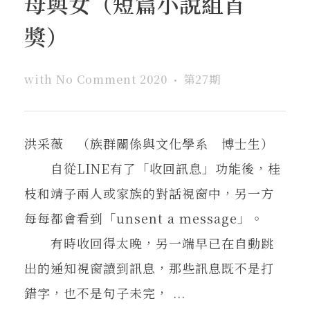
母與女（短篇小說組首
在地實踐
獎）
關鍵詞
with
No Comment
2020
第27期
書評書介
洪采薇 （族群關係與文化學系 博士生）
自從LINE有了「收回訊息」功能後，桂
東華風景
枝和靖子兩人或家族的對話視窗中，另一方
每每都會看到「unsent a message」。
有時收回得太晚，另一端早已在自動跳
出的通知視窗讀到訊息，那些訊息既不是打
錯字，也不是句子未完， ...