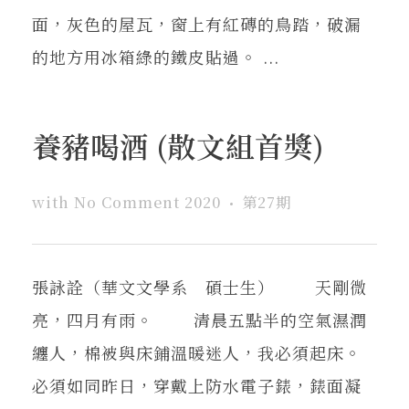
面，灰色的屋瓦，窗上有紅磚的鳥踏，破漏
的地方用冰箱綠的鐵皮貼過。 ...
養豬喝酒 (散文組首獎)
with
No Comment
2020
第27期
張詠詮（華文文學系 碩士生） 天剛微
亮，四月有雨。 清晨五點半的空氣濕潤
纏人，棉被與床鋪溫暖迷人，我必須起床。
必須如同昨日，穿戴上防水電子錶，錶面凝