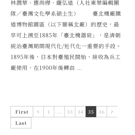
林潤華、應尚樺、龐弘遠（人社東華編輯團
隊／臺灣文化學系碩士生） 臺北機廠鐵
道博物館園區（以下簡稱北廠）的歷史，最
早可上溯至1885年「臺北機器局」，是清朝
統治臺灣期間現代化/近代化一重要的手段。
1895年後，日本對臺殖民開始，接收為兵工
廠使用，在1900年後轉由 ...
First
1
...
33
34
35
36
Last