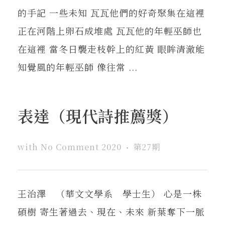
的手記 一些未知 瓦瓦他們的好奇聚集在這裡
正在河階上卵石成堆處 瓦瓦他的年輕巫師也
在這裡 當冬日襲走枝幹上的紅黃 眼眸清澈能
知覺風的年輕巫師 像往常 ...
表達（現代詩推薦獎）
with
No Comment
2020
第27期
王治澤 （華文文學系 學士生） 心是一株
碩樹 寄生著過去、現在、未來 新葉奪下一脈