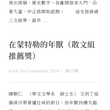
視出兩個，螢光數字。我離開宿舍大門，沿
著久富、中正路開始起跑。 這支錶換過
三次錶帶，最早 ...
在蒙特勒的年獸（散文組
推薦獎）
with
No Comment
2020
第27期
陳顥仁 （華文文學系 碩士生） 又到了這
個清冷帶著爐灶味的節日，而年獸持續失蹤