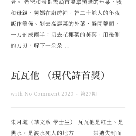
著。 老爸和表哥去漁市場拿預購的年菜，我
和母親、舅媽在廚房裡，替二十餘人的年夜
飯作籌備。剝去高麗菜的外葉，避開蒂頭，
一刀剖成兩半；切去花椰菜的黃葉，用後側
的刀刃，解下一朵朵 ...
瓦瓦他 （現代詩首獎）
with
No Comment
2020
第27期
朱月瓏（華文系 學士生） 瓦瓦他是紅土、是
黑水，是渡水死人的地方 ── 某遺失封面