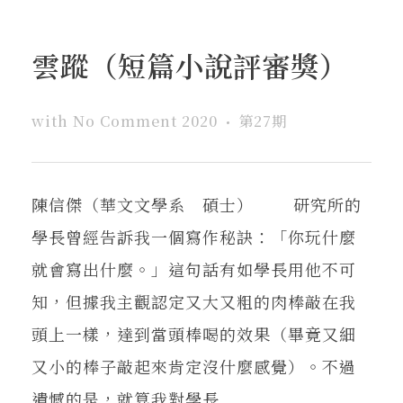
雲蹤（短篇小說評審獎）
with
No Comment
2020
第27期
陳信傑（華文文學系 碩士） 研究所的
學長曾經告訴我一個寫作秘訣：「你玩什麼
就會寫出什麼。」這句話有如學長用他不可
知，但據我主觀認定又大又粗的肉棒敲在我
頭上一樣，達到當頭棒喝的效果（畢竟又細
又小的棒子敲起來肯定沒什麼感覺）。不過
遺憾的是，就算我對學長 ...