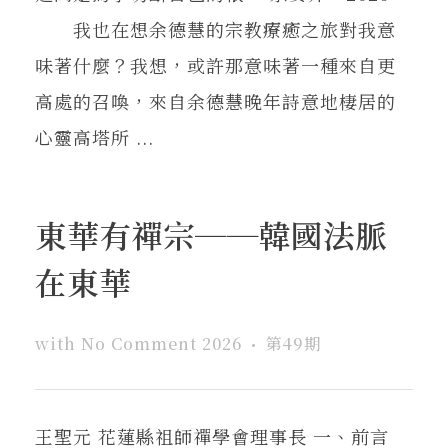
我也在想余德慧的宗教療癒之旅對我意
味著什麼？我想，或許那意味著一種來自更
高處的召喚，來自余德慧晚年詩意地棲居的
心靈高塔所 ...
東華有禪宗──韓國法脈
在東華
with
No Comment
2026
第49期
王聖元 花蓮縣祖師禪學會理事長 一、前言