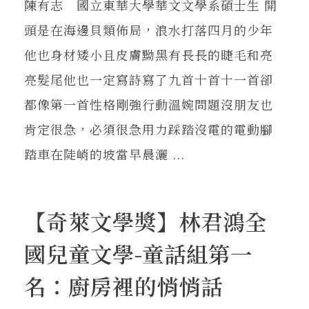
陳有志 國立東華大學華文文學系碩士生 開
頭是在海邊貝類佈局，浪水打落四月的少年
他也身材矮小且皮膚黝黑有長長的睫毛和亮
亮髮尾他也一定寫詩寫了九首十首十一首卻
都像第一首性格剛強行動溫婉問題沒朋友也
肯定很急，必須很急用力踩踏沒電的電動腳
踏車在陡峭的坡當早晨灑 ...
【奇萊文學獎】林君鴻全
國兒童文學-童話組第一
名：廚房裡的悄悄話