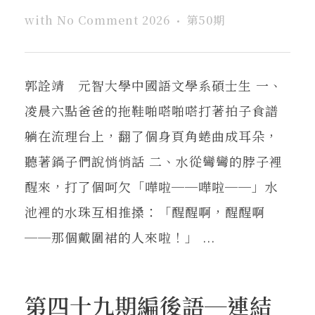
with
No Comment
2026
第50期
郭詮靖 元智大學中國語文學系碩士生 一、
凌晨六點爸爸的拖鞋啪嗒啪嗒打著拍子食譜
躺在流理台上，翻了個身頁角蜷曲成耳朵，
聽著鍋子們說悄悄話 二、水從彎彎的脖子裡
醒來，打了個呵欠「嘩啦──嘩啦──」水
池裡的水珠互相推搡：「醒醒啊，醒醒啊
──那個戴圍裙的人來啦！」 ...
第四十九期編後語─連結