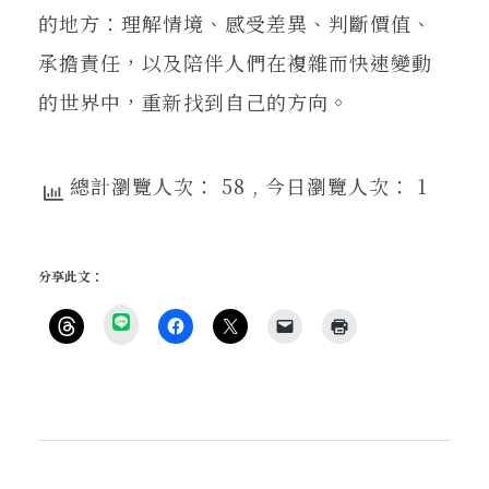
的地方：理解情境、感受差異、判斷價值、
承擔責任，以及陪伴人們在複雜而快速變動
的世界中，重新找到自己的方向。
總計瀏覽人次： 58
, 今日瀏覽人次： 1
分享此文：
分
享
按
按
按
按
點
到
一
一
一
一
這
L
下
下
下
下
裡
I
即
以
即
即
列
N
可
分
可
可
印
E
分
享
分
以
(
(
享
至
享
電
在
在
到
F
至
子
新
新
T
a
X
郵
視
視
h
c
(
件
窗
窗
r
e
在
傳
中