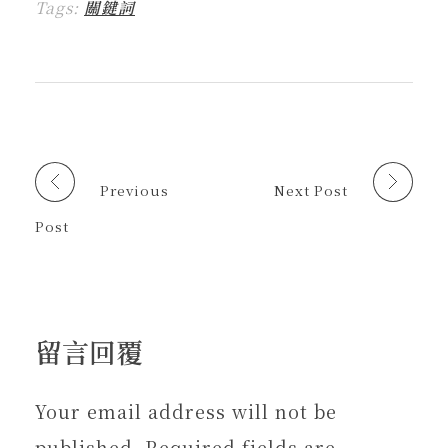
中
Tags:
關鍵詞
e
b
新
送
開
開
a
o
視
連
啟
啟
d
o
窗
結
)
)
s
k
中
給
(
(
開
朋
在
在
啟
友
新
新
)
(
視
視
在
窗
窗
新
中
中
視
開
開
窗
啟
啟
中
)
)
開
啟
Previous
Next Post
)
Post
留言回覆
Your email address will not be
published. Required fields are