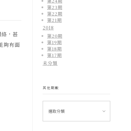
第24期
第23期
第22期
第21期
2018
網絡，甚
第20期
第19期
能夠有面
第18期
第17期
未分類
其他期數