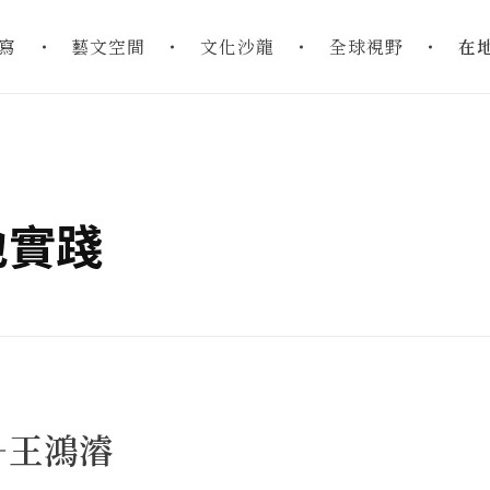
寫
藝文空間
文化沙龍
全球視野
在
在地實踐
—王鴻濬