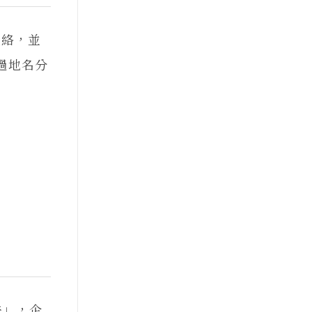
脈絡，並
過地名分
法」，企