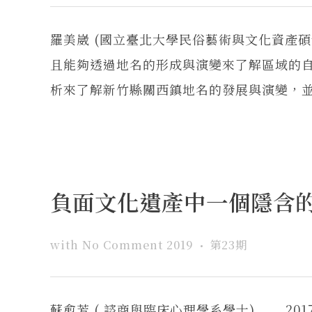
羅美崴 (國立臺北大學民俗藝術與文化資產
且能夠透過地名的形成與演變來了解區域的
析來了解新竹縣關西鎮地名的發展與演變，並進
負面文化遺產中一個隱含
with
No Comment
2019
第23期
蘇愈芳 ( 諮商與臨床心理學系學士) 201