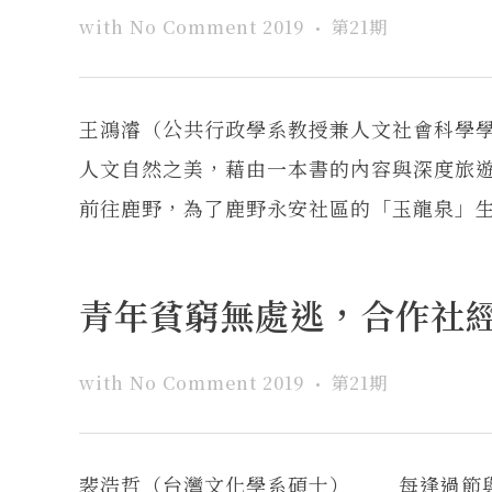
with
No Comment
2019
第21期
王鴻濬（公共行政學系教授兼人文社會科學
人文自然之美，藉由一本書的內容與深度旅
前往鹿野，為了鹿野永安社區的「玉龍泉」生態
青年貧窮無處逃，合作社
with
No Comment
2019
第21期
裴浩哲（台灣文化學系碩士） 每逢過節與