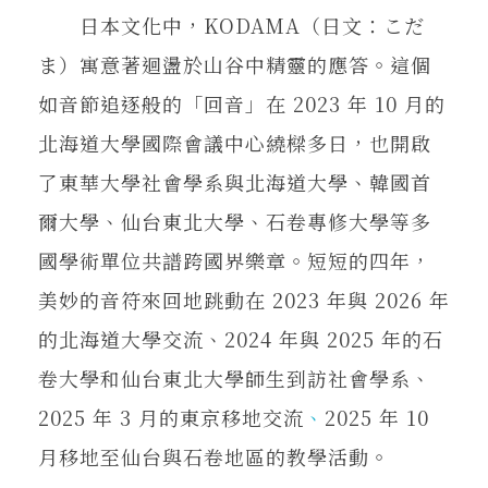
在地實踐
日本文化中，KODAMA（日文：こだ
ま）寓意著迴盪於山谷中精靈的應答。這個
關鍵詞
如音節追逐般的「回音」在 2023 年 10 月的
北海道大學國際會議中心繞樑多日，也開啟
了東華大學社會學系與北海道大學、韓國首
書評書介
爾大學、仙台東北大學、石卷專修大學等多
國學術單位共譜跨國界樂章。短短的四年，
東華風景
美妙的音符來回地跳動在 2023 年與 2026 年
的北海道大學交流、2024 年與 2025 年的石
卷大學和仙台東北大學師生到訪社會學系、
2025 年 3 月的東京移地交流
、
2025 年 10
月移地至仙台與石卷地區的教學活動。