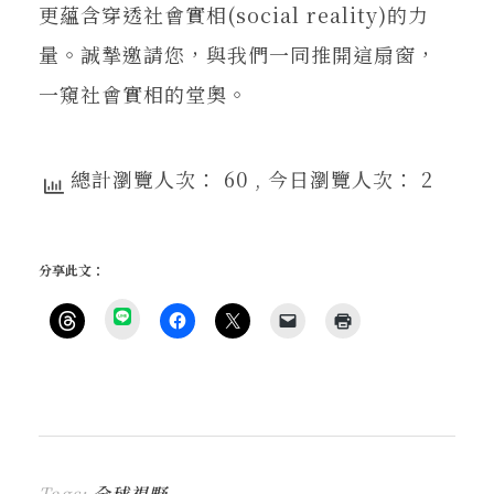
更蘊含穿透社會實相(social reality)的力
量。誠摯邀請您，與我們一同推開這扇窗，
一窺社會實相的堂奧。
總計瀏覽人次： 60
, 今日瀏覽人次： 2
分享此文：
分
享
按
按
按
按
點
到
一
一
一
一
這
L
下
下
下
下
裡
I
即
以
即
即
列
N
可
分
可
可
印
E
分
享
分
以
(
(
享
至
享
電
在
在
到
F
至
子
新
新
T
a
X
郵
視
視
h
c
(
件
窗
窗
r
e
在
傳
中
中
Tags:
全球視野