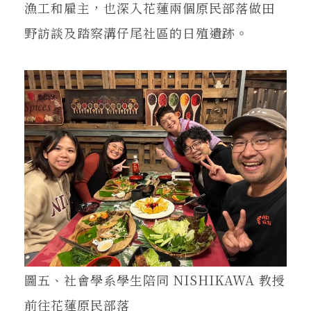
漁工和雇主，也深入花蓮兩個原民部落做田
野訪談及踏察溝仔尾社區的日殖遺跡。
圖五、社會學系學生陪同 NISHIKAWA 教授
前往花蓮原民部落