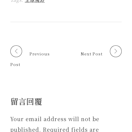
e
b
新
送
開
開
a
o
視
連
啟
啟
d
o
窗
結
)
)
s
k
中
給
(
(
開
朋
在
在
啟
友
新
新
)
(
視
視
在
窗
窗
新
中
中
視
開
開
窗
啟
啟
中
)
)
開
啟
Previous
Next Post
)
Post
留言回覆
Your email address will not be
published. Required fields are