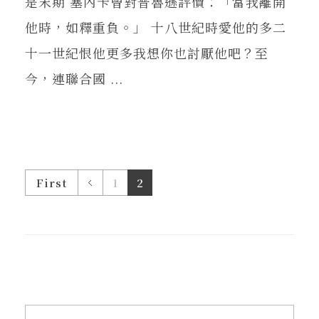
是末期 塞內卡曾對普魯遜評價：「當我離開
他時，如釋重負。」 十八世紀時愛他的多二
十一世紀恨他更多我想你也討厭他吧？至
今，連聯合國 ...
First
1
2