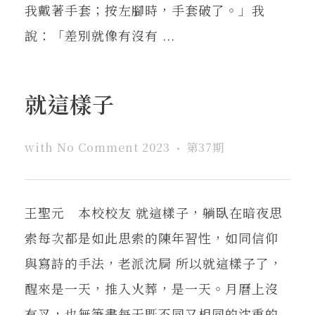
我戴著手套；按左腳時，手套破了。」我
說：「差別就像有沒有 ...
就這樣子
with
No Comment
2023
第37期
王聖元 本校校友 就這樣子，躺臥在暗夜思
索每次都是如此思索的陳年習性，如同信仰
與寫詩的手法，老派沈屙 所以就這樣子了，
醒來是一天，推入火葬，是一天。月曆上沒
有叉，也無筆畫每天既不同又相同的沈重的