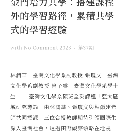
金門培力共學：搭建課程
在地實踐
外的學習路徑，累積共學
關鍵詞
式的學習經驗
with
No Comment
2023
第37期
書評書介
林潤華 臺灣文化學系副教授 張瓊文 臺灣
東華風景
文化學系副教授 曾子睿 臺灣文化學系學士
生 臺灣文化學系碩班全英課程「亞太區
域研究導論」由林潤華、張瓊文與葉爾建老
師共同授課，三位合授教師期待引領國際生
深入臺灣社會，透過田野觀察領略在地視