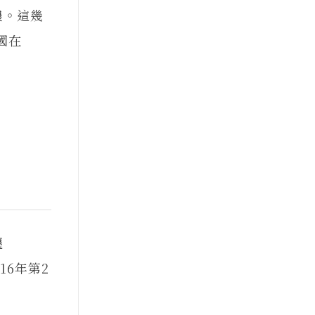
濃。這幾
國在
遷
16年第2