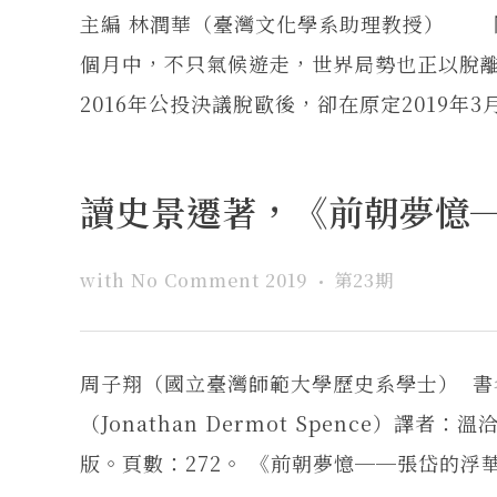
主編 林潤華（臺灣文化學系助理教授） 
個月中，不只氣候遊走，世界局勢也正以脫
2016年公投決議脫歐後，卻在原定2019年3
讀史景遷著，《前朝夢憶
with
No Comment
2019
第23期
周子翔（國立臺灣師範大學歷史系學士） 
（Jonathan Dermot Spence）
版。頁數：272。 《前朝夢憶──張岱的浮華