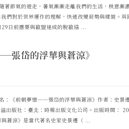
隨著節氣的遊走，暑氣漸漸走離我們的生活，秋意漸
離我們對於世界運作的理解，快速改變局勢與樣貌。英
月29日前應要與歐盟達成的脫歐協 ...
──張岱的浮華與蒼涼》
書名：《前朝夢憶──張岱的浮華與蒼涼》作者：史景
譯者：溫洽溢出版社：臺北：時報出版文化公司。出版時間： 20
與蒼涼》是當代著名史家史景遷（ ...