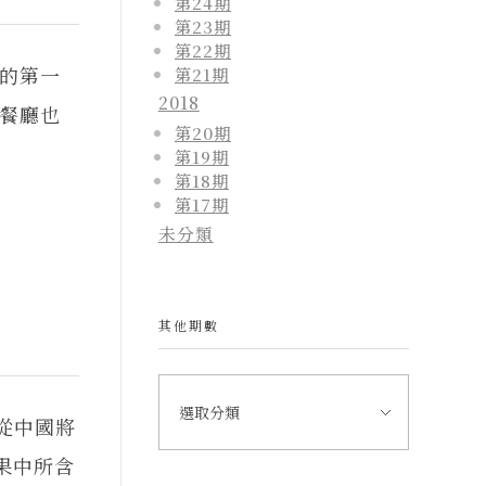
第24期
第23期
第22期
的第一
第21期
2018
餐廳也
第20期
第19期
第18期
第17期
未分類
其他期數
爾從中國將
果中所含