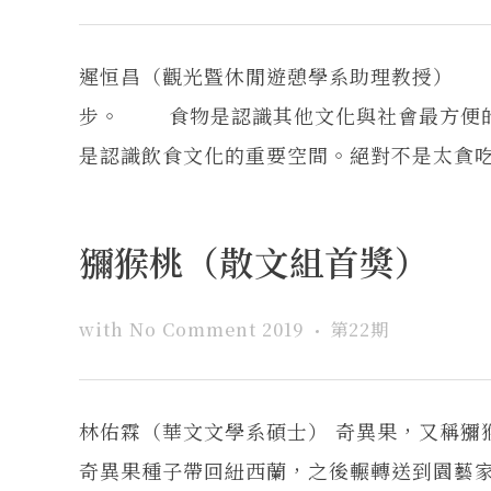
遲恒昌（觀光暨休閒遊憩學系助理教授） 
步。 食物是認識其他文化與社會最方便的
是認識飲食文化的重要空間。絕對不是太貪吃，
獼猴桃（散文組首獎）
with
No Comment
2019
第22期
林佑霖（華文文學系碩士） 奇異果，又稱獼猴
奇異果種子帶回紐西蘭，之後輾轉送到園藝