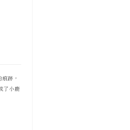
的痕跡，
成了小鹿