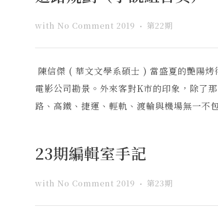
with
No Comment
2019
第22期
陳信傑 ( 華文文學系碩士 ) 當盛夏的艷
電影公司勘景。外來客對K市的印象，除了
路、高鐵、捷運、輕軌、渡輪與機場無一不包，
23期編輯室手記
with
No Comment
2019
第23期