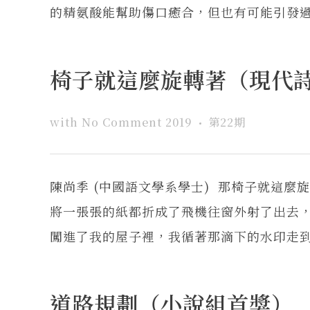
的精氨酸能幫助傷口癒合，但也有可能引發過敏
椅子就這麼旋轉著（現代
with
No Comment
2019
第22期
陳尚季 (中國語文學系學士) 那椅子就這
將一張張的紙都折成了飛機往窗外射了出去
闖進了我的屋子裡，我循著那滴下的水印走到了
道路規劃（小說組首獎）