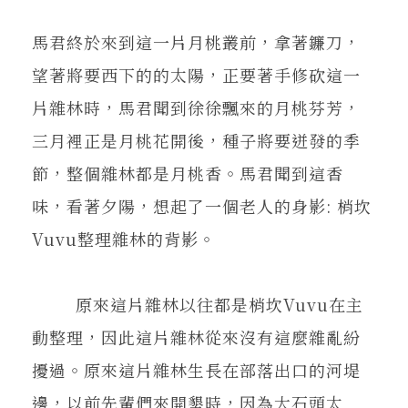
在地實踐
馬君終於來到這一片月桃叢前，拿著鐮刀，
望著將要西下的的太陽，正要著手修砍這一
關鍵詞
片雜林時，馬君聞到徐徐飄來的月桃芬芳，
三月裡正是月桃花開後，種子將要迸發的季
書評書介
節，整個雜林都是月桃香。馬君聞到這香
味，看著夕陽，想起了一個老人的身影: 梢坎
東華風景
Vuvu整理雜林的背影。
原來這片雜林以往都是梢坎Vuvu在主
動整理，因此這片雜林從來沒有這麼雜亂紛
擾過。原來這片雜林生長在部落出口的河堤
邊，以前先輩們來開墾時，因為大石頭太