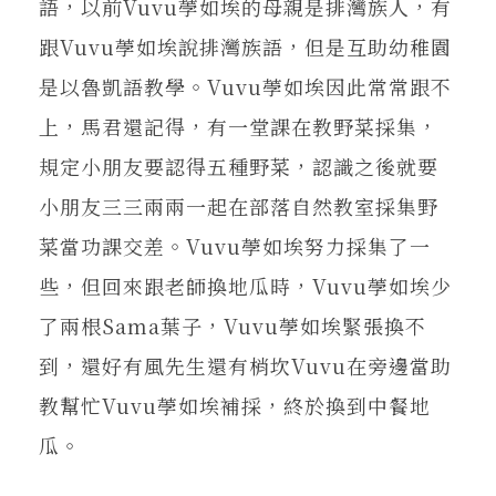
語，以前Vuvu荸如埃的母親是排灣族人，有
跟Vuvu荸如埃說排灣族語，但是互助幼稚園
是以魯凱語教學。Vuvu荸如埃因此常常跟不
上，馬君還記得，有一堂課在教野菜採集，
規定小朋友要認得五種野菜，認識之後就要
小朋友三三兩兩一起在部落自然教室採集野
菜當功課交差。Vuvu荸如埃努力採集了一
些，但回來跟老師換地瓜時，Vuvu荸如埃少
了兩根Sama葉子，Vuvu荸如埃緊張換不
到，還好有風先生還有梢坎Vuvu在旁邊當助
教幫忙Vuvu荸如埃補採，終於換到中餐地
瓜。