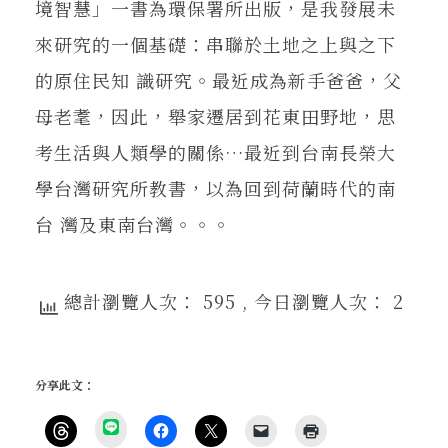
境智慧」一書為環保署所出版，是我發展未
來研究的一個基礎：串聯於土地之上與之下
的原住民知 識研究。最近成為新手爸爸，父
母老耄，因此，舉家遷居到花東田野地，思
考生活與人類學的關係…最近到台南長榮大
學台灣研究所教書，以為回到荷蘭時代的南
台 灣及東南台灣。。。
總計瀏覽人次： 595
, 今日瀏覽人次： 2
分享此文：
分
享
按
按
按
按
點