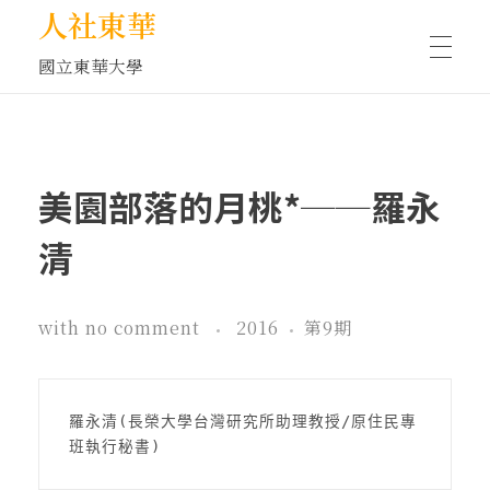
人社東華
國立東華大學
人物訪談/側寫
美園部落的月桃*──羅永
藝文空間
清
文化沙龍
with
no comment
2016
第9期
全球視野
羅永清(長榮大學台灣研究所助理教授/原住民專
班執行秘書)