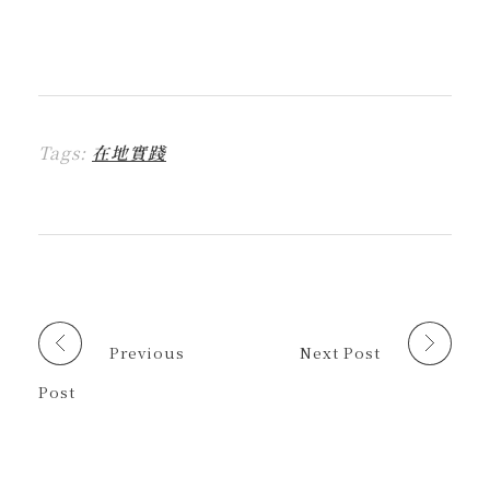
到
一
一
一
一
這
L
下
下
下
下
裡
I
即
以
即
即
列
N
可
分
可
可
印
E
分
享
分
以
(
(
享
至
享
電
在
在
到
F
至
子
新
新
T
a
X
郵
視
視
h
c
(
件
窗
窗
r
e
在
傳
中
中
Tags:
在地實踐
e
b
新
送
開
開
a
o
視
連
啟
啟
d
o
窗
結
)
)
s
k
中
給
(
(
開
朋
在
在
啟
友
新
新
)
(
視
視
在
窗
窗
新
中
中
視
開
開
窗
啟
啟
中
)
)
開
啟
Previous
Next Post
)
Post