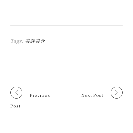
到
一
一
一
一
這
L
下
下
下
下
裡
I
即
以
即
即
列
N
可
分
可
可
印
E
分
享
分
以
(
(
享
至
享
電
在
在
到
F
至
子
新
新
T
a
X
郵
視
視
h
c
(
件
窗
窗
r
e
在
傳
中
中
Tags:
書評書介
e
b
新
送
開
開
a
o
視
連
啟
啟
d
o
窗
結
)
)
s
k
中
給
(
(
開
朋
在
在
啟
友
新
新
)
(
視
視
在
窗
窗
新
中
中
視
開
開
窗
啟
啟
中
)
)
開
啟
Previous
Next Post
)
Post