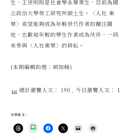
生，王世明則是社會學系畢業生，目前為國
立政治大學勞工研究所碩士生。〈人社 東
華〉希望能夠成為年輕世代作者的關注園
地，也歡迎年輕的學生作者成為伙伴，一同
來參與〈人社東華〉的耕耘。
(本期編輯助理：胡加翰)
總計瀏覽人次： 190
, 今日瀏覽人次： 1
分享此文：
分
享
按
按
按
按
點