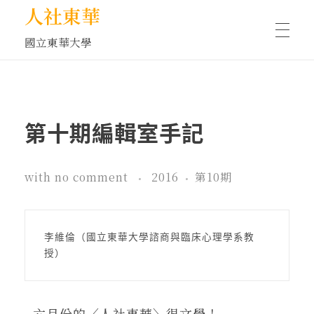
人社東華
國立東華大學
人物訪談/側寫
第十期編輯室手記
藝文空間
with
no comment
2016
第10期
文化沙龍
李維倫（國立東華大學諮商與臨床心理學系教
授）
全球視野
六月份的〈人社東華〉很文學！