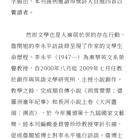
字勝出，本刊援例邀請得獎詩人自選四首以
饗讀者。
然而文學也是人寓居於世的存在行動，
詹閔旭的李永平訪談錄呈現了作家的文學生
命歷程。李永平（1947─）為東華英文系榮
譽教授，自2000年八月迄 2009年七月任教
於創作與英語文學研究所，主授小說創作。
教學之餘，完成類自傳小說《雨雪霏霏：婆
羅洲童年紀事》和長河小說上卷《大河盡
頭：溯流》，於 今年獲頒第十九屆國家文藝
獎。經本刊編輯委員曾珍珍教授穿針引線，
促成詹閩旭博士對李永平進行訪談。詹博士