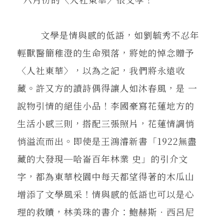
在地實踐
文學是情與感的低語，如劉毓秀不忍年
關鍵詞
輕獸醫簡稚澄的生命殞落，將她的悼念贈予
〈人社東華〉，以為之記，我們將永遠收
書評書介
藏。許又方的讀詩偶得讓人如沐春風，是 一
說物引情的絕佳小品！李國豪寫花蓮地方的
生活小感三則，搭配三張照片，花蓮情調悄
東華風景
悄溢流而出。即使是王鴻濬新書「1922無盡
藏的大發現─哈崙百年林業 史」的引介文
字，都為東華校園中每天都望得著的木瓜山
增添了文學風采！情與感的低語也可以是心
理的救贖，林美珠的書介：鮑赫斯‧西呂尼