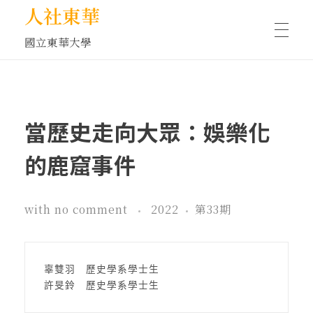
人社東華
國立東華大學
人物訪談/側寫
當歷史走向大眾：娛樂化
藝文空間
的鹿窟事件
文化沙龍
with
no comment
2022
第33期
全球視野
辜雙羽　歷史學系學士生
許旻鈴　歷史學系學士生