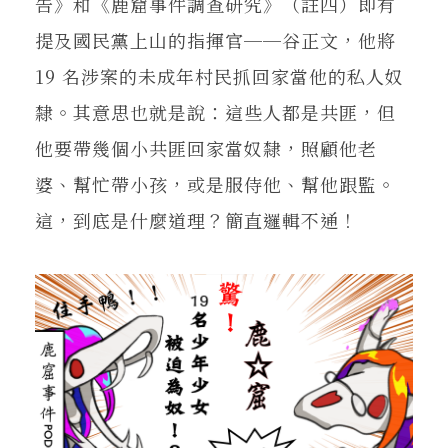
告》和《鹿窟事件調查研究》（註四）即有
提及國民黨上山的指揮官──谷正文，他將
19 名涉案的未成年村民抓回家當他的私人奴
隸。其意思也就是說：這些人都是共匪，但
他要帶幾個小共匪回家當奴隸，照顧他老
婆、幫忙帶小孩，或是服侍他、幫他跟監。
這，到底是什麼道理？簡直邏輯不通！