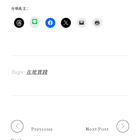
分享此文：
分
享
按
按
按
按
點
到
一
一
一
一
這
L
下
下
下
下
裡
I
即
以
即
即
列
N
可
分
可
可
印
E
分
享
分
以
(
(
享
至
享
電
在
在
到
F
至
子
新
新
T
a
X
郵
視
視
h
c
(
件
窗
窗
r
e
在
傳
中
中
Tags:
在地實踐
e
b
新
送
開
開
a
o
視
連
啟
啟
d
o
窗
結
)
)
s
k
中
給
(
(
開
朋
在
在
啟
友
新
新
)
(
視
視
在
窗
窗
新
中
中
視
開
開
窗
啟
啟
中
)
)
開
啟
Previous
Next Post
)