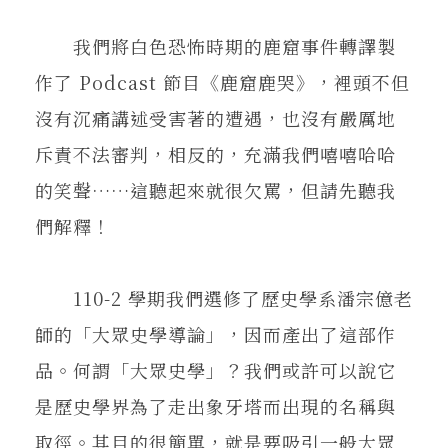
在地實踐
我們將白色恐怖時期的鹿窟事件轉譯製
作了 Podcast 節目《鹿窟鹿哭》，裡頭不但
關鍵詞
沒有沉痛講述受害著的遭遇，也沒有嚴厲地
斥責不法審判，相反的，充滿我們嘻嘻哈哈
書評書介
的笑聲……這聽起來就很欠罵，但請先聽我
們解釋！
東華風景
110-2 學期我們選修了歷史學系潘宗億老
師的「大眾史學導論」，因而產出了這部作
品。何謂「大眾史學」？我們或許可以說它
是歷史學界為了走出象牙塔而出現的名稱與
取徑。其目的很簡單，就是要吸引一般大眾