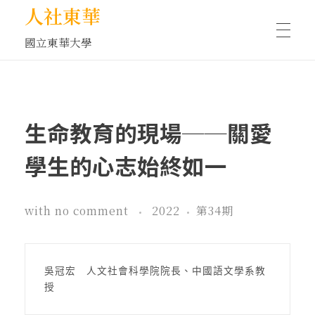
人社東華
國立東華大學
人物訪談/側寫
生命教育的現場──關愛
藝文空間
學生的心志始終如一
文化沙龍
with
no comment
2022
第34期
全球視野
吳冠宏　人文社會科學院院長、中國語文學系教
授