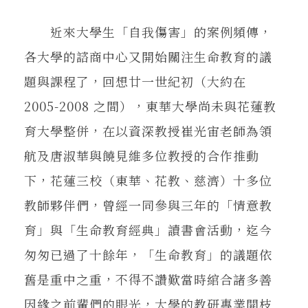
在地實踐
近來大學生「自我傷害」的案例頻傳，
各大學的諮商中心又開始關注生命教育的議
關鍵詞
題與課程了，回想廿一世紀初（大約在
2005-2008 之間），東華大學尚未與花蓮教
書評書介
育大學整併，在以資深教授崔光宙老師為領
航及唐淑華與饒見維多位教授的合作推動
東華風景
下，花蓮三校（東華、花教、慈濟）十多位
教師夥伴們，曾經一同參與三年的「情意教
育」與「生命教育經典」讀書會活動，迄今
匆匆已過了十餘年，「生命教育」的議題依
舊是重中之重，不得不讚歎當時綰合諸多善
因緣之前輩們的眼光，大學的教研專業開枝