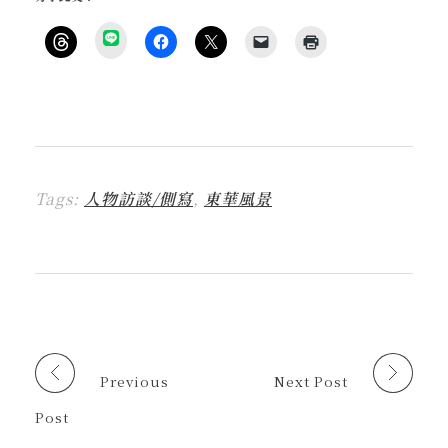
分
享
按
按
按
按
點
到
一
一
一
一
這
L
下
下
下
下
裡
I
即
以
即
即
列
N
可
分
可
可
印
E
分
享
分
以
(
(
享
至
享
電
在
在
到
F
至
子
新
新
T
a
X
郵
視
視
h
c
(
件
窗
窗
r
e
在
傳
中
中
Tags:
人物訪談/側寫
,
東華風景
e
b
新
送
開
開
a
o
視
連
啟
啟
d
o
窗
結
)
)
s
k
中
給
(
(
開
朋
在
在
啟
友
新
新
)
(
視
視
在
窗
窗
新
中
中
視
開
開
窗
啟
啟
中
)
)
開
啟
Previous
Next Post
)
Post