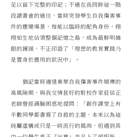
足以留下完整的印記；不過在我回眸這一階
段讀書會的過往，當時突發學生自我傷害事
件的應變場景，每能以臨時的配角身份，栩
栩如生地佔領整個記憶之島，成為最鮮明搶
眼的鏡頭，不正印證了「理想的教育實踐乃
是置身於應用的狀況中」。
猶記當時適逢東華自我傷害事件頻傳的
高風險期，與我交情甚好的駐校作家莊信正
老師曾經滿臉困惑地提問：「創作課堂上有
半數同學都書寫了自殺的主題，本來以為這
純屬虛構或只是一時流行的風尚，但遇到其
中一位學生真正『出事』並且上了頭版新