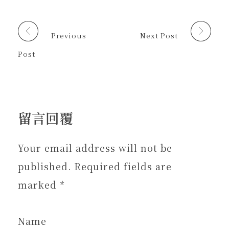
中
中
視
開
開
窗
啟
啟
中
)
)
開
啟
Previous
Next Post
)
Post
留言回覆
Your email address will not be
published. Required fields are
marked *
Name