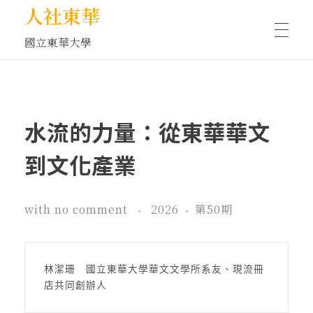
人社東華
國立東華大學
人物訪談/側寫
水流的力量：從東華華文
藝文空間
到文化產業
文化沙龍
with
no comment
2026
第50期
全球視野
林潔珊　國立東華大學華文文學所系友、現流冊
店共同創辦人