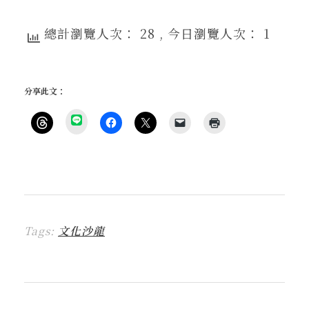
總計瀏覽人次： 28
, 今日瀏覽人次： 1
分享此文：
分
享
按
按
按
按
點
到
一
一
一
一
這
L
下
下
下
下
裡
I
即
以
即
即
列
N
可
分
可
可
印
E
分
享
分
以
(
(
享
至
享
電
在
在
到
F
至
子
新
新
T
a
X
郵
視
視
h
c
(
件
窗
窗
r
e
在
傳
中
中
Tags:
文化沙龍
e
b
新
送
開
開
a
o
視
連
啟
啟
d
o
窗
結
)
)
s
k
中
給
(
(
開
朋
在
在
啟
友
新
新
)
(
視
視
在
窗
窗
新