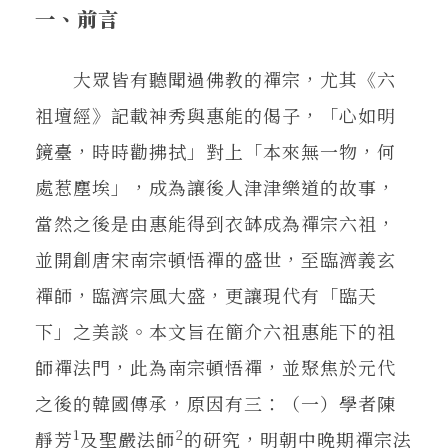
在地實踐
一、前言
大眾皆有聽聞過佛教的禪宗，尤其《六
關鍵詞
祖壇經》記載神秀與惠能的偈子，「心如明
鏡臺，時時勸拂拭」對上「本來無一物，何
書評書介
處惹塵埃」，成為讓後人津津樂道的故事，
當然之後是由惠能得到衣缽成為禪宗六祖，
東華風景
並開創唐宋南宗頓悟禪的盛世，至臨濟義玄
禪師，臨濟宗風大盛，更讓現代有「臨天
下」之美談。本文旨在簡介六祖惠能下的祖
師禪法門，此為南宗頓悟禪，並聚焦於元代
之後的韓國傳承，原因有三：（一）學者陳
1
2
靜芳
及聖嚴法師
的研究，明朝中晚期禪宗法