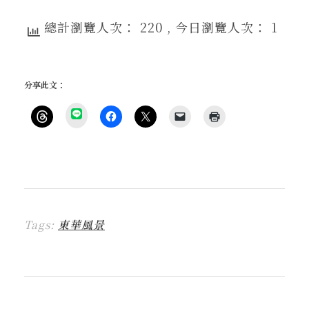
總計瀏覽人次： 220
, 今日瀏覽人次： 1
分享此文：
分
享
按
按
按
按
點
到
一
一
一
一
這
L
下
下
下
下
裡
I
即
以
即
即
列
N
可
分
可
可
印
E
分
享
分
以
(
(
享
至
享
電
在
在
到
F
至
子
新
新
T
a
X
郵
視
視
h
c
(
件
窗
窗
r
e
在
傳
中
中
Tags:
東華風景
e
b
新
送
開
開
a
o
視
連
啟
啟
d
o
窗
結
)
)
s
k
中
給
(
(
開
朋
在
在
啟
友
新
新
)
(
視
視
在
窗
窗
新
中
中
視