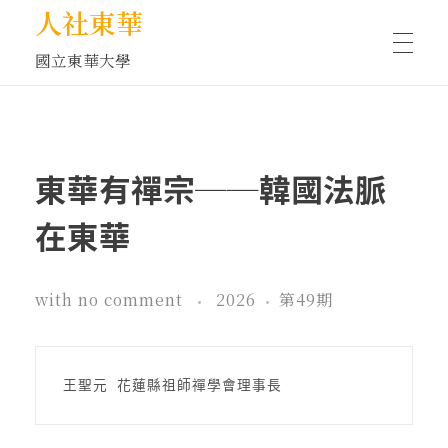
人社東華
國立東華大學
人物訪談/側寫
東華有禪宗──韓國法脈
藝文空間
在東華
文化沙龍
with
no comment
2026
第49期
全球視野
王聖元 花蓮縣祖師禪學會理事長