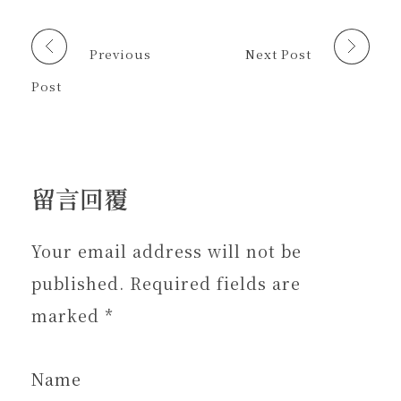
開
開
窗
啟
啟
中
)
)
開
啟
Previous
Next Post
)
Post
留言回覆
Your email address will not be
published. Required fields are
marked *
Name