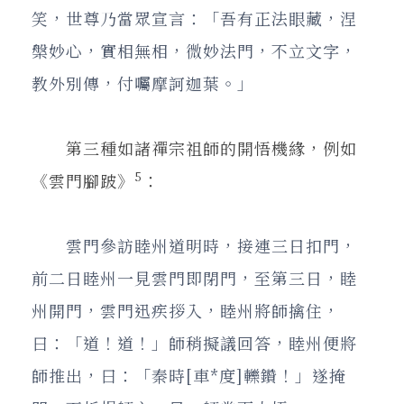
笑，世尊乃當眾宣言：「吾有正法眼藏，涅
槃妙心，實相無相，微妙法門，不立文字，
教外別傳，付囑摩訶迦葉。」
第三種如諸禪宗祖師的開悟機緣，例如
5
《雲門腳跛》
：
雲門參訪睦州道明時，接連三日扣門，
前二日睦州一見雲門即閉門，至第三日，睦
州開門，雲門迅疾拶入，睦州將師擒住，
曰：「道！道！」師稍擬議回答，睦州便將
師推出，曰：「秦時[車*度]轢鑽！」遂掩