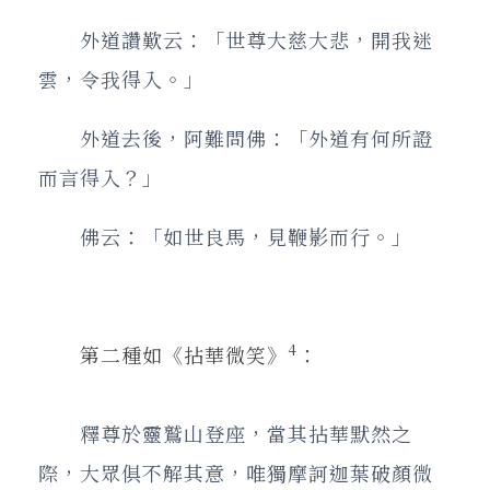
外道讚歎云：「世尊大慈大悲，開我迷
雲，令我得入。」
外道去後，阿難問佛：「外道有何所證
而言得入？」
佛云：「如世良馬，見鞭影而行。」
4
第二種如《拈華微笑》
：
釋尊於靈鷲山登座，當其拈華默然之
際，大眾俱不解其意，唯獨摩訶迦葉破顏微