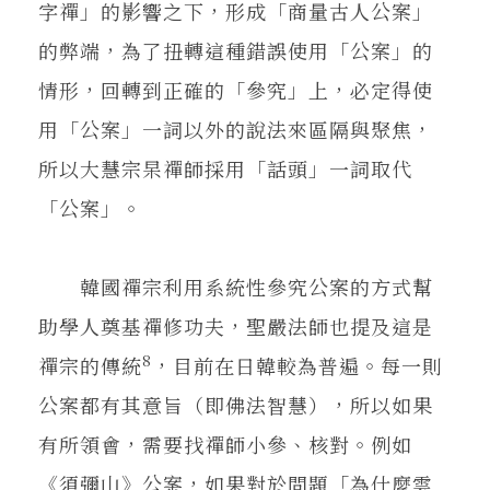
字禪」的影響之下，形成「商量古人公案」
的弊端，為了扭轉這種錯誤使用「公案」的
情形，回轉到正確的「參究」上，必定得使
用「公案」一詞以外的說法來區隔與聚焦，
所以大慧宗杲禪師採用「話頭」一詞取代
「公案」。
韓國禪宗利用系統性參究公案的方式幫
助學人奠基禪修功夫，聖嚴法師也提及這是
8
禪宗的傳統
，目前在日韓較為普遍。每一則
公案都有其意旨（即佛法智慧），所以如果
有所領會，需要找禪師小參、核對。例如
《須彌山》公案，如果對於問題「為什麼雲