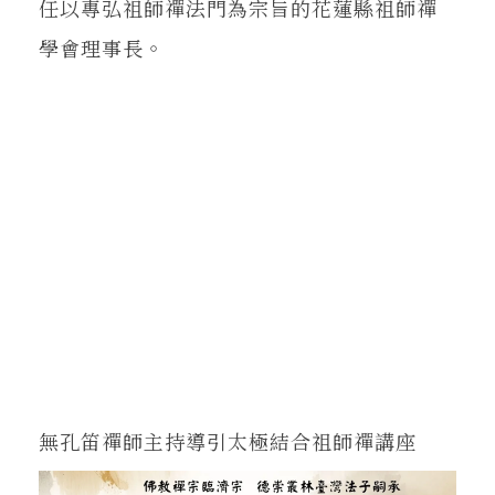
任以專弘祖師禪法門為宗旨的花蓮縣祖師禪
學會理事長。
無孔笛禪師主持導引太極結合祖師禪講座