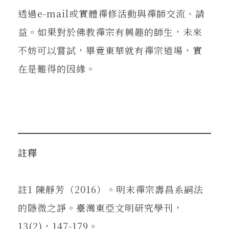
透過e-mail或實體禪修活動與禪師交流、請
益。如果對於佛教禪宗有興趣的師生，未來
不妨可以嘗試，畢竟東華就有禪宗道場，實
在是難得的因緣。
註釋
註1 陳靜芳（2016）。明末禪宗壽昌系嗣法
的隱微之諍。臺灣東亞文明研究學刊，
13(2)，147-179。