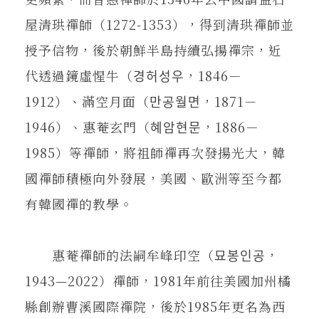
屋清珙禪師（1272-1353），得到清珙禪師並
授予信物，後於朝鮮半島持續弘揚禪宗，近
代透過鏡虛惺牛（경허성우，1846－
1912）、滿空月面（만공월면，1871－
1946）、惠菴玄門（혜암현문，1886－
1985）等禪師，將祖師禪再次發揚光大，韓
國禪師積極向外發展，美國、歐洲等至今都
有韓國禪的教學。
惠菴禪師的法嗣牟峰印空（묘봉인공，
1943—2022）禪師，1981年前往美國加州橘
縣創辦曹溪國際禪院，後於1985年更名為西