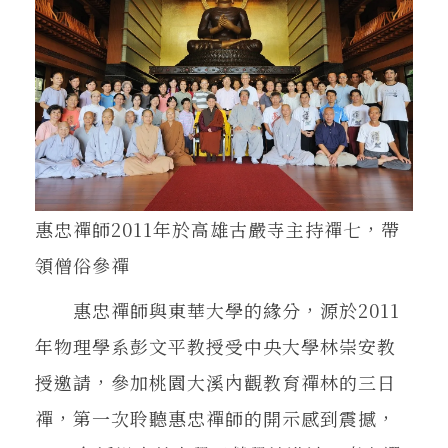
惠忠禪師2011年於高雄古嚴寺主持禪七，帶
領僧俗參禪
惠忠禪師與東華大學的緣分，源於2011
年物理學系彭文平教授受中央大學林崇安教
授邀請，參加桃園大溪內觀教育禪林的三日
禪，第一次聆聽惠忠禪師的開示感到震撼，