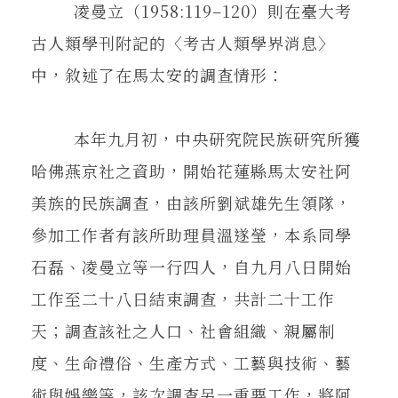
凌曼立（1958:119–120）則在臺大考
古人類學刊附記的〈考古人類學界消息〉
中，敘述了在馬太安的調查情形：
本年九月初，中央研究院民族研究所獲
哈佛燕京社之資助，開始花蓮縣馬太安社阿
美族的民族調查，由該所劉斌雄先生領隊，
參加工作者有該所助理員溫遂瑩，本系同學
石磊、凌曼立等一行四人，自九月八日開始
工作至二十八日結束調查，共計二十工作
天；調查該社之人口、社會組織、親屬制
度、生命禮俗、生產方式、工藝與技術、藝
術與娛樂等，該次調查另一重要工作，將阿