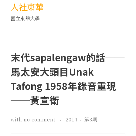
人社東華
國立東華大學
人物訪談/側寫
末代sapalengaw的話──
藝文空間
馬太安大頭目Unak
Tafong 1958年錄音重現
文化沙龍
──黃宣衛
全球視野
with
no comment
2014
第3期