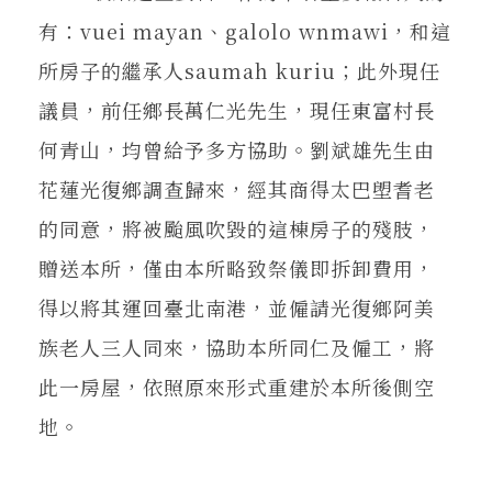
有：vuei mayan、galolo wnmawi，和這
所房子的繼承人saumah kuriu；此外現任
議員，前任鄉長萬仁光先生，現任東富村長
何青山，均曾給予多方協助。劉斌雄先生由
花蓮光復鄉調查歸來，經其商得太巴塱耆老
的同意，將被颱風吹毀的這棟房子的殘肢，
贈送本所，僅由本所略致祭儀即拆卸費用，
得以將其運回臺北南港，並僱請光復鄉阿美
族老人三人同來，協助本所同仁及僱工，將
此一房屋，依照原來形式重建於本所後側空
地。