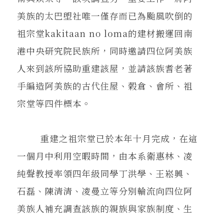
美族的太巴塱社唯一僅存而已為颱風吹倒的
祖宗堂kakitaan no loma的建材搬運回南
港中央研究院民族所，同時邀請四位阿美族
人來到該所協助重建該屋，並請該族耆老著
手編造阿美族的古代住屋、榖倉、會所、祖
宗堂等四件標本。
重建之祖宗堂已於本年十月完成，在這
一個月中利用空暇時間，由本系衛惠林、凌
純聲教授率領四年級同學丁洪學、王崧興、
石磊、陳清清、凌曼立等分別輪流向四位阿
美族人補充調查該族的親族與家族制度、生