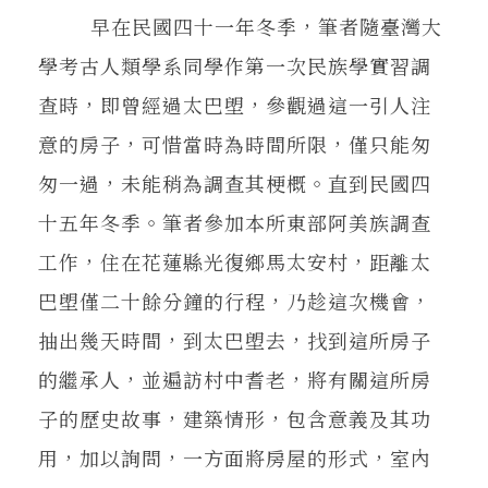
早在民國四十一年冬季，筆者隨臺灣大
學考古人類學系同學作第一次民族學實習調
查時，即曾經過太巴塱，參觀過這一引人注
意的房子，可惜當時為時間所限，僅只能匆
匆一過，未能稍為調查其梗概。直到民國四
十五年冬季。筆者參加本所東部阿美族調查
工作，住在花蓮縣光復鄉馬太安村，距離太
巴塱僅二十餘分鐘的行程，乃趁這次機會，
抽出幾天時間，到太巴塱去，找到這所房子
的繼承人，並遍訪村中耆老，將有關這所房
子的歷史故事，建築情形，包含意義及其功
用，加以詢問，一方面將房屋的形式，室內