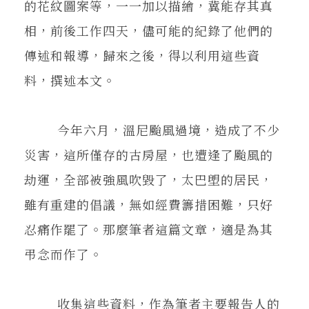
的花紋圖案等，一一加以描繪，冀能存其真
相，前後工作四天，儘可能的紀錄了他們的
傳述和報導，歸來之後，得以利用這些資
料，撰述本文。
今年六月，溫尼颱風過境，造成了不少
災害，這所僅存的古房屋，也遭逢了颱風的
劫運，全部被強風吹毀了，太巴塱的居民，
雖有重建的倡議，無如經費籌措困難，只好
忍痛作罷了。那麼筆者這篇文章，適是為其
弔念而作了。
收集這些資料，作為筆者主要報告人的