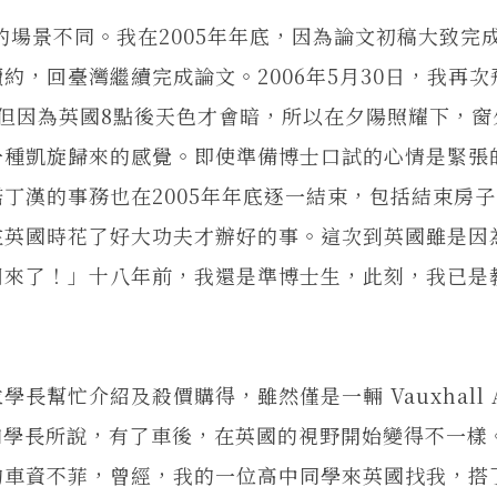
場景不同。我在2005年年底，因為論文初稿大致完
，回臺灣繼續完成論文。2006年5月30日，我再次
但因為英國8點後天色才會暗，所以在夕陽照耀下，窗
一種凱旋歸來的感覺。即使準備博士口試的心情是緊張
丁漢的事務也在2005年年底逐一結束，包括結束房
在英國時花了好大功夫才辦好的事。這次到英國雖是因
回來了！」十八年前，我還是準博士生，此刻，我已是
忙介紹及殺價購得，雖然僅是一輛 Vauxhall As
，但確實如學長所說，有了車後，在英國的視野開始變得不一
的車資不菲，曾經，我的一位高中同學來英國找我，搭