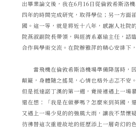
出畢業論文後，我在6月16日從倫敦希斯洛
四年的時間完成研究，取得學位；另一方面
國。這一等，就是將近十八年，感謝人社院的
院燕淑副院長帶領，與經濟系嘉瑜主任，諮
合作與學術交流。在院辦雅萍的精心安排下
當飛機在倫敦希斯洛機場準備降落時，因
顛簸，身體隨之搖晃，心情也格外忐忑不安。
但是抵達諾丁漢的第一週，竟接連遇上一場
還在想：「我是在做夢嗎？怎麼來到英國，
又遇上一場少見的的強風大雨，讓我不禁懷
彷彿替這次重遊故地的經歷添上一層奇幻的