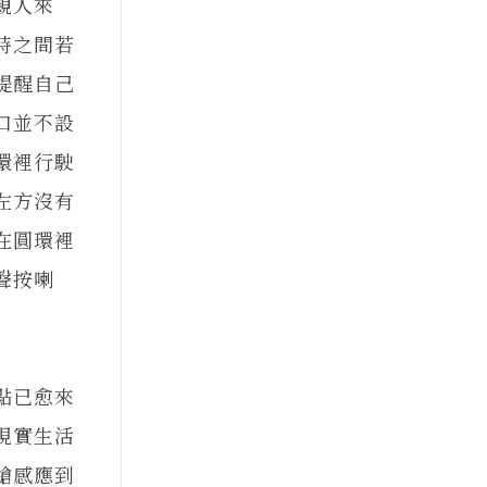
親人來
時之間若
提醒自己
口並不設
環裡行駛
左方沒有
在圓環裡
聲按喇
點已愈來
現實生活
槍感應到