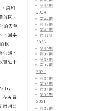
第45期
成，房租
2024
飛英國，
第44期
第43期
外的天氣
第42期
的，因畢
第41期
2023
子的租
第40期
為公務，
第39期
第38期
教書近十
第37期
2022
第36期
第35期
tra
第34期
第33期
樣。在沒買
2021
了兩趟公
第32期