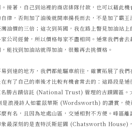
利。接著，自己到站裡的商店排隊付款，也可以藉此機
的自律，否則加了油後就開車揚長而去，不是加了霸王
臺灣油價的三倍；這次到英國，我在路上瞥見加油站上
多家公司經營，所以價格每家不盡相同。通常我們會去
門，能找到加油站就得加油，很難再去挑價格。
易到達的地方，我們都能驅車前往，確實拓展了我們
是在有了自己的車後才比較有機會常去的：這路段是通
國家名勝古蹟信託 (National Trust) 管理的古蹟園區
，特別是浪漫詩人如霍茲華斯 (Wordsworth) 的讚賞，
那麼有名，且因為地處山區，交通相對不方便。峰區離
刻的是查特沃斯莊園 (Chatsworth House)