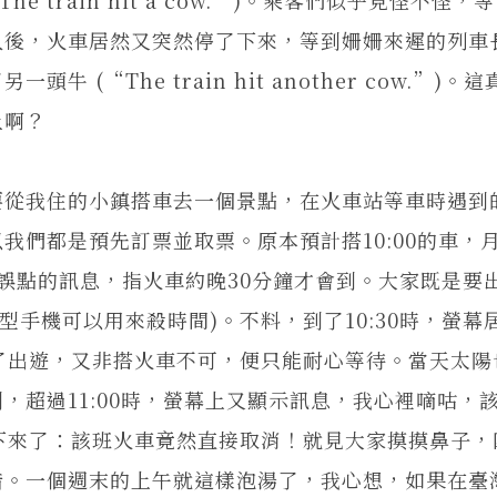
久後，火車居然又突然停了下來，等到姍姍來遲的列車
(“The train hit another cow.”)。
上啊？
從我住的小鎮搭車去一個景點，在火車站等車時遇到
我們都是預先訂票並取票。原本預計搭10:00的車，
示誤點的訊息，指火車約晚30分鐘才會到。大家既是要
型手機可以用來殺時間)。不料，到了10:30時，螢幕
了出遊，又非搭火車不可，便只能耐心等待。當天太陽
，超過11:00時，螢幕上又顯示訊息，我心裡嘀咕，
下來了：該班火車竟然直接取消！就見大家摸摸鼻子，
措。一個週末的上午就這樣泡湯了，我心想，如果在臺