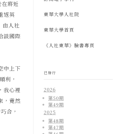
於在將近
重返英
東華大學人社院
，由人社
東華大學首頁
洽談國際
《人社東華》臉書專頁
空中上下
已發行
切順利，
，我心裡
2026
第50期
來，竟然
第49期
的巧合，
2025
第48期
第47期
第46期