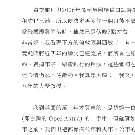
這次旅程與2006年飛到英國準備口試時的
租約也已滿，所以便決定再多住一個月後不續約
當飛機即將降落時，雖然已是傍晚7點左右，
非常好，我看著下方的倫敦眼與西敏寺，有
竟耗時將近四年的論文已經完成，而所有在諾
約、賣掉車子、結清銀行的戶頭，這些當初
但心情仍忍不住激動。我真想大喊：「我又
八年的大學教授。
我到英國的第二年才買車的，是透過一位學長幫
(即台灣的 Opel Astra) 的二手車
車之前，我們出遊都靠搭公車和火車。公車