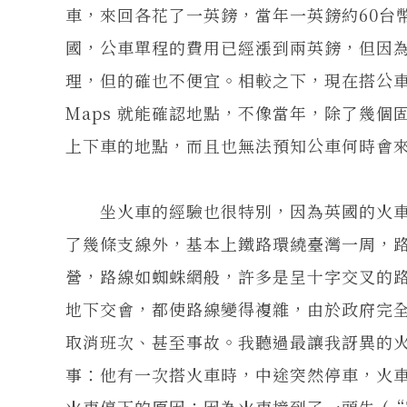
車，來回各花了一英鎊，當年一英鎊約60台
國，公車單程的費用已經漲到兩英鎊，但因為匯
理，但的確也不便宜。相較之下，現在搭公車相
Maps 就能確認地點，不像當年，除了幾
上下車的地點，而且也無法預知公車何時會
坐火車的經驗也很特別，因為英國的火車
了幾條支線外，基本上鐵路環繞臺灣一周，
營，路線如蜘蛛網般，許多是呈十字交叉的
地下交會，都使路線變得複雜，由於政府完
取消班次、甚至事故。我聽過最讓我訝異的
事：他有一次搭火車時，中途突然停車，火
火車停下的原因：因為火車撞到了一頭牛 (“The