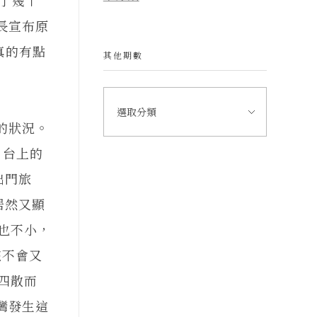
長宣布原
這真的有點
其他期數
的狀況。
月台上的
出門旅
居然又顯
也不小，
該不會又
四散而
灣發生這