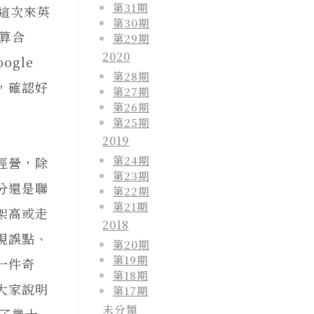
第31期
這次來英
第30期
還算合
第29期
2020
gle
第28期
，確認好
第27期
第26期
第25期
2019
第24期
經營，除
第23期
分還是聯
第22期
第21期
架高或走
2018
現誤點、
第20期
第19期
一件奇
第18期
大家說明
第17期
未分類
等了幾十