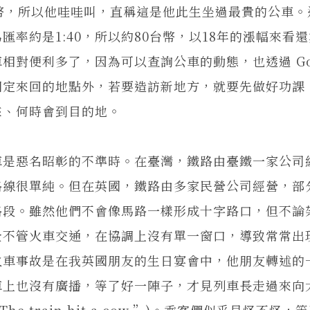
幣，所以他哇哇叫，直稱這是他此生坐過最貴的公車。
率約是1:40，所以約80台幣，以18年的漲幅來看
對便利多了，因為可以查詢公車的動態，也透過 Goo
個固定來回的地點外，若要造訪新地方，就要先做好功課
來、何時會到目的地。
是惡名昭彰的不準時。在臺灣，鐵路由臺鐵一家公司
路線很單純。但在英國，鐵路由多家民營公司經營，部
路段。雖然他們不會像馬路一樣形成十字路口，但不論
全不管火車交通，在協調上沒有單一窗口，導致常常出
火車事故是在我英國朋友的生日宴會中，他朋友轉述的
車上也沒有廣播，等了好一陣子，才見列車長走過來向
 train hit a cow.”)。乘客們似乎見怪不怪，