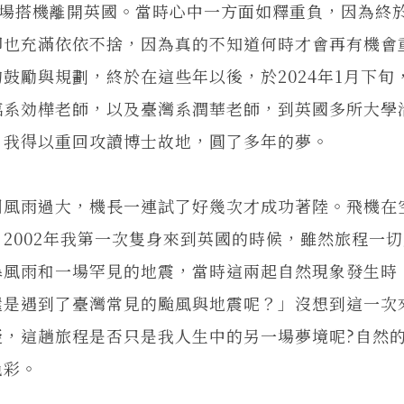
機場搭機離開英國。當時心中一方面如釋重負，因為終
卻也充滿依依不捨，因為真的不知道何時才會再有機會
鼓勵與規劃，終於在這些年以後，於2024年1月下旬
臨系効樺老師，以及臺灣系潤華老師，到英國多所大學
，我得以重回攻讀博士故地，圓了多年的夢。
風雨過大，機長一連試了好幾次才成功著陸。飛機在
2002年我第一次隻身來到英國的時候，雖然旅程一
暴風雨和一場罕見的地震，當時這兩起自然現象發生時
還是遇到了臺灣常見的颱風與地震呢？」沒想到這一次
疑，這趟旅程是否只是我人生中的另一場夢境呢?自然
色彩。