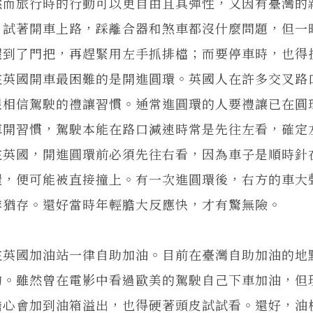
然而旅行時的行動可以更自由且具彈性，又因有臺灣的
，試著開車上路，踩離合器和煞車都沒什麼問題，但一
握到了門把，再趕緊用左手抓排檔；而要停車時，也得
在英國開車最困難的是開進圓環。英國人在許多交叉路
很相信駕駛的禮讓習慣。通常進圓環的人要禮讓已在圓
車開習慣，駕駛本能在路口減速時常是先往左看，確定
在英國，開進圓環前必須先往右看，因為車子是順時針
環，便可能被直接撞上。有一次進圓環後，右方的車大
悸猶存。還好當時年輕膽大反應快，才有驚無險。
英國加油站一律自助加油。目前在臺灣自助加油的地
的。雖然曾在電影中看過歐美的駕駛自己下車加油，但
擔心會加到油箱溢出，也得硬著頭皮試試看。還好，油