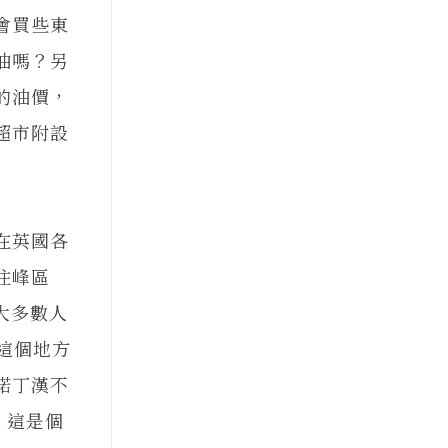
會買些東
油嗎？另
的油價，
超市附設
在英國各
往峰區
。大多數人
使這個地方
諾丁漢不
，這是個