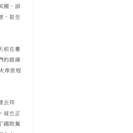
英國，卻
理，甚至
天前在臺
們的路線
火車旅程
要去拜
。這也正
了國際駕