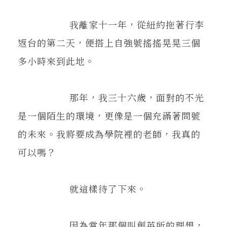
在地實踐
我離家十一年，從紐約拖著行李
返台的第二天，便搭上自強號搖搖晃晃三個
關鍵詞
多小時來到此地。
書評書介
那年，我三十六歲，面對的不光
是一個陌生的環境，更像是一個充滿著問號
東華風景
的未來。我將要成為學院裡的老師，我真的
可以嗎？
就這樣待了下來。
因為當年那個叫創英所的理想，