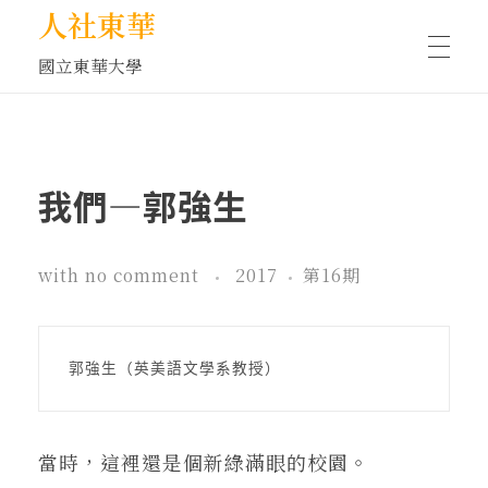
人社東華
國立東華大學
人物訪談/側寫
我們—郭強生
藝文空間
with
no comment
2017
第16期
文化沙龍
郭強生（英美語文學系教授）
全球視野
當時，這裡還是個新綠滿眼的校園。