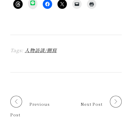
分
享
按
按
按
按
點
到
一
一
一
一
這
L
下
下
下
下
裡
I
即
以
即
即
列
N
可
分
可
可
印
E
分
享
分
以
(
(
享
至
享
電
在
在
到
F
至
子
新
新
T
a
X
郵
視
視
h
c
(
件
窗
窗
r
e
在
傳
中
中
Tags:
人物訪談/側寫
e
b
新
送
開
開
a
o
視
連
啟
啟
d
o
窗
結
)
)
s
k
中
給
(
(
開
朋
在
在
啟
友
新
新
)
(
視
視
在
窗
窗
新
中
中
視
開
開
窗
啟
啟
中
)
)
開
啟
Previous
Next Post
)
Post