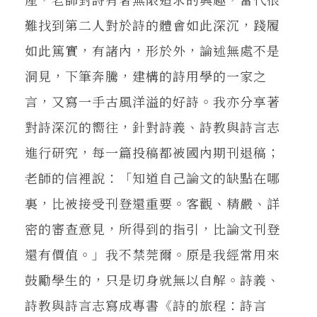
難找到第二人對於詩的體會如此深沉，踐履
如此篤實，有諸內，形於外，論述無處不是
洞見，下筆奔騰，建構的詩用學的一家之
言，又寫一手古風洋溢的好詩。我亦分享著
對詩深沉的嚮往，針對詩義、詩教與詩言志
進行研究，每一篇投稿都被國內期刊退稿；
老師的信裡說：「知道自己論文的缺點在哪
裏，比被接受刊登還重要。客觀、精嚴、詳
密的審查意見，所得到的指引，比論文刊登
還有價值。」我不禁莞爾。原是我經常用來
鼓勵學生的，只是切身就無以自解。詩義、
詩教與詩言志寫成專書《詩的旅程：詩言