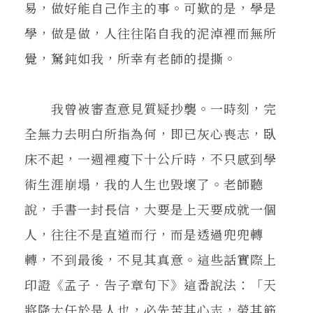
易，做好能自己作主的事。可歎的是，學是
學，做是做，人往往陷自我的泥淖裡而無所
覺，駑鈍如我，所幸有老師的提撕。
我曾被審查意見質疑抄襲。一時刻，完
全無力去明白所指為何，即已灰心喪志，臥
床不起，一週裡瘦下十公斤時，不只感到學
術生涯崩塌，我的人生也毀壞了。老師聽
說，手書一封長信，大要是上天要成就一個
人，往往不是直道而行，而是透過兜兜轉
轉，不到最後，不見其真意。這些話實際上
印證《孟子‧告子章句下》這番說法：「天
將降大任於是人也，必先苦其心志，勞其筋