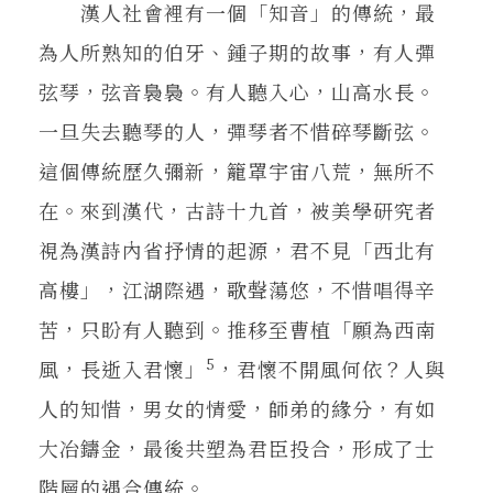
漢人社會裡有一個「知音」的傳統，最
為人所熟知的伯牙、鍾子期的故事，有人彈
弦琴，弦音裊裊。有人聽入心，山高水長。
一旦失去聽琴的人，彈琴者不惜碎琴斷弦。
這個傳統歷久彌新，籠罩宇宙八荒，無所不
在。來到漢代，古詩十九首，被美學研究者
視為漢詩內省抒情的起源，君不見「西北有
高樓」，江湖際遇，歌聲蕩悠，不惜唱得辛
苦，只盼有人聽到。推移至曹植「願為西南
5
風，長逝入君懷」
，君懷不開風何依？人與
人的知惜，男女的情愛，師弟的緣分，有如
大冶鑄金，最後共塑為君臣投合，形成了士
階層的遇合傳統。