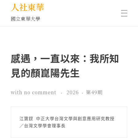
人社東華
國立東華大學
人物訪談/側寫
感遇，一直以來：我所知
藝文空間
見的顏崑陽先生
文化沙龍
with
no comment
2026
第49期
全球視野
江寶釵 中正大學台灣文學與創意應用研究教授
／台灣文學學會理事長