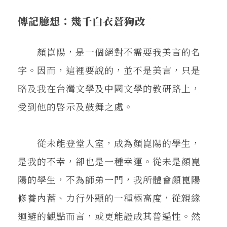
在地實踐
傳記臆想：幾千白衣蒼狗改
關鍵詞
顏崑陽，是一個絕對不需要我美言的名
字。因而，這裡要說的，並不是美言，只是
書評書介
略及我在台灣文學及中國文學的教研路上，
受到他的啓示及鼓舞之處。
東華風景
從未能登堂入室，成為顏崑陽的學生，
是我的不幸，卻也是一種幸運。從未是顏崑
陽的學生，不為師弟一門，我所體會顏崑陽
修養內蓄、力行外顯的一種極高度，從親緣
迴避的觀點而言，或更能證成其普遍性。然