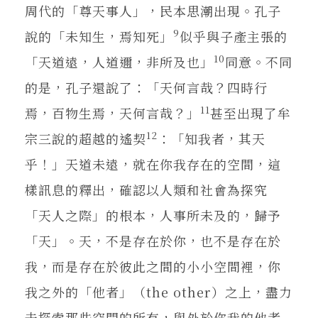
周代的「尊天事人」，民本思潮出現。孔子
9
說的「未知生，焉知死」
似乎與子產主張的
10
「天道遠，人道邇，非所及也」
同意。不同
的是，孔子還說了：「天何言哉？四時行
11
焉，百物生焉，天何言哉？」
甚至出現了牟
12
宗三說的超越的遙契
：「知我者，其天
乎！」天道未遠，就在你我存在的空間，這
樣訊息的釋出，確認以人類和社會為探究
「天人之際」的根本，人事所未及的，歸予
「天」。天，不是存在於你，也不是存在於
我，而是存在於彼此之間的小小空間裡，你
我之外的「他者」（the other）之上，盡力
去探索那些空間的所有，與外於你我的他者