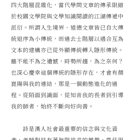
四大階層混雜化，當代學問文章的傳承限縮
於校園文學院與文學知識閱讀的江湖傳遞中
派衍。所謂人生境界、道德文章皆已自大傳
統退序為小傳統，而過去士階層以遇合互為
文本的建構亦已從外顯傳統轉入隱形傳統。
雖不能不為之遺憾，時勢所趨，為之奈何？
也深心慶幸這個傳統的隱形存在，才會有顏
崑陽與我的連結，那是一個動態進化的過
程。從陌面到識面，從知音我的長者到引導
我的師者，始終不斷向好向善。
詩是漢人社會最重要的信念與文化資
產，老師對詩有著無限追求的興趣，當代很