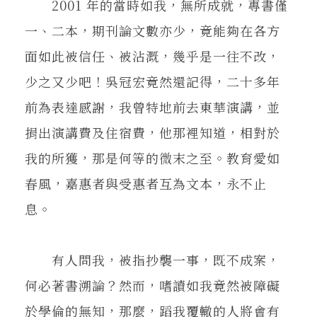
2001 年的當時如我，無所成就，專書僅
一、二本，期刊論文數亦少，竟能夠在各方
面如此被信任、被沾溉，幾乎是一往不改，
少之又少吧！吳冠宏竟然還記得，二十多年
前為表達感謝，我曾特地前去東華演講，並
捐出演講費及住宿費，他那裡知道，相對於
我的所獲，那是何等的微末之至。教育愛如
春風，嘉惠者與受惠者互為文本，永不止
息。
有人問我，被指抄襲一事，既不成案，
何必著書溯論？然而，嗜讀如我竟然被障礙
於學倫的無知，那麼，蹈我覆轍的人將會有