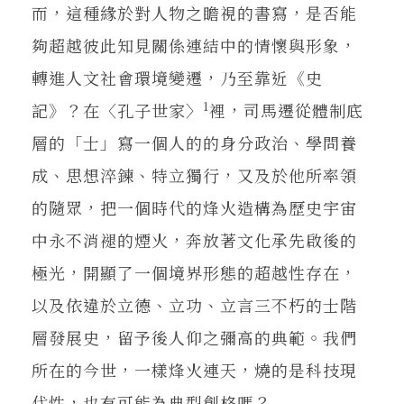
而，這種緣於對人物之瞻視的書寫，是否能
夠超越彼此知見關係連結中的情懷與形象，
轉進人文社會環境變遷，乃至靠近《史
1
記》？在〈孔子世家〉
裡，司馬遷從體制底
層的「士」寫一個人的的身分政治、學問養
成、思想淬鍊、特立獨行，又及於他所率領
的隨眾，把一個時代的烽火造構為歷史宇宙
中永不消褪的煙火，奔放著文化承先啟後的
極光，開顯了一個境界形態的超越性存在，
以及依違於立德、立功、立言三不朽的士階
層發展史，留予後人仰之彌高的典範。我們
所在的今世，一樣烽火連天，燒的是科技現
代性，也有可能為典型創格嗎？