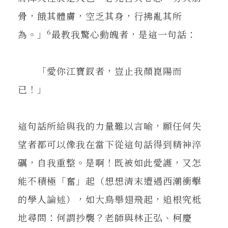
骨，餓其體膚，空乏其身，行拂亂其所
6
為。」
最教我驚心動魄者，是這一句話：
「愛你江寶釵者，豈止我顏崑陽而
已！」
這句話所給與我的力量難以言喻，願任何失
望者都可以像我在當下從這句話得到精神淬
礪，自我重整。是啊！既被如此愛護，又怎
能不積極「奮」起（想想清末遭遇西潮衝擊
的學人論述），如大鳥舉翅飛起，追根究柢
地尋問：何謂抄襲？老師與林正弘、柯慶