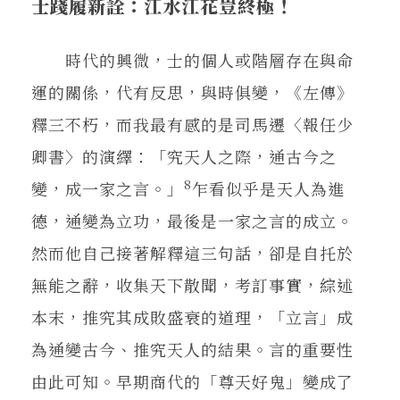
士踐履新詮：江水江花豈終極！
時代的興微，士的個人或階層存在與命
運的關係，代有反思，與時俱變，《左傳》
釋三不朽，而我最有感的是司馬遷〈報任少
卿書〉的演繹：「究天人之際，通古今之
8
變，成一家之言。」
乍看似乎是天人為進
德，通變為立功，最後是一家之言的成立。
然而他自己接著解釋這三句話，卻是自托於
無能之辭，收集天下散聞，考訂事實，綜述
本末，推究其成敗盛衰的道理，「立言」成
為通變古今、推究天人的結果。言的重要性
由此可知。早期商代的「尊天好鬼」變成了