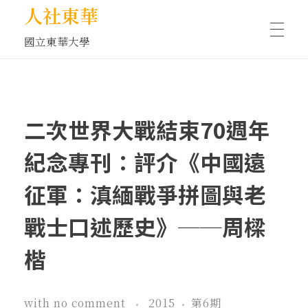
人社東華
國立東華大學
人物訪談/側寫
二次世界大戰結束70週年
藝文空間
紀念專刊：評介《中國遠
征軍：滇緬戰爭拼圖與老
文化沙龍
戰士口述歷史》──周樑
楷
全球視野
with
no comment
2015
第6期