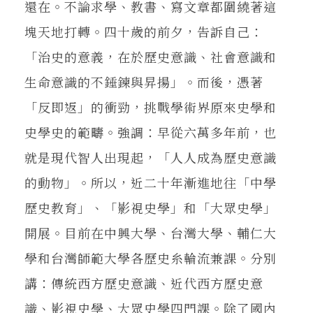
還在。不論求學、教書、寫文章都圍繞著這
塊天地打轉。四十歲的前夕，告訴自己：
「治史的意義，在於歷史意識、社會意識和
生命意識的不錘鍊與昇揚」。而後，憑著
「反即返」的衝勁，挑戰學術界原來史學和
史學史的範疇。強調：早從六萬多年前，也
就是現代智人出現起，「人人成為歷史意識
的動物」。所以，近二十年漸進地往「中學
歷史教育」、「影視史學」和「大眾史學」
開展。目前在中興大學、台灣大學、輔仁大
學和台灣師範大學各歷史糸輪流兼課。分別
講：傳統西方歷史意識、近代西方歷史意
識、影視史學、大眾史學四門課。除了國內