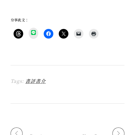
分享此文：
分
享
按
按
按
按
點
到
一
一
一
一
這
L
下
下
下
下
裡
I
即
以
即
即
列
N
可
分
可
可
印
E
分
享
分
以
(
(
享
至
享
電
在
在
到
F
至
子
新
新
T
a
X
郵
視
視
h
c
(
件
窗
窗
r
e
在
傳
中
中
Tags:
書評書介
e
b
新
送
開
開
a
o
視
連
啟
啟
d
o
窗
結
)
)
s
k
中
給
(
(
開
朋
在
在
啟
友
新
新
)
(
視
視
在
窗
窗
新
中
中
視
開
開
窗
啟
啟
中
)
)
開
啟