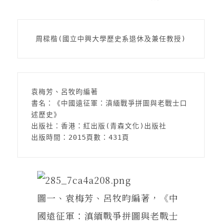
在地實踐
 周樑楷(國立中興大學歷史系退休及兼任教授)
關鍵詞
書評書介
袁梅芳、呂牧昀編著
書名：《中國遠征軍：滇緬戰爭拼圖與老戰士口
述歷史》
東華風景
出版社：香港：紅出版(青森文化)出版社
出版時間：2015頁數：431頁
圖一、袁梅芳、呂牧昀編著，《中
國遠征軍：滇緬戰爭拼圖與老戰士