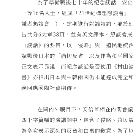
為了準備戰後七十年的紀念談話，安倍首
一等16名人士，組成「21世紀構想懇談會」
識者懇談會」），定期進行討論諮詢，並於8
告共分6大章38頁，並有英文譯本。懇談會成
山談話》的要旨，以「侵略」與「殖民地統
調戰後日本的「痛切反省」以及作為和平國
正文表示異議，而紀念談話是否使用《村山
書》亦指出日本與中韓兩國仍未能達成完全
義回應國際社會期待。
在國內外矚目下，安倍首相在內閣會議決議
四千字篇幅的演講詞中，包含了侵略、殖民
為多次表示深刻的反省和由衷的歉意。為了