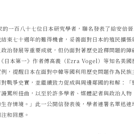
家的一百八十七位日本研究學者，聯名發表了給安倍晉
戰結束七十週年的難得機會，妥善面對日本的殖民擴張
主政治發展等重要成就，但仍面對著歷史詮釋問題的障
 和《日本第一》作者傅高義（Ezra Vogel）等知名美
實例，提醒日本在面對中韓等國利用歷史問題作為民族
面對戰爭史實，並繼續致力促成與周邊鄰國的和解：「
言謾罵所扭曲，以至於許多學者、媒體記者與政治人物
的生存情境。」此一公開信發表後，學者連署名單迅速
關注和回應。