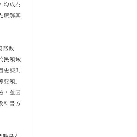
，均成為
先瞭解其
義務教
公民領域
歷史課則
導要領」
驗，並因
教科書方
特點是在