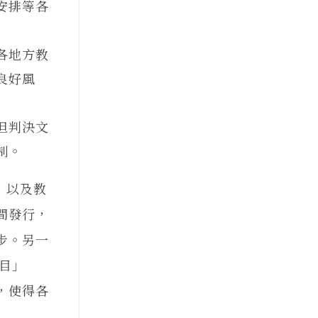
安排等各
各地方教
良好風
但判決文
制。
，以及教
間發行，
步。另一
目」
，使得各