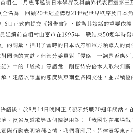
相在二月底即邀請日本學界及輿論界代表西室泰三
（全名為「回顧20世紀並構想21世紀世界秩序及日本
月6日正式向提交《報告書》，做為其談話的重要依據
員延續前首相村山富市在1995年二戰結束50週年時
治」的詞彙，指出了當時的日本政府和軍方領導人的責
家對國際的貢獻。但部分委員對「侵略」一詞是否應列
談話》中的「道歉」等語彙，則留待安倍本人取決判斷
和解，建議以謙虛的態度與東南亞各國交往，並以積極
後，於8月14日晚間正式發表終戰70週年談話。
統治、反省及道歉等四個關鍵用語：「我國對在那場戰
以實際行動表明這種心情，我們將印尼、菲律賓等東南