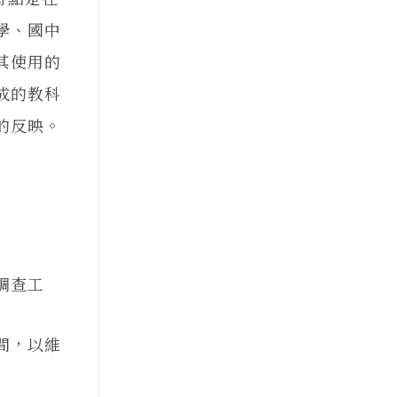
學、國中
其使用的
成的教科
的反映。
調查工
間，以維