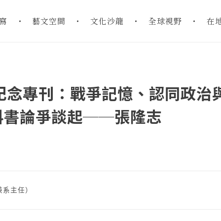
寫
藝文空間
文化沙龍
全球視野
在
紀念專刊：戰爭記憶、認同政治
科書論爭談起──張隆志
兼系主任）