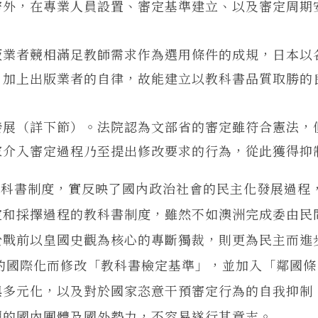
密外，在專業人員設置、審定基準建立、以及審定周期
版業者競相滿足教師需求作為選用條件的成規，日本以
，加上出版業者的自律，故能建立以教科書品質取勝的
發展（詳下節）。法院認為文部省的審定雖符合憲法，
家介入審定過程乃至提出修改要求的行為，從此獲得抑
書制度，實反映了國內政治社會的民主化發展過程
定和採擇過程的教科書制度，雖然不如澳洲完成委由民
於戰前以皇國史觀為核心的專斷獨裁，則更為民主而進
爭的國際化而修改「教科書檢定基準」，並加入「鄰國條
與多元化，以及對於國家恣意干預審定行為的自我抑制
觀的國內團體及國外勢力，不容易遂行其意志。