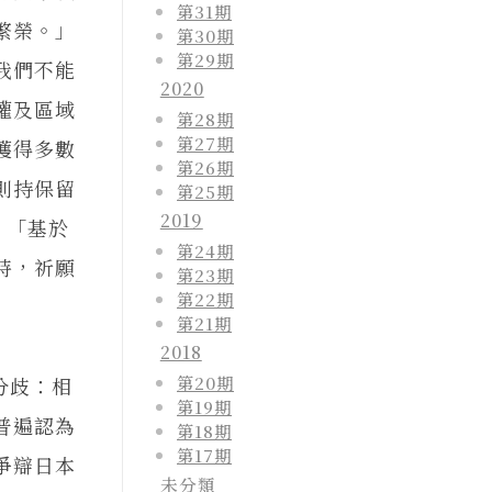
第31期
繁榮。」
第30期
第29期
我們不能
2020
權及區域
第28期
第27期
獲得多數
第26期
則持保留
第25期
2019
：「基於
第24期
時，祈願
第23期
第22期
第21期
2018
第20期
分歧：相
第19期
普遍認為
第18期
第17期
爭辯日本
未分類