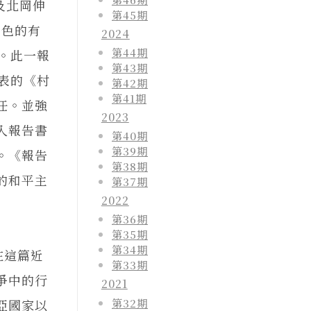
及北岡伸
第45期
角色的有
2024
第44期
。此一報
第43期
發表的《村
第42期
第41期
任。並強
2023
入報告書
第40期
第39期
。《報告
第38期
的和平主
第37期
2022
第36期
第35期
第34期
在這篇近
第33期
爭中的行
2021
第32期
亞國家以