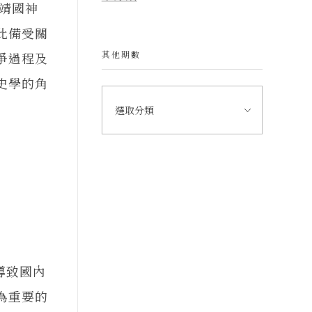
拜靖國神
此備受關
其他期數
爭過程及
史學的角
導致國內
為重要的