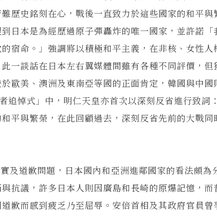
苦難歷史銘刻在心，戰後一直致力於這些國家的和平與
提到日本是為經歷過原子彈轟炸的唯一國家，並許諾「
歉的宿命。」強調將以積極和平主義，在非核、女性人
。此一談話在日本左右翼媒體間雖有各種不同評價，但
較於歐美、澳洲及東南亞等國的正面肯定，韓國與中國
歿者追悼式」中，明仁天皇亦首次以深刻反省進行致詞
的和平與繁榮，在此回顧過去，深刻反省先前的大戰同
及道歉問題，日本國內和亞洲進鄰國家的看法頗為
滿與抗議，許多日本人則因廣島和長崎的原爆記憶，而
國道歉而感到疲乏乃至屈辱。安倍首相及其政府官員曾