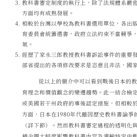
教科書審定制度的執行上，除了法規體系嚴
方面均有成熟發展。
相較於台灣以學校為教科書選用單位，各出
育委員會統籌選書，政府立法約束不當競爭
氣。
經歷了家永三郎教授教科書訴訟事件的重要
部省提出的各項修改要求是恣意且非法，國
從以上的簡介中可以看到戰後日本的教科
育理念和價值觀念的變遷趨勢。此一結合檢
或美國若干州政府的事後認定措施，但相較
方面，日本在1980年代雖因歷史教科書論
（詳下節）。然而教科書審定過程的透明化
種企圖大幅度影響教科書內容及灌輸特定史