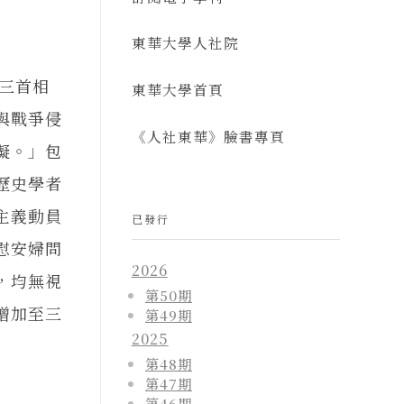
東華大學人社院
三首相
東華大學首頁
與戰爭侵
《人社東華》臉書專頁
礙。」包
國歷史學者
主義動員
已發行
慰安婦問
2026
，均無視
第50期
增加至三
第49期
2025
第48期
第47期
第46期