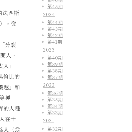
第45期
的法西斯
2024
第44期
2）。從
第43期
第42期
第41期
過「分裂
2023
波蘭人、
第40期
第39期
太人」
第38期
與倫比的
第37期
2022
優越」和
第36期
等種
第35期
第34期
界的人種
第33期
太人在十
2021
第32期
路人（翁