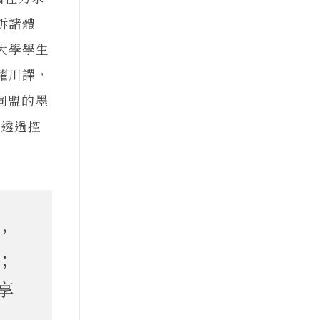
訴諸體
大學學生
耀川譯，
同盟的墨
是透過控
，
；
享