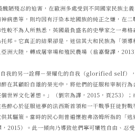
上最醜陋殘忍的迫害，在歐洲多處受到不同國家民族主
精神病患等，則均因有汙染本地國族的純正之嫌，在二
聯性較不為人所熟悉，英國最負盛名的史學家之一弗格
烏托邦。它真正的結果卻是，迷信其大和民族為「領導
亞洲大陸，轉成屠宰場和殖民農場（翁嘉聲譯，2013
的另一詮釋－榮耀化的自我（glorified self）
陶醉在其顧盼自雄的榮光中，將他們的征服和宰制行為
世界文化著想。」（劉宗為譯，2015，頁253）；
這些醉心於征服迷夢的法西斯首領和一干戰爭狂徒對戰
或供其驅策。當時的民心則普遍懷抱弗洛姆所指的「逃
（劉宗為譯，2015）。此一傾向乃導致他們寧可犧牲自由、忍