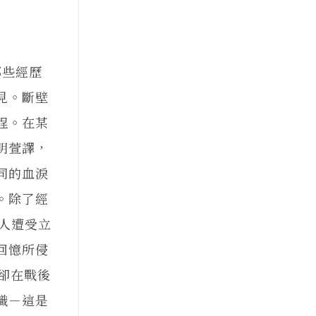
些經歷
見。斷壁
程。在某
明萱譯，
同的血淚
。除了經
多人遭受立
回憶所侵
，卻在戰後
識－這是