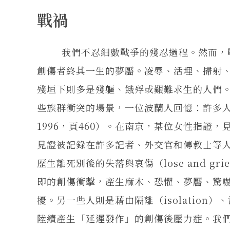
戰禍
我們不忍細數戰爭的殘忍過程。然而，戰
創傷者終其一生的夢靨。凌辱、活埋、掃射
殘垣下則多是殘軀、餓殍或艱難求生的人們
些族群衝突的場景，一位波蘭人回憶：許多
1996，頁460）。在南京，某位女性指證
見證被記錄在許多記者、外交官和傳教士等
歷生離死別後的失落與哀傷（lose and 
即的創傷衝擊，產生麻木、恐懼、夢靨、驚
擾。另一些人則是藉由隔離（isolation）
陸續產生「延遲發作」的創傷後壓力症。我