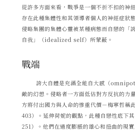
從許多方面來看，戰爭是一個不折不扣的神經症綜
存在此種集體性和其領導者個人的神經症狀
侵略集團的集體心靈被某種病態而自戀的「誇大自
自我」（idealized self）所蒙蔽。
戰端
誇大自體是充滿全能自大感（omnipot
敵的幻想。侵略者一方面低估對方反抗的力
方將付出國力與人命的慘重代價－梅寕哲稱此
403）。延伸荷妮的觀點，此種自戀性底下其
251）。他們在過度膨脹的雄心和扭曲的現