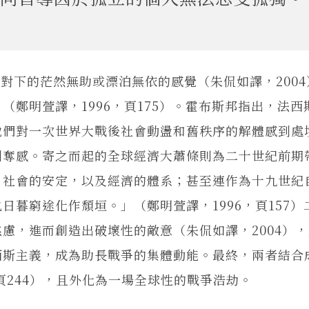
的茫然無助或漂泊無依的感覺（朱侃如譯，2004
鄭明萱譯，1996，頁175）。霍布斯邦指出，法西
他們對一次世界大戰後社會動盪和舊秩序的解體感到處
剝奪感。寄之而起的全球經濟大蕭條則為二十世紀前期
、社會的安定，以及經濟的體系；甚至連作為十九世紀
暮窮途化作頹垣。」（鄭明萱譯，1996，頁157）
慮，進而創造出破壞性的敵意（朱侃如譯，2004）
西斯主義，成為助長戰爭的集體動能。最終，兩者結合
頁244），且外化為一場全球性的戰爭浩劫。