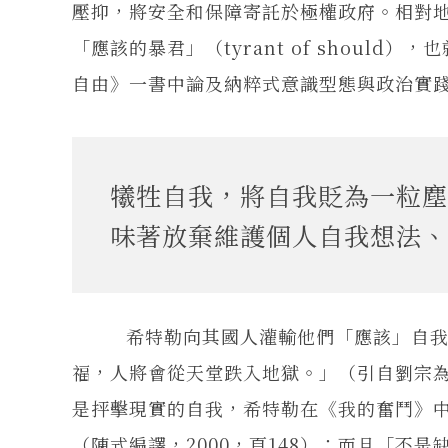
壓抑，將安全和保障寄託於極權政府。相對
「應該的暴君」（tyrant of shou
自由》一書中論及納粹式意識型態與政治實踐的
犧牲自我，將自我貶為一粒塵
味著放棄維護個人自我想法、
希特勒向其國人灌輸他們「應該」自我否
福，人將會從天堂跌入地獄。」（引自劉宗為譯
是抨擊現實的自我，希特勒在《我的奮鬥》
（陳式編譯，2000，頁148）；而且「不