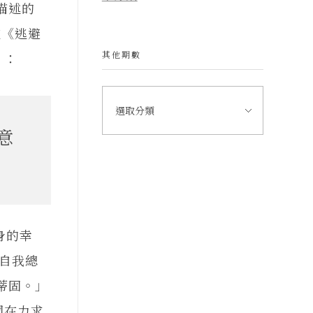
描述的
在《逃避
其他期數
）：
意
身的幸
化自我總
蒂固。」
國在力求