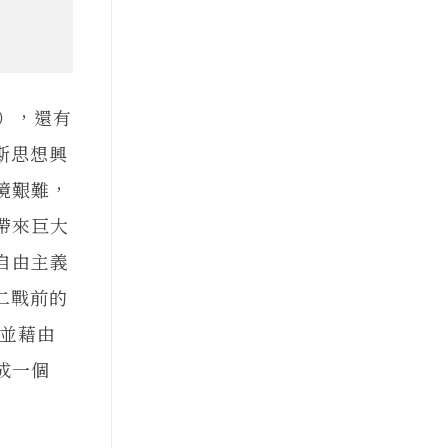
），還有
斯思想興
境艱難，
帶來巨大
自由主義
二戰前的
，並藉由
成一個