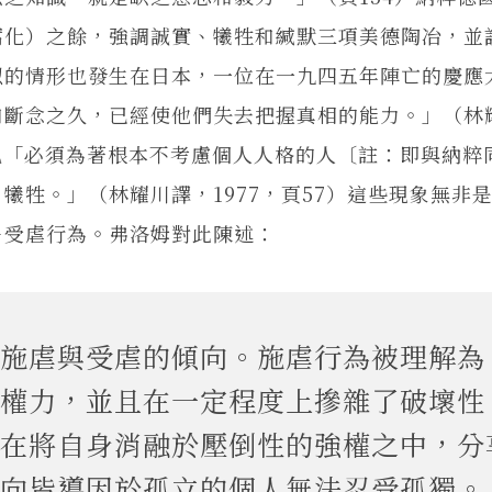
腐化）之餘，強調誠實、犧牲和緘默三項美德陶冶，並
似的情形也發生在日本，一位在一九四五年陣亡的慶應
和斷念之久，已經使他們失去把握真相的能力。」（林
眾也「必須為著根本不考慮個人人格的人〔註：即與納粹
犧牲。」（林耀川譯，1977，頁57）這些現象無非
－受虐行為。弗洛姆對此陳述：
施虐與受虐的傾向。施虐行為被理解為
權力，並且在一定程度上摻雜了破壞性
在將自身消融於壓倒性的強權之中，分
向皆導因於孤立的個人無法忍受孤獨。