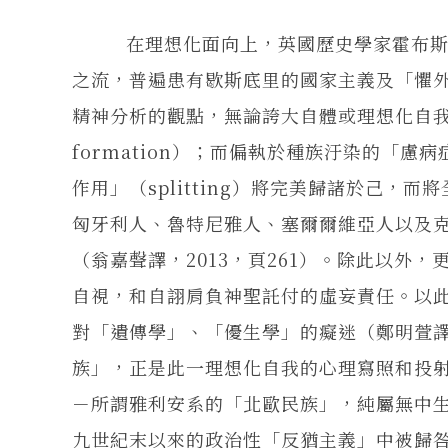
在理想化面向上，英國歷史學家霍布斯邦
之流，普遍患有歇斯底里的國家主義及「懼外
精神分析的觀點，無論誇大自體或理想化自我，
formation）；而偏執於種族汙染的「
作用」（splitting）將完美歸諸於己
匈牙利人、魯特尼雅人、塞爾爾維亞人以及
（翁嘉聲譯，2013，頁261）。除此以外
自視，和自詡肩負神聖託付的虛妄責任。以
對「遺傳學」、「優生學」的癡迷（鄭明萱譯
族」，正是此一理想化自我的心理寫照和投
－所謂雅利安系的「北歐民族」，純屬無中生
九世紀末以來的政治性「反猶主義」中被歸