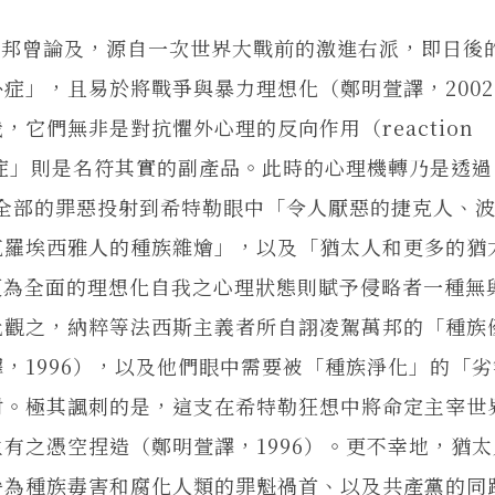
曾論及，源自一次世界大戰前的激進右派，即日後
症」，且易於將戰爭與暴力理想化（鄭明萱譯，200
它們無非是對抗懼外心理的反向作用（reaction
慮病症」則是名符其實的副產品。此時的心理機轉乃是透
，而將全部的罪惡投射到希特勒眼中「令人厭惡的捷克人、
克羅埃西雅人的種族雜燴」，以及「猶太人和更多的猶
，更為全面的理想化自我之心理狀態則賦予侵略者一種無
此觀之，納粹等法西斯主義者所自詡凌駕萬邦的「種族
，1996），以及他們眼中需要被「種族淨化」的「劣
射。極其諷刺的是，這支在希特勒狂想中將命定主宰世
有之憑空捏造（鄭明萱譯，1996）。更不幸地，猶
咎為種族毒害和腐化人類的罪魁禍首、以及共產黨的同