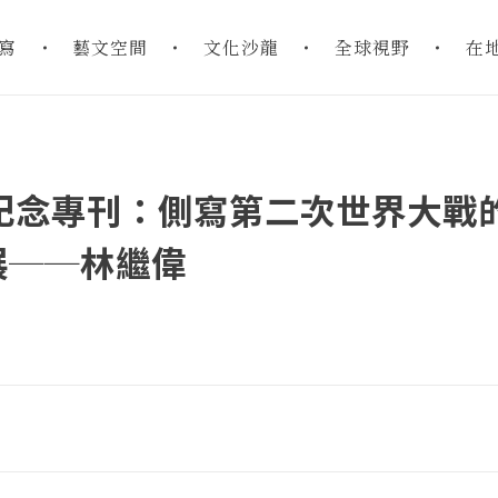
寫
藝文空間
文化沙龍
全球視野
在
紀念專刊：側寫第二次世界大戰
展──林繼偉