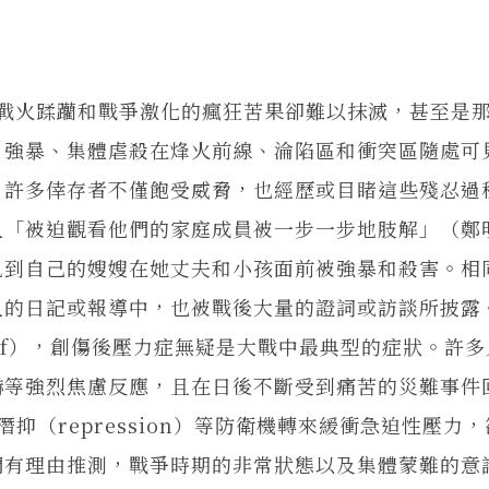
火蹂躪和戰爭激化的瘋狂苦果卻難以抹滅，甚至是那
、強暴、集體虐殺在烽火前線、淪陷區和衝突區隨處可
。許多倖存者不僅飽受威脅，也經歷或目睹這些殘忍過
人「被迫觀看他們的家庭成員被一步一步地肢解」（鄭
，見到自己的嫂嫂在她丈夫和小孩面前被強暴和殺害。相
人的日記或報導中，也被戰後大量的證詞或訪談所披露
grief），創傷後壓力症無疑是大戰中最典型的症狀。許
嚇等強烈焦慮反應，且在日後不斷受到痛苦的災難事件
、潛抑（repression）等防衛機轉來緩衝急迫性壓力
們有理由推測，戰爭時期的非常狀態以及集體蒙難的意