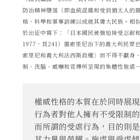
防治精神墮落（即血統混雜和受到猶太人的
格、科學和軍事訓練以成就其偉大民族。相
於出征中寫下：「日本國民被強迫接受忍耐
1977，頁241）墨索里尼治下的義大利民
索里尼和義大利法西斯政權〕而不得不獻身、
制、洗腦、威嚇和宣傳所呈現的集體性施虐
權威性格的本質在於同時展現
行為者對他人擁有不受限制的
而所謂的受虐行為，目的則是
其力量與榮耀。施虐與受虐傾