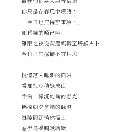
被我悄悄塞入語音信箱
你只是在春風中囈語：
「今日也無待辦事項。」
如昏鐘的嗓已啞
難眠之夜從黃曆輾轉至塔羅占卜
今日只宜採擷不宜相思
恍惚落入睡鄉的陷阱
看那紅豆積聚成山
手掬一捧沉甸甸的春光
拂掠朝夕貪戀的餘溫
縫隙間卻悄然溜走
惹得鳥聲啁啾聒噪