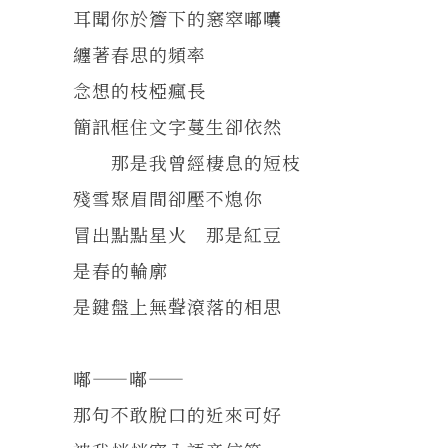
耳聞你於簷下的窸窣嘟囔
纏著春思的頻率
念想的枝椏瘋長
簡訊框住文字蔓生卻依然
那是我曾經棲息的短枝
殘雪聚眉間卻壓不熄你
冒出點點星火 那是紅豆
是春的輪廓
是鍵盤上無聲滾落的相思
嘟——嘟——
那句不敢脫口的近來可好