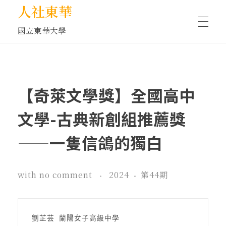
人社東華
國立東華大學
人物訪談/側寫
【奇萊文學獎】全國高中
藝文空間
文學-古典新創組推薦獎
——一隻信鴿的獨白
文化沙龍
with
no comment
2024
第44期
全球視野
劉芷芸 蘭陽女子高級中學