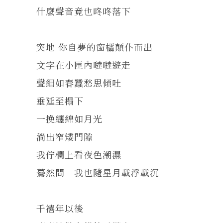
什麼聲音竟也咚咚落下
突地 你自夢的窗櫺顛仆而出
文字在小匣內噠噠遊走
聲細如春蠶愁思傾吐
垂延至榻下
一挽纏綿如月光
淌出窄矮門隙
我佇欄上看夜色潮濕
驀然間 我也隨星月載浮載沉
千禧年以後