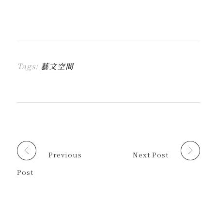
到
一
一
一
一
這
L
下
下
下
下
裡
I
即
以
即
即
列
N
可
分
可
可
印
E
分
享
分
以
(
(
享
至
享
電
在
在
到
F
至
子
新
新
T
a
X
郵
視
視
h
c
(
件
窗
窗
r
e
在
傳
中
中
Tags:
藝文空間
e
b
新
送
開
開
a
o
視
連
啟
啟
d
o
窗
結
)
)
s
k
中
給
(
(
開
朋
在
在
啟
友
新
新
)
(
視
視
在
窗
窗
新
中
中
視
開
開
窗
啟
啟
中
)
)
開
啟
Previous
Next Post
)
Post