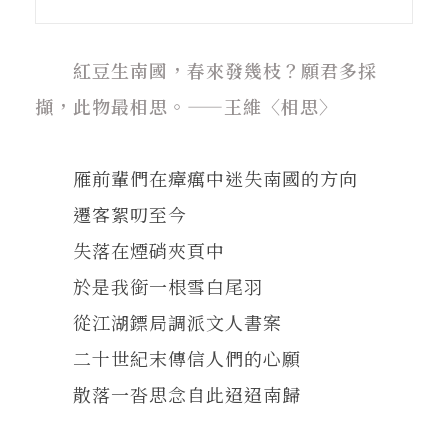
在地實踐
紅豆生南國，春來發幾枝？願君多採
關鍵詞
擷，此物最相思。——王維〈相思〉
書評書介
雁前輩們在瘴癘中迷失南國的方向
遷客絮叨至今
失落在煙硝夾頁中
東華風景
於是我銜一根雪白尾羽
從江湖鏢局調派文人書案
二十世紀末傳信人們的心願
散落一沓思念自此迢迢南歸