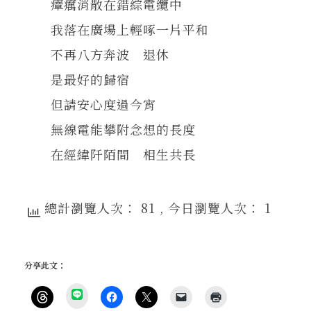
瘴癘消散在錯綜電纜中
我落在廣場上輕啄一片平和
不再八方奔波 退休
是最好的歸宿
但請安心度過今宵
無線電能攀附念想的長度
在經緯阡陌間 相生共長
總計瀏覽人次： 81
, 今日瀏覽人次： 1
分享此文：
分
享
按
按
按
按
點