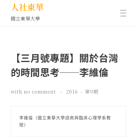
人社東華
國立東華大學
人物訪談/側寫
【三月號專題】關於台灣
藝文空間
的時間思考──李維倫
文化沙龍
with
no comment
2016
第9期
全球視野
李維倫（國立東華大學諮商與臨床心理學系教
授）