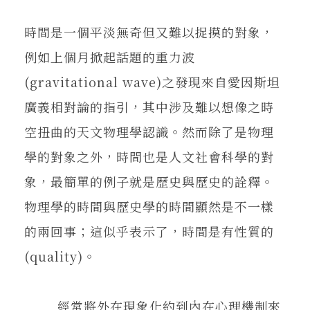
在地實踐
時間是一個平淡無奇但又難以捉摸的對象，
例如上個月掀起話題的重力波
關鍵詞
(gravitational wave)之發現來自愛因斯坦
廣義相對論的指引，其中涉及難以想像之時
書評書介
空扭曲的天文物理學認識。然而除了是物理
學的對象之外，時間也是人文社會科學的對
東華風景
象，最簡單的例子就是歷史與歷史的詮釋。
物理學的時間與歷史學的時間顯然是不一樣
的兩回事；這似乎表示了，時間是有性質的
(quality)。
經常將外在現象化約到內在心理機制來