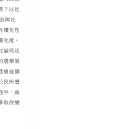
異？以社
政治與社
有優先性
曝光度。
討論司法
的選舉策
透過這個
公民所遭
程中，曲
爭取改變