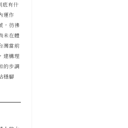
到底有什
內運作
號，彷彿
尚未在體
台灣當前
，建構理
和的步調
站穩腳