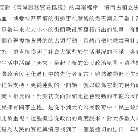
為反對《兩岸服務貿易協議》的黑箱程序，憤而占領立
熱血，博愛特區周遭的街道更在隨後的幾天湧入了數十
，是數年來大大小小的街頭戰役所蘊積而出的能量，從
這個有著複雜背景的的占領行動，具體而微地乘載著社
憤怒，更直接喚起了社會大眾對於生活現況的不滿，各
的生活中活躍了起來，帶起了新的公民政治氛圍。這些
台灣政治民主化過程中的先行者而言，雖然激動但不失
者提供支持，更從運動的一開始，就以較為宏觀的視角
巨變。相反的，對於初次面對如此社會變動的年輕公民
人民擁有國家主權」是從小到大的公民教育中，民主政
如此被重視。這些概念從政治的角度說來，對大多數人
正是為人民的質疑與憤怒找到了一個最適切的出口，年