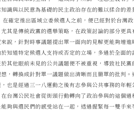
業知識與以民意為基礎的民主政治存在的難以揉合的差
例，在確定推出區域立委候選人之前，便已經對於台灣
，尤其是傳統政黨的選舉策略，在政策討論的部分更具
度來說，針對時事議題提出單一面向的見解更能夠增進
向於知道特定候選人支持或否定的立場，多過於全面的
至於其他眼前未見的公共議題便不被重視，導致社民黨
理想，轉換成針對單一議題做出清晰而且簡單的批判。
境，也是經過三一八運動之後有志參與公共事務的年輕
，在台灣公民社會從街頭行動轉向了政治參與的這個過
是能夠與選民們的感受站在一起，透過握緊每一雙手來