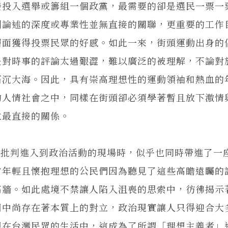
接投入選舉或籌組一個政黨，最需要的卻是選民一票一
判論述的深度或專業性並無直接的關聯，更重要的工作
層面獲得投票民眾的好感。如此一來，街頭運動出身的
是對時事的評論太過艱澀，難以廣泛的被理解，不論對
石沉大海。因此，具有崇高理想性的運動領袖和熱血的
的人情社會之中，同樣在街頭卻必須學著暫且放下激情
立最直接的關係。
判進入到政治活動的現場時，似乎也同時帶進了一
當年輕且懷抱理想的公民們因為聽見了這些高瞻遠矚的
高牆。如此處境不禁讓人陷入沮喪的思索中，彷彿揭示
圍中尚存在著本質上的對立，政治現實讓人只得迎合大
現在台灣民眾的生活中，這成為了所謂「理想主義者」