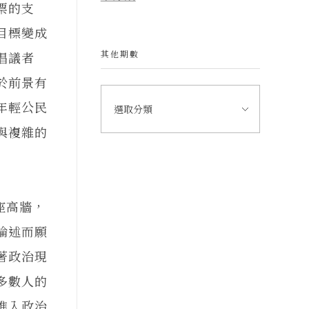
票的支
目標變成
其他期數
倡議者
於前景有
年輕公民
與複雜的
座高牆，
論述而願
著政治現
多數人的
進入政治