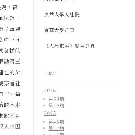
法院，高
東華大學人社院
萬民眾。
野草莓運
東華大學首頁
會中不同
《人社東華》臉書專頁
式各樣的
驅動著三
理性的辨
已發行
觀察著社
2026
而言，這
第50期
治的基本
第49期
2025
來說尚且
第48期
輕人也因
第47期
第46期