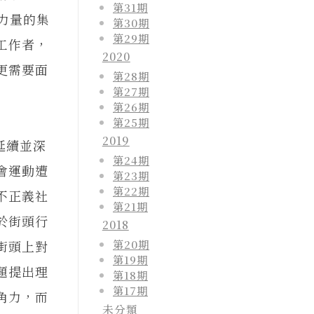
第31期
力量的集
第30期
第29期
工作者，
2020
更需要面
第28期
第27期
第26期
第25期
2019
延續並深
第24期
會運動遭
第23期
第22期
不正義社
第21期
於街頭行
2018
第20期
街頭上對
第19期
題提出理
第18期
第17期
角力，而
未分類