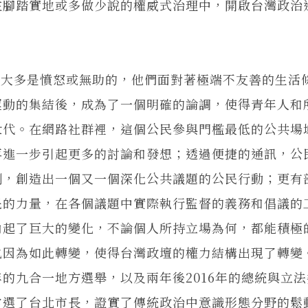
在腳踏實地或多做少說的權威式治理中，開啟台灣政治
多是憤怒或無助的，他們面對著極端不友善的生活
運動的集結後，成為了一個明確的論調，使得青年人和
世代。在網路社群裡，這個公民參與門檻最低的公共場
再進一步引起更多的討論和發想；透過便捷的通訊，公
制，創造出一個又一個深化公共議題的公民行動；更有
民的力量，在各個議題中實際執行監督的義務和倡議的
內起了巨大的變化，不論個人所持立場為何，都能積極
也因為如此轉變，使得台灣政壇的權力結構出現了轉變
的九合一地方選舉，以及兩年後2016年的總統與立
當選了台北市長，證實了傳統政治中意識形態分野的鬆