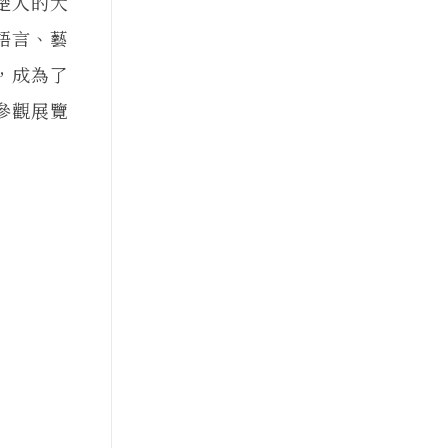
楚人的大
語言、藝
，成為了
參觀展覽