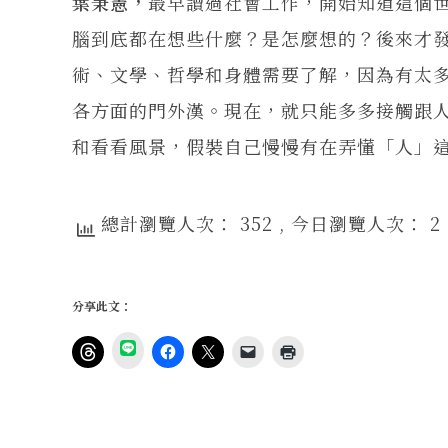
葉秉憲，
最早讀過社會工作，開始知道這個
腦到底都在想些什麼？是怎麼想的？後來才
術、文學、哲學和身體需要了解，因為有太
各方面的門外漢。現在，就只能多多接觸跟
和看看風景，假裝自己慢慢有在弄懂「人」
總計瀏覽人次： 352
, 今日瀏覽人次： 2
分享此文：
分
享
按
按
按
按
點
到
一
一
一
一
這
L
下
下
下
下
裡
I
即
以
即
即
列
N
可
分
可
可
印
E
分
享
分
以
(
(
享
至
享
電
在