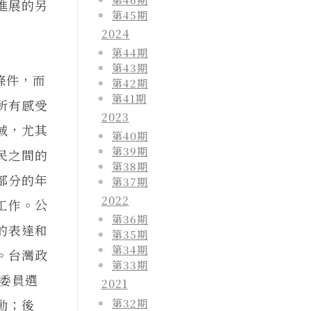
進展的另
第45期
2024
第44期
第43期
條件，而
第42期
第41期
所有感受
2023
域，尤其
第40期
第39期
民之間的
第38期
部分的年
第37期
2022
工作。公
第36期
的表達和
第35期
第34期
。台灣政
第33期
法委員選
2021
第32期
動；後