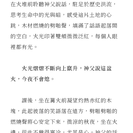
在火堆前聆聽神父說話，駐足於歷史洪流，
思考生命中的光與暗，感受這片土地的心
跳，木材燃燒的劈啪聲，填滿了話語起落間
的空白，火光印著雙頰微微泛紅，每個人眼
裡都有光。
火光熠熠不斷向上竄升，神父說這盆
火，今夜不會熄。
課後，坐在篝火前凝望灼熱赤紅的木
塊，此起彼落的笑語落在遠方，劈啪劈啪的
燃燒聲將心安定下來，微涼的秋夜，坐在火
邊，從此不覺得寒冷，尤其是心。神父的話