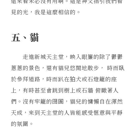
遠來看未必沒有用啊。這是神父指引我們看
見的光，我是這麼相信的。
五、貓
走進新城天主堂，映入眼簾的除了鬱鬱
蔥蔥的景色，還有貓兒悠閒地散步， 時而臥
於參拜道路，時而趴在狛犬或石燈籠的座
上，有時甚至會跳到樹上或石牆 俯瞰著人
們。沒有牢籠的囹圄，貓兒的慵懶自在渾然
天成，來到天主堂的人皆能感受愜意與平靜
的氛圍。