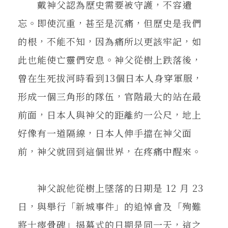
戴神父認為歷史需要被守護，不容遺
忘。即使沉重，甚至是沉痛，但歷史是我們
的根，不能不知，因為痛所以更該牢記，如
此也能使亡靈們安息。神父從樹上跌落後，
曾在生死拔河時看到13個日本人身穿軍服，
形成一個三角形的隊伍，官階最大的站在最
前面，日本人與神父的距離約一公尺，地上
好像有一道隔線，日本人伸手擋在神父面
前，神父就回到這個世界，在疼痛中醒來。
神父說他從樹上墜落的日期是 12 月 23
日，與舉行「新城事件」的追悼會及「殉難
將士瘞骨碑」揭幕式的日期是同一天，這之