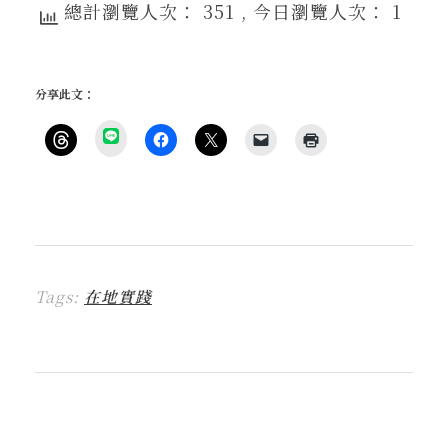
總計瀏覽人次： 351
, 今日瀏覽人次： 1
分享此文：
分
享
按
按
按
按
點
到
一
一
一
一
這
L
下
下
下
下
裡
I
即
以
即
即
列
N
可
分
可
可
印
E
分
享
分
以
(
(
享
至
享
電
在
在
到
F
至
子
新
新
T
a
X
郵
視
視
h
c
(
件
窗
窗
r
e
在
傳
中
中
Tags:
在地實踐
e
b
新
送
開
開
a
o
視
連
啟
啟
d
o
窗
結
)
)
s
k
中
給
(
(
開
朋
在
在
啟
友
新
新
)
(
視
視
在
窗
窗
新
中
中
視
開
開
窗
啟
啟
中