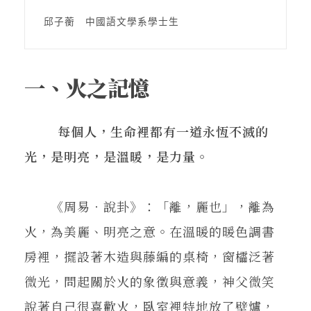
在地實踐
邱子蘅　中國語文學系學士生
關鍵詞
一、火之記憶
書評書介
每個人，生命裡都有一道永恆不滅的
光，是明亮，是溫暖，是力量。
東華風景
《周易．說卦》：「離，麗也」，離為
火，為美麗、明亮之意。在溫暖的暖色調書
房裡，擺設著木造與藤編的桌椅，窗櫺泛著
微光，問起關於火的象徵與意義，神父微笑
說著自己很喜歡火，臥室裡特地放了壁爐，