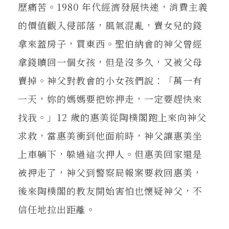
歷痛苦。1980 年代經濟發展快速，消費主義
的價值觀入侵部落，風氣混亂，賣女兒的錢
拿來蓋房子，買東西。聖伯納會的神父曾經
拿錢贖回一個女孩，但是沒多久，又被父母
賣掉。神父對教會的小女孩們說：「萬一有
一天，妳的媽媽要把妳押走，一定要趕快來
找我。」12 歲的惠美從陶樸閣跑上來向神父
求救，當惠美衝到他面前時，神父讓惠美坐
上車躺下，躲過這次押人。但惠美回家還是
被押走了，神父到警察局報案要救回惠美，
後來陶樸閣的教友開始害怕也懷疑神父，不
信任地拉出距離。