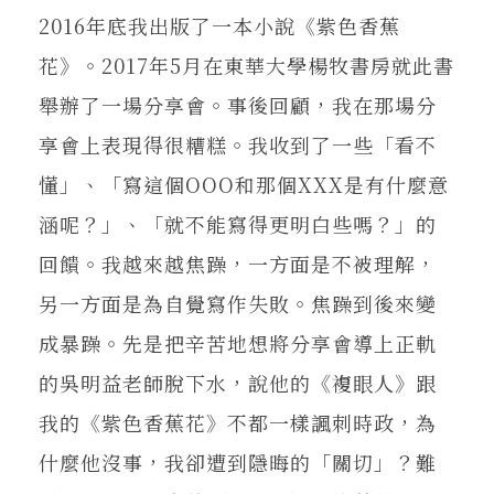
在地實踐
2016年底我出版了一本小說《紫色香蕉
花》。2017年5月在東華大學楊牧書房就此書
關鍵詞
舉辦了一場分享會。事後回顧，我在那場分
享會上表現得很糟糕。我收到了一些「看不
懂」、「寫這個OOO和那個XXX是有什麼意
書評書介
涵呢？」、「就不能寫得更明白些嗎？」的
回饋。我越來越焦躁，一方面是不被理解，
東華風景
另一方面是為自覺寫作失敗。焦躁到後來變
成暴躁。先是把辛苦地想將分享會導上正軌
的吳明益老師脫下水，說他的《複眼人》跟
我的《紫色香蕉花》不都一樣諷刺時政，為
什麼他沒事，我卻遭到隱晦的「關切」？難