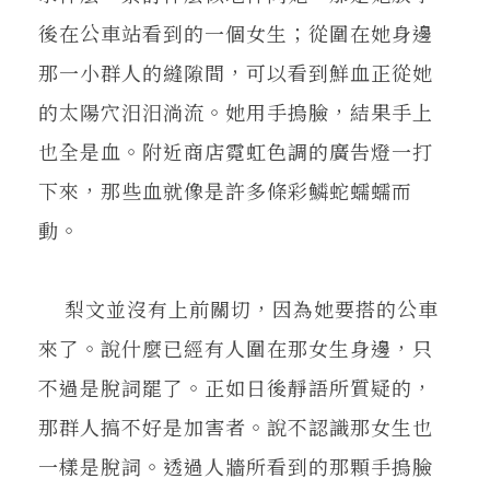
後在公車站看到的一個女生；從圍在她身邊
那一小群人的縫隙間，可以看到鮮血正從她
的太陽穴汨汨淌流。她用手摀臉，結果手上
也全是血。附近商店霓虹色調的廣告燈一打
下來，那些血就像是許多條彩鱗蛇蠕蠕而
動。
梨文並沒有上前關切，因為她要搭的公車
來了。說什麼已經有人圍在那女生身邊，只
不過是脫詞罷了。正如日後靜語所質疑的，
那群人搞不好是加害者。說不認識那女生也
一樣是脫詞。透過人牆所看到的那顆手摀臉