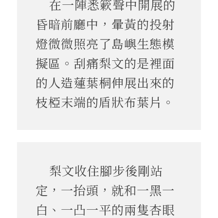
在一陣悉簌聲中開展的
昏暗前廳中，暈黃的投射
燈微微照亮了島嶼生態模
擬區。刮痛梨文的是裡面
的人造蓮葉桐伸展出來的
枝椏末端的盾狀布葉片。
梨文收住腳步後剛站
定，一抬頭，就和一黑一
白、一凸一平的兩隻杏眼