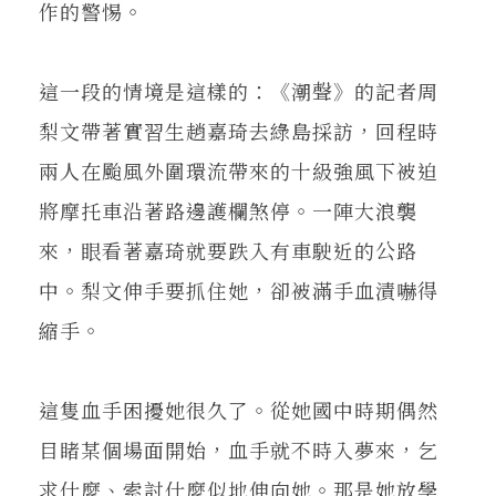
作的警惕。
這一段的情境是這樣的：《潮聲》的記者周
梨文帶著實習生趙嘉琦去綠島採訪，回程時
兩人在颱風外圍環流帶來的十級強風下被迫
將摩托車沿著路邊護欄煞停。一陣大浪襲
來，眼看著嘉琦就要跌入有車駛近的公路
中。梨文伸手要抓住她，卻被滿手血漬嚇得
縮手。
這隻血手困擾她很久了。從她國中時期偶然
目睹某個場面開始，血手就不時入夢來，乞
求什麼、索討什麼似地伸向她。那是她放學