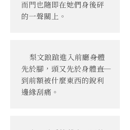
而門也隨即在她們身後砰
的一聲關上。
梨文踉蹌進入前廳――身體
先於腳，頭又先於身體――直
到前額被什麼東西的銳利
邊緣刮痛。