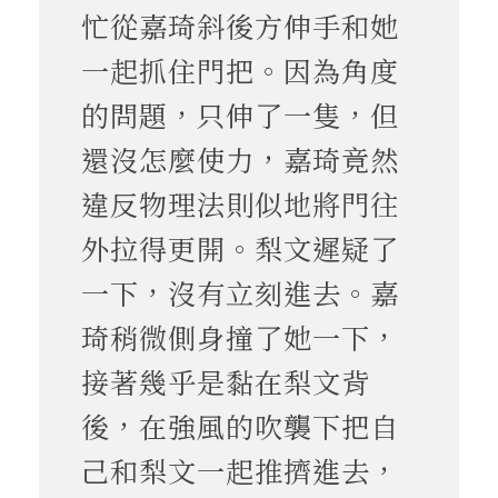
忙從嘉琦斜後方伸手和她
一起抓住門把。因為角度
的問題，只伸了一隻，但
還沒怎麼使力，嘉琦竟然
違反物理法則似地將門往
外拉得更開。梨文遲疑了
一下，沒有立刻進去。嘉
琦稍微側身撞了她一下，
接著幾乎是黏在梨文背
後，在強風的吹襲下把自
己和梨文一起推擠進去，