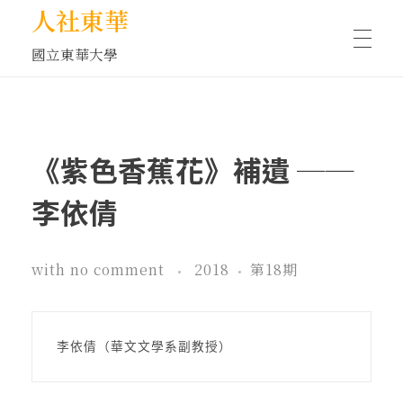
人社東華
國立東華大學
人物訪談/側寫
《紫色香蕉花》補遺 ──
藝文空間
李依倩
文化沙龍
with
no comment
2018
第18期
全球視野
李依倩（華文文學系副教授）