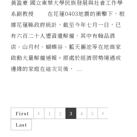
黃盈豪 國立東華大學民族發展與社會工作學
系副教授 在花蓮0403地震的衝擊下，根
據花蓮縣政府統計，截至今年七月一日，已
有六百二十人遭資遣解僱，其中有翰品酒
店、山月村、蝴蝶谷、藍天麗池等在地商家
啟動大量解僱通報。原處於經濟弱勢境遇或
邊緣的家庭在這次災後， ...
First
1
2
3
4
5
Last