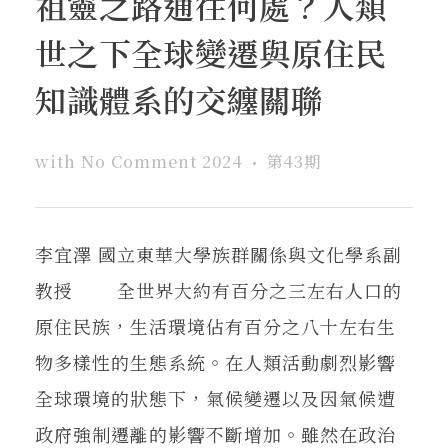
祖靈之路通往何處？人類
在地實踐
世之下全球變遷與原住民
關鍵詞
知識體系的交纏關聯
with
No Comment
2024
第43期
書評書介
李宜澤 國立東華大學族群關係與文化學系副
東華風景
教授 全世界大約有百分之三左右人口的
原住民族，生活環境佔有百分之八十左右生
物多樣性的生態系統。在人類活動劇烈影響
全球環境的狀態下，氣候變遷以及因氣候遭
政府強制遷離的影響不斷增加。雖然在政治