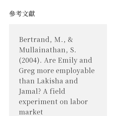
參考文獻
Bertrand, M., &
Mullainathan, S.
(2004). Are Emily and
Greg more employable
than Lakisha and
Jamal? A field
experiment on labor
market