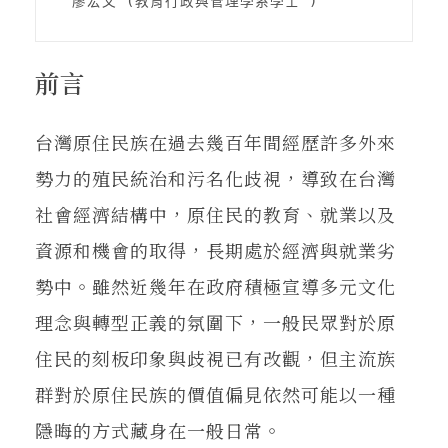
在地實踐
 廖宏文 (教育行政與管理學系學士 )
前言
關鍵詞
台灣原住民族在過去幾百年間經歷許多外來
書評書介
勢力的殖民統治和污名化歧視，導致在台灣
社會經濟結構中，原住民的教育、就業以及
資源和機會的取得，長期處於經濟與就業劣
東華風景
勢中。雖然近幾年在政府積極宣導多元文化
理念與轉型正義的氛圍下，一般民眾對於原
住民的刻板印象與歧視已有改觀，但主流族
群對於原住民族的價值偏見依然可能以一種
隱晦的方式藏身在一般日常。