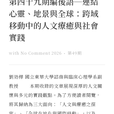
第四十九期編後語─連結
在地實踐
心靈、地景與全球：跨域
關鍵詞
移動中的人文療癒與社會
實踐
書評書介
with
No Comment
2026
第49期
東華風景
劉効樺 國立東華大學諮商與臨床心理學系副
教授 本期收錄的文章展現深厚的人文關
懷與多元的實踐觀點。為了方便讀者閱覽，
將其歸納為三大面向：「人文與療癒之探
究」、「全球在地化與國際移動」，以及