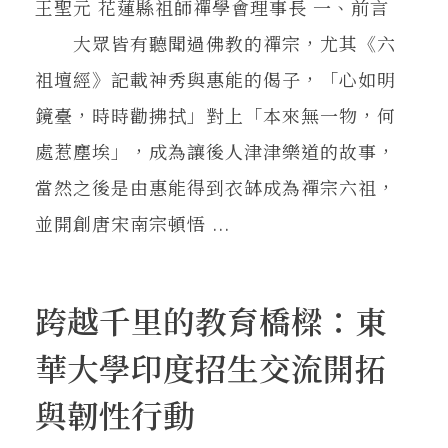
王聖元 花蓮縣祖師禪學會理事長 一、前言
大眾皆有聽聞過佛教的禪宗，尤其《六
祖壇經》記載神秀與惠能的偈子，「心如明
鏡臺，時時勸拂拭」對上「本來無一物，何
處惹塵埃」，成為讓後人津津樂道的故事，
當然之後是由惠能得到衣缽成為禪宗六祖，
並開創唐宋南宗頓悟 ...
跨越千里的教育橋樑：東
華大學印度招生交流開拓
與韌性行動