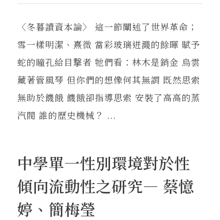
〈冬暮讀資本論〉 這一節闡述了世界革命；
雪一樣明潔、熹微 當彩玻璃迸濺的餘暉 賦予
蛇的瞳孔給目撃者 牠們看：林木是銷金 烏雲
藏著管風琴 但你們的想像何其無謂 既然思索
無助於饑餓 饑餓卻指導思索 安裝了高高的蒸
汽閥 誰的歷史機械？ ...
中學單一性別環境對於性
傾向流動性之研究— 蔡憶
婷、簡梅瑩