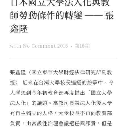
日本國立大學法人化與教
在地實踐
師勞動條件的轉變 ── 張
關鍵詞
鑫隆
with
No Comment
2018
第18期
書評書介
張鑫隆（國立東華大學財經法律研究所副教
東華風景
授） 近來在台灣大學校長遴選的紛爭中，令
人聯想到今年初教育部再度拋出「國立大學
法人化」的議題。高教司長説法人化後大學
有自主獨立的人格，大學校長不再向教育部
負責，由常設性治理會議選任與課責，但是