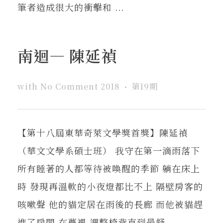
筆者造成很大的衝擊和 ...
南迴— 陳延禎
with
No Comment
2018
第19期
【第十八屆東華奇萊文學獎首獎】陳延禎
（華文文學系碩士班） 我守在第一滴雨落下
所有睡著的人都等待被喚醒的季節 躺在床上
時 發現再溫軟的小夜燈都比不上 隔壁房客的
咳嗽聲 他的貓定居在雨後的長廊 而他被貓趕
進了房間 在夢裡 調整椅背直到最舒 ...