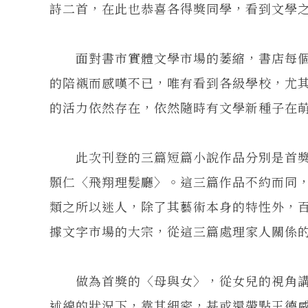
詩二首，在此也恭喜各得獎同學，看到文學
面對書市實體文學市場的萎縮，書店每個
的陪襯而感嘆不已，唯有看到各級學校，尤
的活力依然存在，依然隨時有文學新種子在
此次刊登的三篇短篇小說作品分別是首獎
顥仁〈飛翔理髮廳〉。這三篇作品不約而同
類之所以迷人，除了其藝術本身的特性外，
據文字市場的大宗，從這三篇處理家人關係
做為首獎的〈母與女〉，從女兒的視角講
述線的狀況下，靠其細密，甚或還帶點王德