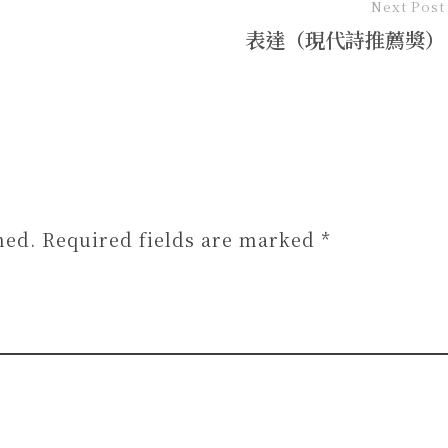
Next Post
表達（現代詩推薦獎）
hed. Required fields are marked *