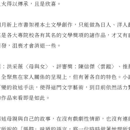
之火得以傳承，且是欣喜。
月新上市書架裡本土文學創作，只能做為日人、洋人
其是各大專院校各有其名的文學獎項的諸作品，才又有
萌發，沮喪才會消退一些。
：洪采薇〈母與女〉、評審獎：陳信傑〈雲蹤〉、推
，全聚焦在家人關係的呈現上，但有著各自的特色。小
百變的敘述手法，使得這門文字藝術，到目前依然活力
的作品來看即是如此。
述母親與自己的故事，在沒有戲劇性情節，也沒有連
威所說的「張腔」味道的語言，將一位時時做著她理所