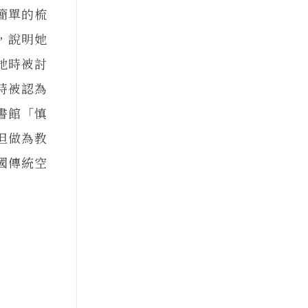
簡單的梳
，說明她
她時被討
時被認為
書館「慎
但做為教
國傳統空