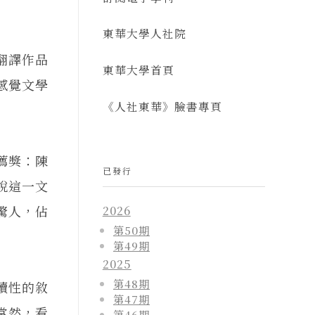
東華大學人社院
翻譯作品
東華大學首頁
感覺文學
《人社東華》臉書專頁
薦獎：陳
已發行
說這一文
驚人，佔
2026
第50期
第49期
2025
第48期
續性的敘
第47期
當然，看
第46期