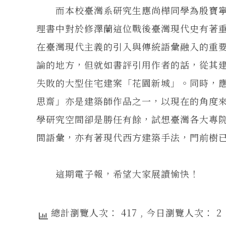
而本校臺灣系研究生應尚樺同學為殷寶寧
理書中對於修澤蘭這位戰後臺灣現代史有著
在臺灣現代主義的引入與傳統語彙融入的重
論的地方，但就如書評引用作者的話，從其
失敗的大型住宅建案「花園新城」。同時，
思齋」亦是建築師作品之一，以現在的角度
學研究空間卻是勝任有餘，試想臺灣各大專
間語彙，亦有著現代西方建築手法，門前樹
這期電子報，希望大家展讀愉快！
總計瀏覽人次： 417
, 今日瀏覽人次： 2