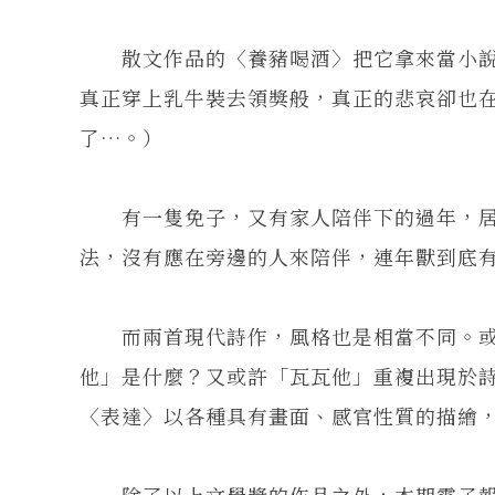
散文作品的〈養豬喝酒〉把它拿來當小說
真正穿上乳牛裝去領獎般，真正的悲哀卻也
了…。）
有一隻免子，又有家人陪伴下的過年，居
法，沒有應在旁邊的人來陪伴，連年獸到底
而兩首現代詩作，風格也是相當不同。或
他」是什麼？又或許「瓦瓦他」重複出現於
〈表達〉以各種具有畫面、感官性質的描繪
除了以上文學獎的作品之外，本期電子報