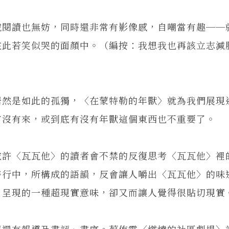
閱讀也無妨，同時還非常有影像感，自嘲當有趣──
在此若笑似哭的面顏中。（編按：我想我也再該立志減
然是如此的孤獨，〈在蒙特勒的年獸〉就為我們展現
有沒有來，或到底有沒有年獸這個東西也不重要了。
許〈瓦瓦他〉的讀者會不禁的反復思考〈瓦瓦他〉裡
詩行中，所構成的語韻，反會讓人嚼出〈瓦瓦他〉的味
，呈現的一種超現實意味，卻又而讓人覺得很貼切現實
還有報導及書評、書序。蔡侑霖〈燃燒的社區劇場〉