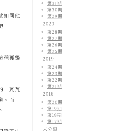
第31期
第30期
就如同他
第29期
2020
肥
第28期
第27期
第26期
第25期
這種孤獨
2019
第24期
第23期
第22期
第21期
的「瓦瓦
2018
道。而
第20期
第19期
。
第18期
第17期
未分類
記錄了山