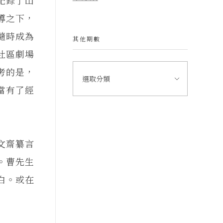
導之下，
隨時成為
其他期數
社區劇場
考的是，
當有了經
文齋纂言
。曹先生
白。或在