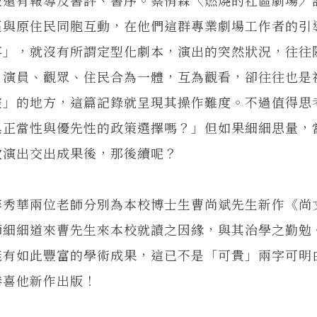
區與原住民同胞互動，在他們這群專業劇場工作者的引
事」，就沒有所謂定型化劇本，演出的突然狀況，往往
；演員、觀眾、住民合為一體，互為觀看，卻往往也是
控」的地方，這篇記錄就呈現其操作難度。不過值得思
具正當性與優先性的政策選擇嗎？」但如果細細思量，
次演出交出成果後，那後續呢？
秀華兩位老師分別為本校博士生曹尚斌先生新作《尚
師細細道來曹先生來本校就讀之因緣，與其治學之勤勉
能有如此豐富的學術成果，這已不是「可貴」兩字可明
恭喜他新作出版！