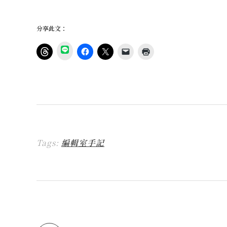
分享此文：
分
享
按
按
按
按
點
到
一
一
一
一
這
L
下
下
下
下
裡
I
即
以
即
即
列
N
可
分
可
可
印
E
分
享
分
以
(
(
享
至
享
電
在
在
到
F
至
子
新
新
T
a
X
郵
視
視
h
c
(
件
窗
窗
r
e
在
傳
中
中
e
b
新
送
開
開
a
o
視
連
啟
啟
Tags:
編輯室手記
d
o
窗
結
)
)
s
k
中
給
(
(
開
朋
在
在
啟
友
新
新
)
(
視
視
在
窗
窗
新
中
中
視
開
開
窗
啟
啟
中
)
)
開
啟
)