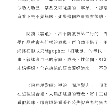
似助人助己，某些又可賺錢的「事業」，卻
直看下去不覺無味，如果這個故事還有後續
閱讀〈雲蹤〉，冷不防就被第二行的「肉
學作品就會有什樣的表現，再自然不過了，用
網路初形成只能gopher「打地鼠」的年
事。敘述者自己的家庭、成長、性傾向，姐
未婚媽媽，全在這樣的語言娓娓道來──不
〈飛翔理髮廳〉裡的一間理髮店、一頂帽
在這種組合裡，人無法逃避的衰老，將中正
看似趣味，卻有隱帶看著外公失智衰老的無