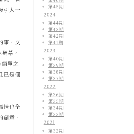
第45期
吸引人一
2024
第44期
第43期
第42期
的事，文
第41期
2023
色螢幕，
第40期
是簡單之
第39期
第38期
且已是個
第37期
2022
第36期
第35期
温情也全
第34期
第33期
的創意，
2021
第32期