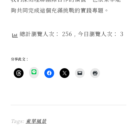
夠共同完成這個充滿挑戰的實踐專題。
總計瀏覽人次： 256
, 今日瀏覽人次： 3
分享此文：
分
享
按
按
按
按
點
到
一
一
一
一
這
L
下
下
下
下
裡
I
即
以
即
即
列
N
可
分
可
可
印
E
分
享
分
以
(
(
享
至
享
電
在
在
到
F
至
子
新
新
T
a
X
郵
視
視
h
c
(
件
窗
窗
r
e
在
傳
中
中
Tags:
東華風景
e
b
新
送
開
開
a
o
視
連
啟
啟
d
o
窗
結
)
)
s
k
中
給