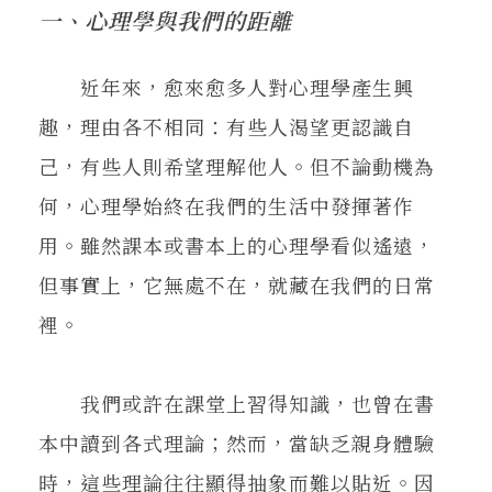
在地實踐
一、心理學與我們的距離
近年來，愈來愈多人對心理學產生興
關鍵詞
趣，理由各不相同：有些人渴望更認識自
己，有些人則希望理解他人。但不論動機為
書評書介
何，心理學始終在我們的生活中發揮著作
用。雖然課本或書本上的心理學看似遙遠，
東華風景
但事實上，它無處不在，就藏在我們的日常
裡。
我們或許在課堂上習得知識，也曾在書
本中讀到各式理論；然而，當缺乏親身體驗
時，這些理論往往顯得抽象而難以貼近。因