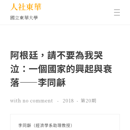
人社東華
國立東華大學
人物訪談/側寫
阿根廷，請不要為我哭
藝文空間
泣：一個國家的興起與衰
落——李同龢
文化沙龍
with
no comment
2018
第20期
全球視野
李同龢（經濟學系助理教授）