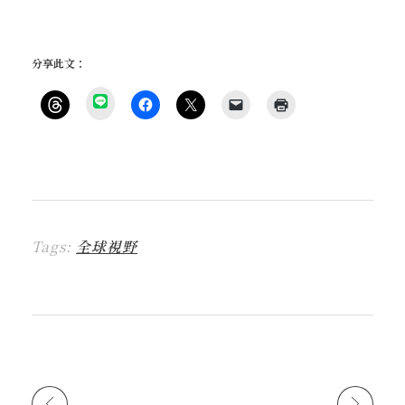
分享此文：
分
享
按
按
按
按
點
到
一
一
一
一
這
L
下
下
下
下
裡
I
即
以
即
即
列
N
可
分
可
可
印
E
分
享
分
以
(
(
享
至
享
電
在
在
到
F
至
子
新
新
T
a
X
郵
視
視
h
c
(
件
窗
窗
r
e
在
傳
中
中
Tags:
全球視野
e
b
新
送
開
開
a
o
視
連
啟
啟
d
o
窗
結
)
)
s
k
中
給
(
(
開
朋
在
在
啟
友
新
新
)
(
視
視
在
窗
窗
新
中
中
視
開
開
窗
啟
啟
中
)
)
開
啟