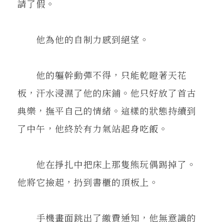
請了假。
他為他的自制力感到絕望。
他的軀幹動彈不得，只能乾瞪著天花
板，汗水浸濕了他的床鋪。他只好放了首古
典樂，撫平自己的情緒。這樣的狀態持續到
了中午，他終於有力氣站起身吃飯。
他在掙扎中把床上那隻熊玩偶踢掉了。
他將它撿起，扔到書櫃的頂板上。
手機畫面跳出了繳費通知，他無意識的