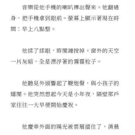
在地實踐
音樂從他手機的喇叭傳出聲來。他翻過
身，把手機拿到眼前。螢幕上顯示著現在時
關鍵詞
間：早上八點整。
他揉了揉眼，將鬧鐘按掉。窗外的天空
書評書介
一片灰暗，全是漂浮著的霧霾粒子。
東華風景
他聽見外頭響起了鞭炮聲，與小孩子的
嬉鬧。他突然想起今天是小年夜，隔壁那戶
家往往一大早便開始慶祝。
他慶幸外面的陽光被雲層擋住了，清晨