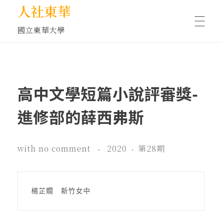
人社東華
國立東華大學
人物訪談/側寫
高中文學短篇小說評審獎-
藝文空間
進修部的薛西弗斯
文化沙龍
with
no comment
2020
第28期
全球視野
楊芷嫺　新竹女中