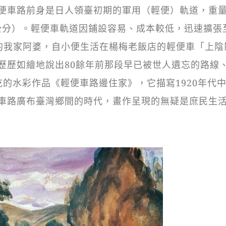
便車路前身是日人領臺初期的軍用（輕便）軌道，重量
3公分）。輕便車軌道因鋪設容易、成本較低，迅速擴張
出生的我家阿婆，自小便生活在楊梅老飯店的輕便車「上陰
歷歷如繪地說出80餘年前那段早已被世人遺忘的路線
的水彩作品《輕便車路邊住家》，它描寫1920年代
車路廣布臺灣鄉間的時代，畫作呈現的無疑是庶民生