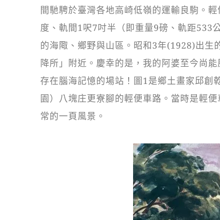
間馳騁於臺灣各地高崎低嶺的運輸良駒。輕
度、軌間1呎7吋半（即重量9磅、軌距53
的海陬、鄉野與山區。昭和3年(1928)
降所」附近。慶幸的是，我的阿婆至今尚能
存在腦海記憶的場站！圖1是鄉土畫家邱創乾
園）八塊庄更寮腳的輕便車路。當時是輕便
常的一頁風景。