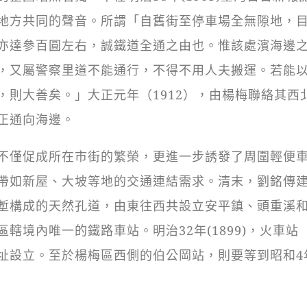
地方共同的聲音。所謂「自舊街至停車場全無隙地，
亦達參百圓左右，誠鐵道全通之由也。惟該處濱海邊
，又屬警察里道不能通行，不得不用人夫搬運。若能
，則大善矣。」大正元年（1912），由楊梅聯絡其西
正通向海邊。
僅促成所在市街的繁榮，更進一步誘發了周圍輕便
帶如新屋、大坡等地的交通連結需求。清末，劉銘傳
塹構成的天然孔道，由東往西共設立安平鎮、頭重溪
轄境內唯一的鐵路車站。明治32年(1899)，火車站
址設立。至於楊梅區西側的伯公岡站，則要等到昭和4