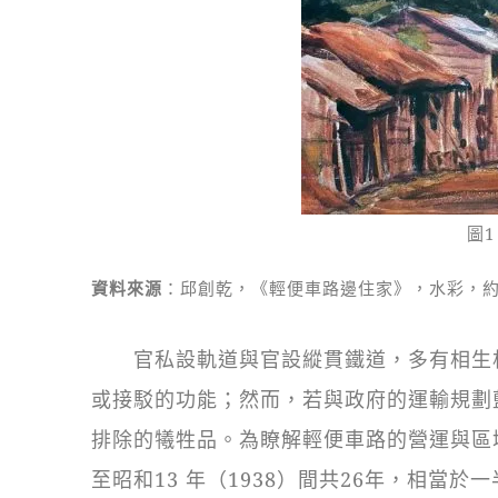
圖
資料來源
：邱創乾，《輕便車路邊住家》，水彩，約19
官私設軌道與官設縱貫鐵道，多有相生相
或接駁的功能；然而，若與政府的運輸規劃
排除的犧牲品。為瞭解輕便車路的營運與區
至昭和13 年（1938）間共26年，相