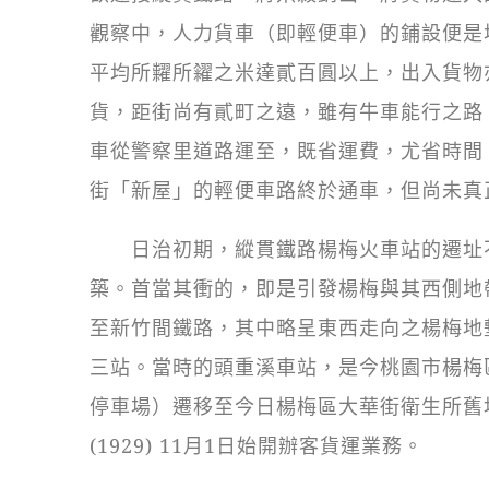
觀察中，人力貨車（即輕便車）的鋪設便是
平均所糶所糴之米達貳百圓以上，出入貨物
貨，距街尚有貳町之遠，雖有牛車能行之路
車從警察里道路運至，既省運費，尤省時間
街「新屋」的輕便車路終於通車，但尚未真
日治初期，縱貫鐵路楊梅火車站的遷址不
築。首當其衝的，即是引發楊梅與其西側地
至新竹間鐵路，其中略呈東西走向之楊梅地
三站。當時的頭重溪車站，是今桃園市楊梅區
停車場）遷移至今日楊梅區大華街衛生所舊
(1929) 11月1日始開辦客貨運業務。