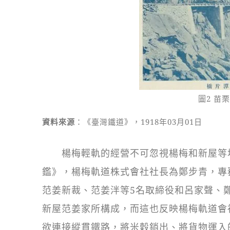
圖2 苗
資料來源
：《臺灣鐵道》，1918年03月01日
楊梅輕軌的經營不可忽視楊梅和新屋等地方
鑑》，楊梅軌道株式會社社長為鄭步青，專
范姜新裁、范姜泮等5名取締役和呂家聲、
新屋范姜家所構成，而這也反映楊梅軌道會
欲連接縱貫鐵路，將米穀銷出、將貨物運入的