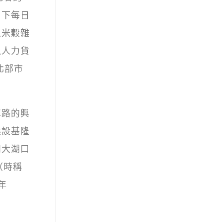
目下每日
之米穀雜
以人力貨
北部市
車路的興
建設基隆
和大湖口
（時稱
年