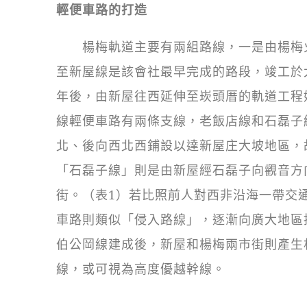
輕便車路的打造
楊梅軌道主要有兩組路線，一是由楊梅火
至新屋線是該會社最早完成的路段，竣工於
年後，由新屋往西延伸至崁頭厝的軌道工程
線輕便車路有兩條支線，老飯店線和石磊子線
北、後向西北西鋪設以達新屋庄大坡地區，
「石磊子線」則是由新屋經石磊子向觀音方
街。（表1）若比照前人對西非沿海一帶交
車路則類似「侵入路線」，逐漸向廣大地區
伯公岡線建成後，新屋和楊梅兩市街則產生
線，或可視為高度優越幹線。