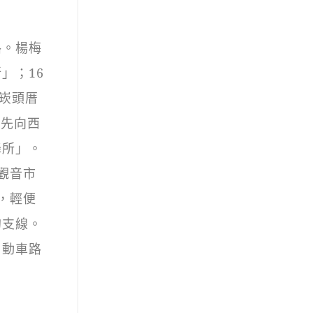
路。楊梅
」；16
崁頭厝
，先向西
降所」。
觀音市
，輕便
的支線。
自動車路