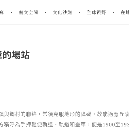
寫
藝文空間
文化沙龍
全球視野
在
憶的場站
與鄉村的聯絡，常須克服地形的障礙，故能適應丘
稱呼為手押輕便軌道、軌道和臺車，便是1900至193