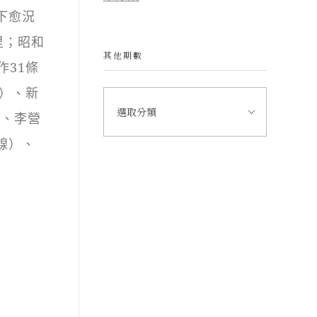
下愈況
公里；昭和
其他期數
作31條
）、新
）、李營
線）、