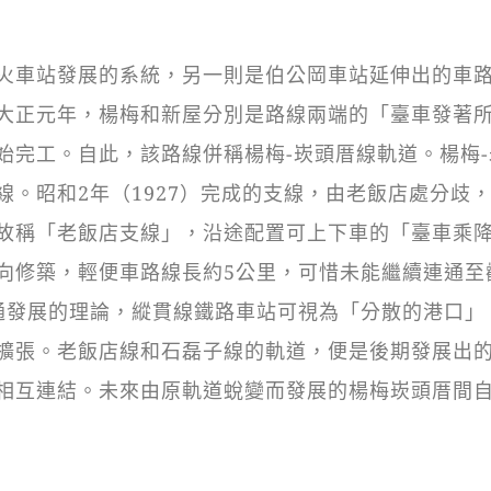
車站發展的系統，另一則是伯公岡車站延伸出的車
大正元年，楊梅和新屋分別是路線兩端的「臺車發著所
始完工。自此，該路線併稱楊梅-崁頭厝線軌道。楊梅-
。昭和2年（1927）完成的支線，由老飯店處分歧
故稱「老飯店支線」，沿途配置可上下車的「臺車乘
向修築，輕便車路線長約5公里，可惜未能繼續連通至
通發展的理論，縱貫線鐵路車站可視為「分散的港口」
擴張。老飯店線和石磊子線的軌道，便是後期發展出
相互連結。未來由原軌道蛻變而發展的楊梅崁頭厝間