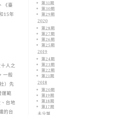
第31期
、《臺
第30期
第29期
15年
2020
第28期
第27期
第26期
第25期
2019
第24期
第23期
數十人之
第22期
，一般
第21期
2018
社）先
第20期
營運範
第19期
第18期
陵、台地
第17期
鐵的台
未分類