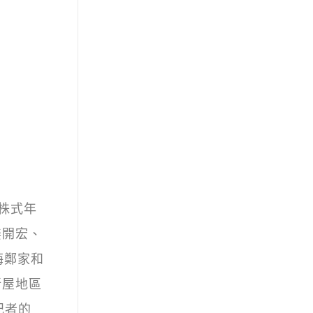
株式年
姜開宏、
梅鄭家和
新屋地區
記者的