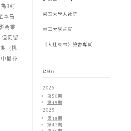
為9封
東華大學人社院
至本島
影窩乘
東華大學首頁
、但仍留
《人社東華》臉書專頁
中期（桃
活中最尋
已發行
2026
第50期
第49期
2025
第48期
第47期
第46期