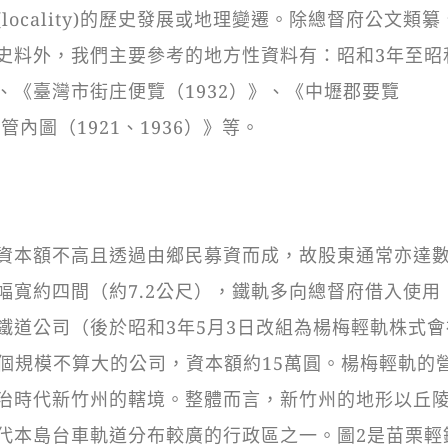
ocality)的歷史發展或地理變遷。除總督府公文類纂
史料外，我們主要參考的地方性資料有：昭和3年至昭和
《臺灣市街庄便覽（1932）》、《中壢郡要覽
內圖（1921、1936）》等。
本額不高且透過由鄉民募資而成，故股東通常亦達
幅寬約四間（約7.2公尺），鐵軌多向總督府借入使用
鐵道公司（後於昭和3年5月3日改組為楊梅輕軌株式會
一個規模不算大的公司，資本額約15萬圓。楊梅輕軌的
治時代新竹州的轄境。整體而言，新竹州的地形以丘
代本島台車軌道分布較廣的行政區之一。圖2是苗栗輕