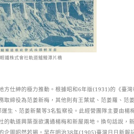
栗輕鐵株式會社軌道鱸鰻潭片橋
仕紳的極力推動。根據昭和6年版(1931)的《臺灣
務取締役為范姜新梅，其他則有王葉斌、范姜羅、范
鄭運生、范姜新鰲等3名監察役。此經營團隊主要由楊
社的軌道興築亟欲溝通楊梅和新屋兩地。換句話說，
企圖昭然若揭。早在明治38年(1905)臺灣日日新報