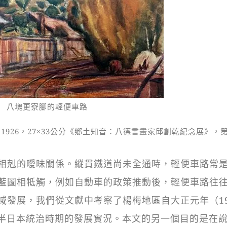
1 八塊更寮腳的輕便車路
26，27×33公分
《鄉土知音：八德書畫家邱創乾
紀念展》，第
剋的曖昧關係。縱貫鐵道尚未全通時，輕便車路常
藍圖相牴觸，例如自動車的政策推動後，輕便車路往
域發展，我們從文獻中考察了楊梅地區自大正元年（19
當於一半日本統治時期的發展實況。本文的另一個目的是在