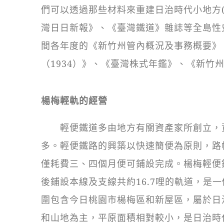
們可以透過那些材料來重建日治時代小地方(l
灣日日新報》、《臺灣鐵道》雜誌等全島性
間各年度的《新竹州管內概況及事務概要》、
（1934）》、《臺灣株式年鑑》、《新竹州管
楊梅輕軌的經營
輕便鐵道多由地方有關資產家所創立，資
多。輕便鐵路的興築以快速簡便為原則，路
僅耗費三、四個月便可鋪設完成。楊梅輕便
後鋪設本線及支線共約16.7哩的軌道，是
圍包含今日桃園市楊梅區和新屋區，屬於日
和山地為主，平原面積相對較小，是日治時