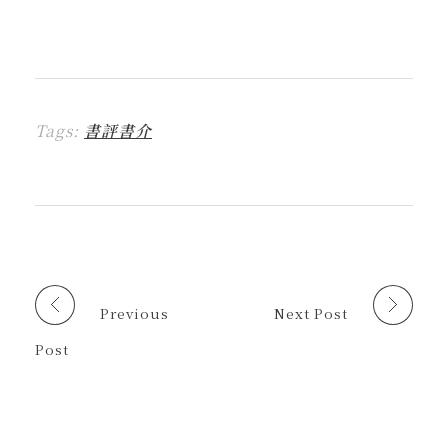
一
一
一
一
這
L
下
下
下
下
裡
I
即
以
即
即
列
N
可
分
可
可
印
E
分
享
分
以
(
(
享
至
享
電
在
在
到
F
至
子
新
新
T
a
X
郵
視
視
h
c
(
件
窗
窗
r
e
在
傳
中
中
Tags:
書評書介
e
b
新
送
開
開
a
o
視
連
啟
啟
d
o
窗
結
)
)
s
k
中
給
(
(
開
朋
在
在
啟
友
新
新
)
(
視
視
在
窗
窗
新
中
中
視
開
開
窗
啟
啟
中
)
)
開
啟
Previous
Next Post
)
Post