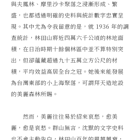
與夫鳳林、摩里沙卡聚落之浸漸形成、繁
盛，也都透過明確的史料與統計數字忠實呈
現。其中尤為令我留意的是，就 1936 年的調
查統計，林田山將近四萬六千公頃的林地面
積，在日治時期十餘個林區中並不算特別突
出，但卻蘊藏超過九十五萬立方公尺的材
積，平均效益高居全台之冠。她後來能發展
為台灣東部的小上海聚落，可謂拜天造地設
的美麗森林所賜。
然而，美麗往往易於招來哀愁，愈美
麗，愈是哀愁。群山無言，沈默的文字史料
也不會主動告白，林田山百年的風華興衰，