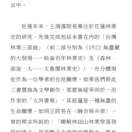
言中。
近幾年來，王鴻濬院長專注於花蓮林業
史的研究，先後完成包括本書在內的「台灣
林業三部曲」（前二部分別為《1922 無盡藏
的大發現──哈崙百年林業史》及《森林．
部落．人──太魯閣林業史》），充分體現
他作為一位學者的在地關懷。如果我們將此
三書置換為文學創作，那麼無疑等同於一流
作家的「大河書寫」，其底蘊是一種無盡的
生命關懷。如同王院長在〈融合與共榮〉一
章的楔言所說的：「瞭解林田山林業聚落發
展的過去，是策勵未來發展的原動力。唯有