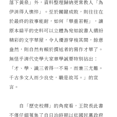
落下黃泉」外，資料整理歸納更常教人「為
伊消得人憔悴」。至於關鍵成敗，則往往在
於最終的敘事能耐，如何「舉重若輕」，讓
原本扁平的史料可以立體為宛如說書人繽紛
精彩的文字華屋，令人優游穿梭其間，餘意
盎然，則自然有賴於撰述者的寫作才華了。
無怪乎清代史學大家章學誠要特別拈出：
「才、學、識三者得一不易，而兼三尤難。
千古多文人而少良史，職是故耳。」的宣
言。
自「歷史校釋」的角度看，王院長此書
不僅仔細蒐集了自日治時期以迄國民黨政府