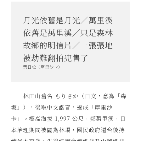
在地實踐
月光依舊是月光／萬里溪
關鍵詞
依舊是萬里溪／只是森林
故鄉的明信片／一張張地
書評書介
被劫難翻拍兜售了
葉日松〈摩里沙卡〉
東華風景
林田山舊名 もりさか（日文，意為「森
坂」），後取中文諧音，遂成「摩里沙
卡」。標高海拔 1,997 公尺，鄰萬里溪，日
本治理期間被闢為林場，國民政府遷台後持
續伐木事業，先後經歷台灣紙業及中興紙業