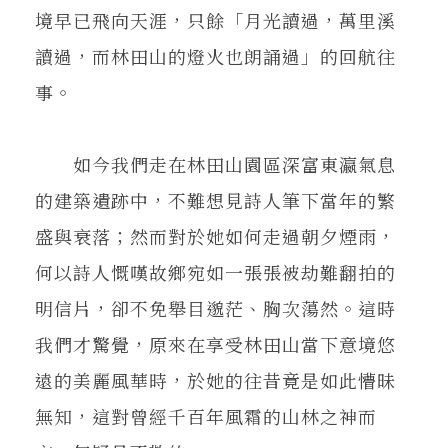
境早已飛向天涯，只餘「月光讀過，萬里溪
讀過，而林田山的燈火也朗誦過」的回航往
事。
如今我們走在林田山園區深富東瀛氣息
的建築遺跡中，不難想見詩人筆下當年的繁
盛與衰落；然而對於她如何走過朝夕煙雨，
何以詩人慨嘆故鄉宛如一張張被劫難翻拍的
明信片，卻不免舉目邈茫、胸次蕩然。這時
我們才驚覺，原來在享受林田山當下意境悠
遠的美麗風華時，於她的往昔竟是如此懵昧
無知，這對曾經千百年風霜的山林之神而