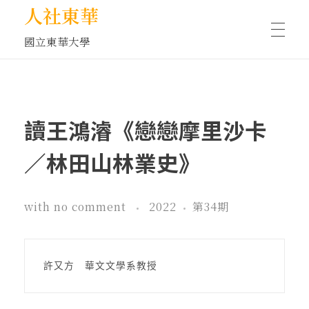
人社東華
國立東華大學
人物訪談/側寫
讀王鴻濬《戀戀摩里沙卡
藝文空間
／林田山林業史》
文化沙龍
with
no comment
2022
第34期
全球視野
許又方　華文文學系教授