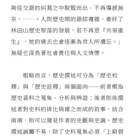
夠從交錯的糾葛之中脫殻而出、不再傷感無
奈，……。人際歷史間的錯綜複雜，牽絆了
林田山歷史聚落的發展，若不再思『共榮重
生』，她的過去也會逐漸為世人所遺忘。」
無疑也深負著社會責任與人文情懷。
粗略而言，歷史撰述可分為「歷史校
釋」與「歷史詮釋」兩個面向──前者概指
歷史資料之蒐集、分析與辨證；後者則係撰
述者對史料的排比與據之而成的敘事，結合
兩端，則可以窺見作者的史觀與史識。歷史
撰述誠屬不易，除了史料蒐集必須「上窮碧