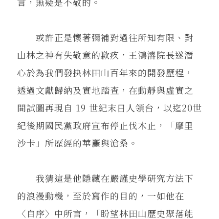
言，無疑是不敬的。
或許正是懷著彌補對過往所知有限、對
山林之神有失敬意的歉疚，王鴻濬院長遂潛
心於為我們發抉林田山百年來的開發歷程，
透過文獻歸納及實地踏查，在動靜與虛實之
間試圖再現自 19 世紀末日人領台，以迄20世
紀後期國民黨政府宣布停止伐木止，「摩里
沙卡」所歷經的華麗與滄桑。
我猜這是他隱藏在嚴謹史學研究方法下
的浪漫動機，至於寫作的目的，一如他在
〈自序〉中所言，「盼望林田山歷史聚落能