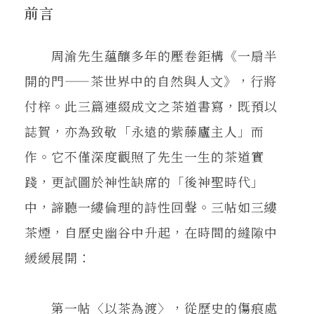
在地實踐
前言
周渝先生蘊釀多年的壓卷鉅構《一扇半
關鍵詞
開的門——茶世界中的自然與人文》，行將
付梓。此三篇連綴成文之茶道書寫，既預以
書評書介
誌賀，亦為致敬「永遠的紫藤廬主人」而
作。它不僅深度觀照了先生一生的茶道實
東華風景
踐，更試圖於神性缺席的「後神聖時代」
中，諦聽一縷倫理的詩性回聲。三帖如三縷
茶煙，自歷史幽谷中升起，在時間的縫隙中
緩緩展開：
第一帖〈以茶為渡〉，從歷史的傷痕處