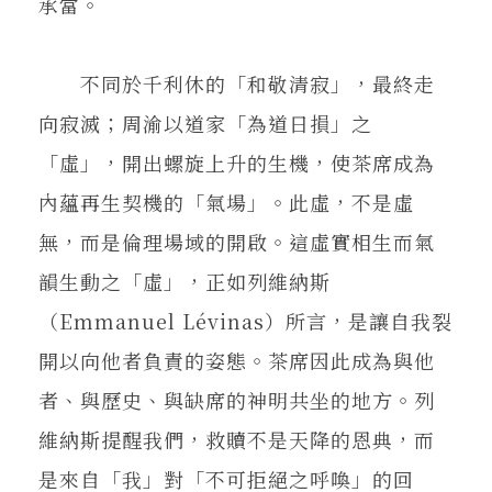
承當。
不同於千利休的「和敬清寂」，最終走
向寂滅；周渝以道家「為道日損」之
「虛」，開出螺旋上升的生機，使茶席成為
內蘊再生契機的「氣場」。此虛，不是虛
無，而是倫理場域的開啟。這虛實相生而氣
韻生動之「虛」，正如列維納斯
（Emmanuel Lévinas）所言，是讓自我裂
開以向他者負責的姿態。茶席因此成為與他
者、與歷史、與缺席的神明共坐的地方。列
維納斯提醒我們，救贖不是天降的恩典，而
是來自「我」對「不可拒絕之呼喚」的回