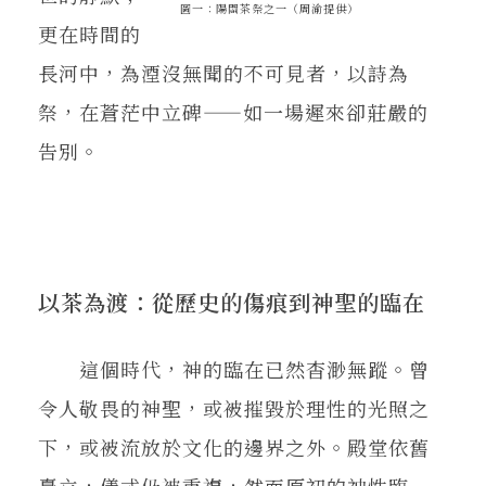
圖一：陽關茶祭之一（周渝提供）
更在時間的
長河中，為湮沒無聞的不可見者，以詩為
祭，在蒼茫中立碑——如一場遲來卻莊嚴的
告別。
以茶為渡：從歷史的傷痕到神聖的臨在
這個時代，神的臨在已然杳渺無蹤。曾
令人敬畏的神聖，或被摧毀於理性的光照之
下，或被流放於文化的邊界之外。殿堂依舊
矗立，儀式仍被重複，然而原初的神性臨