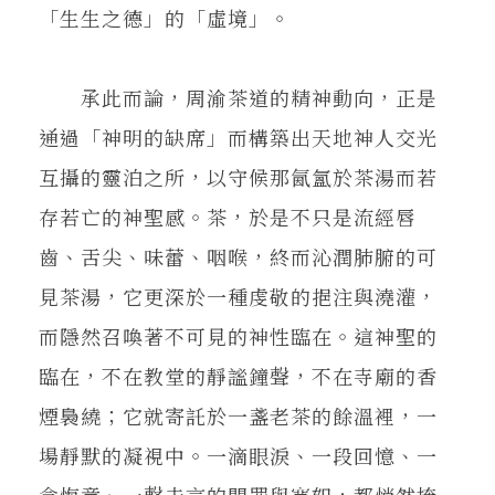
「生生之德」的「虛境」。
承此而論，周渝茶道的精神動向，正是
通過「神明的缺席」而構築出天地神人交光
互攝的靈泊之所，以守候那氤氳於茶湯而若
存若亡的神聖感。茶，於是不只是流經唇
齒、舌尖、味蕾、咽喉，終而沁潤肺腑的可
見茶湯，它更深於一種虔敬的挹注與澆灌，
而隱然召喚著不可見的神性臨在。這神聖的
臨在，不在教堂的靜謐鐘聲，不在寺廟的香
煙裊繞；它就寄託於一盞老茶的餘溫裡，一
場靜默的凝視中。一滴眼淚、一段回憶、一
念悔意、一聲未言的問罪與寬恕，都悄然掩