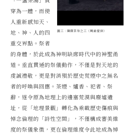
穿為一體，而使
人重新感知天、
圖三：陽關茶祭之三（周渝提供）
地、神、人的四
重交界點。祭者
的身體，於此成為神明缺席時代中的神聖甬
道。垂直貫通的祭儀動作，不僅是對天地的
虔誠禮敬，更是對消殞於歷史荒煙中之無名
者的呼喚與回應。茶煙、爐香、祀者、祭
辭，遂令原為地理上的邊塞荒漠與廢墟遺
址，從「地理景觀」轉化為乘載歷史傷痕與
悼念倫理的「詩性空間」，不僅構成審美維
度的祭儀象徵，更在倫理維度令此地成為悼