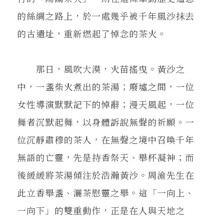
的絲綢之路上，於一處幾乎被千年風沙抹去
的古遺址，重新燃起了悼念的茶火。
那日，風吹大漠，火苗搖曳。黃沙之
中，一盞柴火煮出的茶湯；廢墟之間，一位
女性導演默默記下的悼辭；漫天風起，一位
舞者沉默起舞，以身體訴說無聲的祈願。一
位沉靜肅穆的茶人，在無聲之境中召喚千年
無語的亡靈，先是持香祭天、舉杯凝神；而
後緩緩將茶湯傾注於浩瀚黃沙。周渝先生在
此立香舉盞、灑茶慰靈之舉。這「一向上、
一向下」的雙重動作，正是在人與天地之