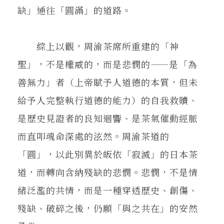
缺」通往「圓滿」的道路。
綜上以觀，周渝茶席所重建的「神
聖」，不是權威的，而是悲憫的——是「為
善無力」者（上帝賦予人道德的本質，但未
給予人完整執行道德的能力）的自我救贖、
是歷史見證者的良知迴響、是茶氣催動經脈
而直叩魂命深處的泫然。周渝茶道的
「圓」，以此別異於皈依「寂滅」的日本茶
道，而轉向含納殘缺的悲憫。悲憫，不是情
緒泛濫的共情，而是一種穿透歷史、創傷、
殘缺、破碎之後，仍願「與之共在」的安然