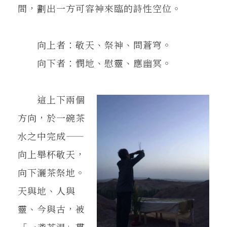
間，劃出一方可容神來臨的詩性空位。
向上者：敬天、祭神、問蒼穹。
向下者：憫地、慰靈、應幽冥。
這上下兩個
方向，於一碗茶
水之中完成——
向上舉杯敬天，
向下灑茶祭地。
天與地、人與
靈、今與古，被
「一盞茶湯」貫