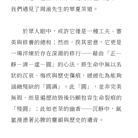
我們遇見了周渝先生的華夏茶道。
於眾人眼中，或許它僅是一種工夫、審
美與修養的總和；然而，揆其密意，它更是
一場淬煉於存在深淵的修行——藉由「正—
靜—清—虛—圓」的心法，將生命中無以名
狀的沉哀、悔疚與歷史傷痕，緩緩化為能夠
涵融殘缺的「圓滿」。此「圓」，並非完美
無瑕，而是遍歷劫毀後仍願包容生命裂痕的
「殘圓」；此如老茶的幽香——沉靜中，氤
氳漫漶著沁脾的靈韻與歷史的遺音。