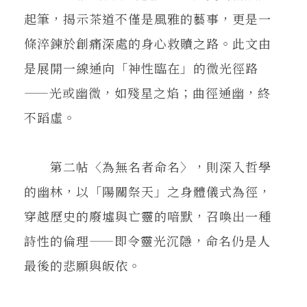
起筆，揭示茶道不僅是風雅的藝事，更是一
條淬鍊於創痛深處的身心救贖之路。此文由
是展開一線通向「神性臨在」的微光徑路
——光或幽微，如殘星之焰；曲徑通幽，終
不蹈虛。
第二帖〈為無名者命名〉，則深入哲學
的幽林，以「陽關祭天」之身體儀式為徑，
穿越歷史的廢墟與亡靈的喑默，召喚出一種
詩性的倫理——即令靈光沉隱，命名仍是人
最後的悲願與皈依。