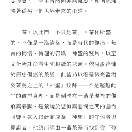
映著從另一個世界走來的甬道。
茶，以此而「不只是茶」。茶杯所盛
的，不僅是一泓清茗，而是時代的傷痕、無
言的悔悟、倫理的召喚、神聖的殘片，以至
文化所託命者生死相續的悲願。依周渝淬煉
於歷史傷痕的茶道，此皆乃以澄瑩微光盈溢
於茶湯之上的「神聖」紋跡——不是超越此
生的彼岸真理，而是倒映在一盞茶湯裡的傷
痕與靜默、是縈繞於愆悔與悲憫之間的幽微
回響。茶人以此而成為「神聖」的守候者與
見證者，他終而經由一盞茶湯而找到從「殘