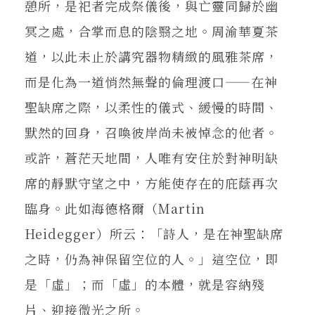
憩所，是祀者完成祭儀後，與亡靈同歸於幽
冥之處，合掌而息的陰翳之地。周渝華夏茶
道，以此未止於講究器物精緻的風雅茶席，
而是化為一道悄然無聲的倫理渡口——在神
聖缺席之際，以柔性的儀式、緩慢的時間、
默然的回身，召喚彼岸尚未被悼念的他者。
或許，蒼茫天地間，人唯有安住於對神明缺
席的靜默守望之中，方能使存在的庇蔭再次
臨身。此如海德格爾（Martin
Heidegger）所云：「詩人，是在神聖缺席
之時，仍為神保留空位的人。」這空位，即
是「虛」；而「虛」的本體，就是容納殘
片、迎接微光之所。