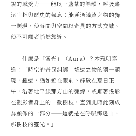
銳的感受力——能以一盞茶的餘韻，呼吸遙
遠山林與歷史的氣息；能通過遙遠之物的獨
一顯現，使時間與空間以奇異的方式交織、
使不可觸者悄然靠近。
什麼是「靈光」（Aura）？本雅明寫
道：「時空的奇異糾纏，遙遠之物的獨一顯
現，雖遠，猶如近在眼前。靜歇在夏日正
午，沿著地平線那方山的弧線，或順著投影
在觀影者身上的一截樹枝，直到此時此刻成
為顯像的一部分——這就是在呼吸那遠山、
那樹枝的靈光。」