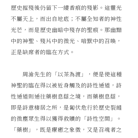
歷史摧殘後仍留下一縷香痕的殘影。這靈光
不屬天上，而出自地底；不屬全知者的神性
光芒，而是歷史幽暗中殘存的聖痕。那幽黯
中的神聖、殘片中的微光、喑默中的召喚，
正是缺席者的臨在方式。
周渝先生的「以茶為渡」，便是使這種
神聖的臨在得以被近身觸及的詩性通道，詩
性通道則通往藥樹息蔭之境，而藥樹息蔭，
即是詩意棲居之所，是匐伏危行於歷史裂縫
的微塵眾生得以獲得救贖的「詩性空間」。
「藥樹」，既是療癒之象徵，又是召魂者之