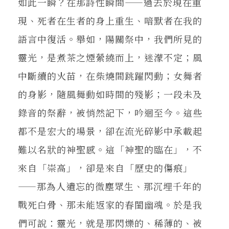
如此一瞬？在那詩性瞬間——過去於現在重
現、死者在生者的身上重生、喑默者在我的
語言中復活。舉如，陽關祭中，我們所見的
靈光，是煮茶之煙縈繞而上，迷濛不定；風
中斷續的火苗，在柴燒間跳躍閃動；女舞者
的身影，隨風舞動如時間的殘影；一段未及
錄音的祭辭，被悄然記下，吟迴至今。這些
都不是宏大的場景，卻在流光碎影中承載起
難以名狀的神聖感。這「神聖的臨在」，不
來自「崇高」，卻是來自「歷史的傷痕」
——那為人遺忘的微塵眾生、那沉埋千年的
戰死白骨、那未能返家的春閨幽魂。於是我
們可說：靈光，就是那閃爍的、稀薄的、被