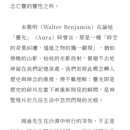
念亡靈的靈性之所。
本雅明（Walter Benjamin）在論述
「靈光」（Aura）時曾言，那是一種「時空
的奇異糾纏，遙遠之物的獨一顯現」，猶如
傍晚的山影、枯枝的光影投射，縈迴不去地
停留在我們記憶深處。我們若將此概念轉入
歷史與悼念的維度，便不難理解：靈光即是
歷史的碎片在當下被重新照見的瞬間，是神
聖殘片於凡俗生活中忽然閃現的光痕。
周渝先生在沙漠中所行的茶祭，不正是