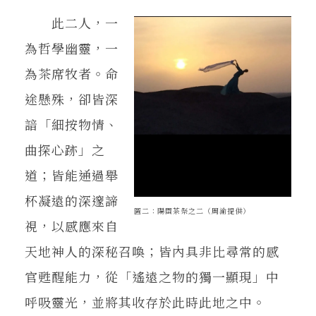
此二人，一
為哲學幽靈，一
為茶席牧者。命
途懸殊，卻皆深
諳「細按物情、
曲探心跡」之
道；皆能通過舉
杯凝遠的深邃諦
圖二：陽關茶祭之二（周渝提供）
視，以感應來自
天地神人的深秘召喚；皆內具非比尋常的感
官甦醒能力，從「遙遠之物的獨一顯現」中
呼吸靈光，並將其收存於此時此地之中。