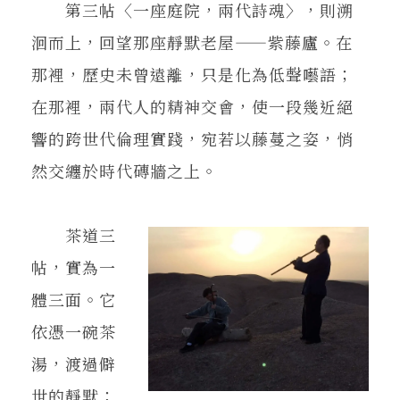
第三帖〈一座庭院，兩代詩魂〉，則溯
洄而上，回望那座靜默老屋——紫藤廬。在
那裡，歷史未曾遠離，只是化為低聲囈語；
在那裡，兩代人的精神交會，使一段幾近絕
響的跨世代倫理實踐，宛若以藤蔓之姿，悄
然交纏於時代磚牆之上。
茶道三
帖，實為一
體三面。它
依憑一碗茶
湯，渡過僻
世的靜默；