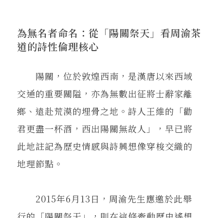
為無名者命名：從「陽關祭天」看周渝茶
道的詩性倫理核心
陽關，位於敦煌西南，是漢唐以來西域
交通的重要關隘，亦為無數出征將士辭家離
鄉、遠赴荒漠的埋骨之地。詩人王維的「勸
君更盡一杯酒，西出陽關無故人」，早已將
此地註記為歷史情感與詩興想像穿梭交織的
地理節點。
2015年6月13日，周渝先生應邀於此舉
行的「陽關祭天」，則在這條牽動歷史遙想