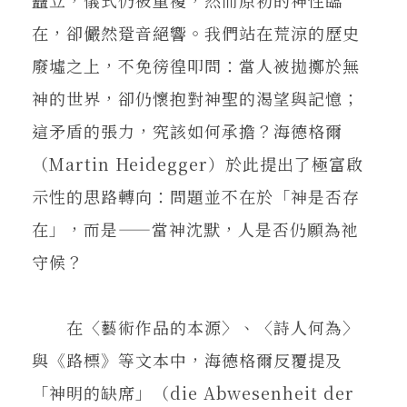
在，卻儼然跫音絕響。我們站在荒涼的歷史
廢墟之上，不免徬徨叩問：當人被拋擲於無
神的世界，卻仍懷抱對神聖的渴望與記憶；
這矛盾的張力，究該如何承擔？海德格爾
（Martin Heidegger）於此提出了極富啟
示性的思路轉向：問題並不在於「神是否存
在」，而是——當神沈默，人是否仍願為祂
守候？
在〈藝術作品的本源〉、〈詩人何為〉
與《路標》等文本中，海德格爾反覆提及
「神明的缺席」（die Abwesenheit der