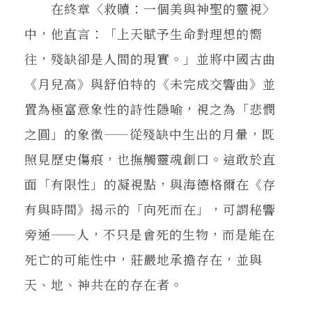
在終章〈救贖：一個美與神聖的靈視〉
中，他直言：「上天賦予生命對理想的嚮
往，殘缺卻是人間的現實。」並將中國古曲
《月兒高》與舒伯特的《未完成交響曲》並
置為極富意象性的詩性隱喻，視之為「悲憫
之圓」的象徵——從殘缺中生出的月暈，既
照見歷史傷痕，也撫觸靈魂創口。這敢於直
面「有限性」的凝視點，與海德格爾在《存
有與時間》揭示的「向死而在」，可謂秘響
旁通——人，不只是會死的生物，而是能在
死亡的可能性中，莊嚴地承擔存在，並與
天、地、神共在的存在者。