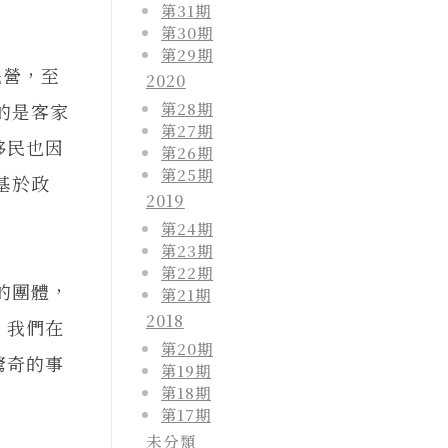
第31期
第30期
第29期
民營，至
2020
第28期
的是客家
第27期
移民也因
第26期
第25期
基於政
2019
第24期
第23期
第22期
的團體，
第21期
2018
，我們在
第20期
驚奇的事
第19期
第18期
第17期
未分類