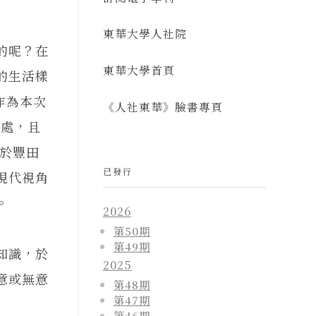
東華大學人社院
的呢？在
東華大學首頁
的生活樣
作為本次
《人社東華》臉書專頁
之處，且
於豐田
已發行
現代視角
。
2026
第50期
第49期
知識，於
2025
意或無意
第48期
第47期
第46期