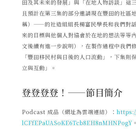
田及其未來的發展」與「在地人物訪談」這
且預計在第三集的部分邀請現在豐田的社區
稱）——的社造組組長楊富民學長和我們對
來的目標與他個人對協會於在地的想法等等內容
文後續有進一步說明），在製作過程中我們
「豐田移民村與日後的人口流動」，下集則
立與互動」。
登登登登！——節目簡介
Podcast 成品（網址為雲端連結）：
https:
lCFfEPaUASoKE6Tcb8EH8nMHNPogY