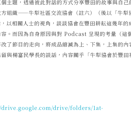
三個主題，透過彼此對話的方式分享豐田的故事與自己
地方組織——牛犁社區交流協會（註六）（後以「牛犁
話，以相關人士的視角，談談協會在豐田耕耘這幾年的
。而因為自身原因與對 Podcast 呈現的考量（這
修改了節目的走向，將成品縮減為上、下集，上集的內
保留與楊富民學長的談話，內容關乎「牛犁協會於豐田
//drive.google.com/drive/folders/1at-
。