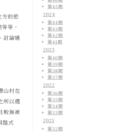
第45期
2024
地方的慾
第44期
間等等，
第43期
第42期
、討論過
第41期
2023
第40期
第39期
第38期
第37期
2022
豐山村在
第36期
第35期
之所以選
第34期
且較無被
第33期
2021
棋盤式
第32期