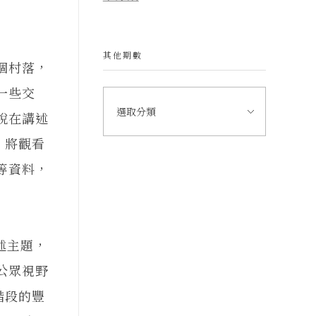
其他期數
個村落，
一些交
說在講述
，將觀看
等資料，
述主題，
公眾視野
階段的豐