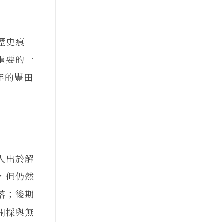
歷史痕
重要的一
年的豐田
人出於解
，但仍然
落；後期
開採與無