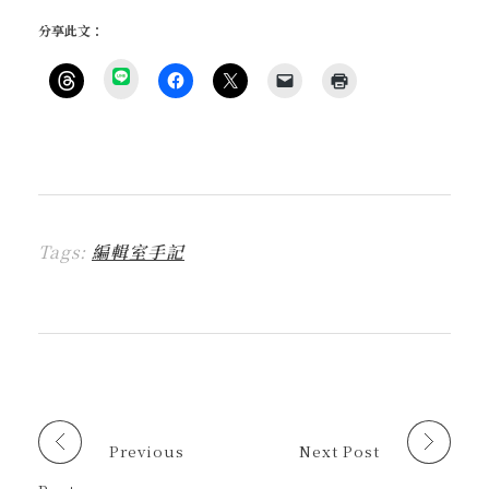
分享此文：
分
享
按
按
按
按
點
到
一
一
一
一
這
L
下
下
下
下
裡
I
即
以
即
即
列
N
可
分
可
可
印
E
分
享
分
以
(
(
享
至
享
電
在
在
到
F
至
子
新
新
T
a
X
郵
視
視
h
c
(
件
窗
窗
r
e
在
傳
中
中
Tags:
編輯室手記
e
b
新
送
開
開
a
o
視
連
啟
啟
d
o
窗
結
)
)
s
k
中
給
(
(
開
朋
在
在
啟
友
新
新
)
(
視
視
在
窗
窗
新
中
中
視
開
開
窗
啟
啟
中
)
)
開
啟
Previous
Next Post
)