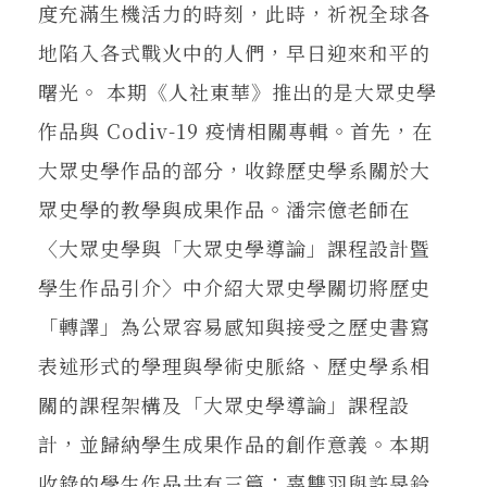
在地實踐
度充滿生機活力的時刻，此時，祈祝全球各
地陷入各式戰火中的人們，早日迎來和平的
曙光。 本期《人社東華》推出的是大眾史學
關鍵詞
作品與 Codiv-19 疫情相關專輯。首先，在
大眾史學作品的部分，收錄歷史學系關於大
書評書介
眾史學的教學與成果作品。潘宗億老師在
〈大眾史學與「大眾史學導論」課程設計暨
東華風景
學生作品引介〉中介紹大眾史學關切將歷史
「轉譯」為公眾容易感知與接受之歷史書寫
表述形式的學理與學術史脈絡、歷史學系相
關的課程架構及「大眾史學導論」課程設
計，並歸納學生成果作品的創作意義。本期
收錄的學生作品共有三篇：辜雙羽與許旻鈴