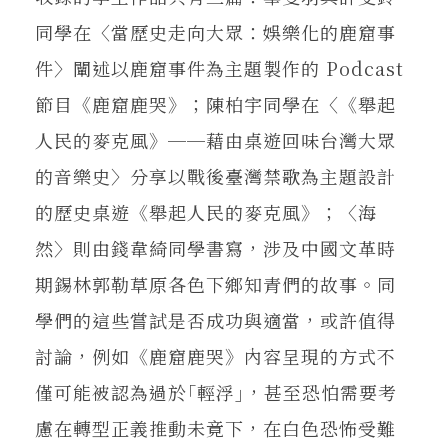
同學在〈當歷史走向大眾：娛樂化的鹿窟事
件〉闡述以鹿窟事件為主題製作的 Podcast
節目《鹿窟鹿哭》；陳柏宇同學在〈《舉起
人民的麥克風》──藉由桌遊回味台灣大眾
的音樂史〉分享以戰後臺灣禁歌為主題設計
的歷史桌遊《舉起人民的麥克風》；〈海
然〉則由錢韋綺同學書寫，涉及中國文革時
期錫林郭勒草原各色下鄉知青們的故事。同
學們的這些嘗試是否成功與適當，或許值得
討論，例如《鹿窟鹿哭》內容呈現的方式不
僅可能被認為過於｢輕浮｣，甚至恐怕需要考
慮在轉型正義推動未竟下，在白色恐怖受難