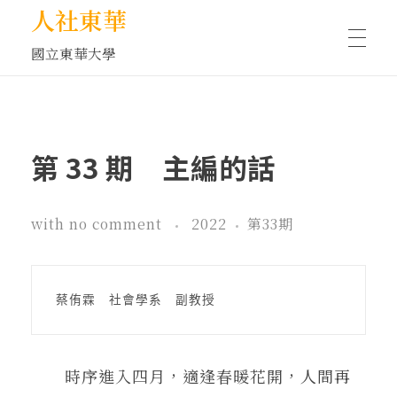
人社東華
國立東華大學
人物訪談/側寫
第 33 期 主編的話
藝文空間
with
no comment
2022
第33期
文化沙龍
蔡侑霖　社會學系　副教授
全球視野
時序進入四月，適逢春暖花開，人間再