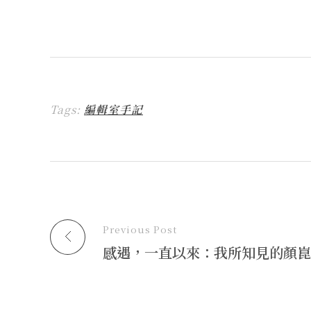
一
一
一
一
這
L
下
下
下
下
裡
I
即
以
即
即
列
N
可
分
可
可
印
E
分
享
分
以
(
(
享
至
享
電
在
在
到
F
至
子
新
新
T
a
X
郵
視
視
h
c
(
件
窗
窗
r
e
在
傳
中
中
e
b
新
送
開
開
a
o
視
連
啟
啟
Tags:
編輯室手記
d
o
窗
結
)
)
s
k
中
給
(
(
開
朋
在
在
啟
友
新
新
)
(
視
視
在
窗
窗
新
中
中
視
開
開
窗
啟
啟
中
)
)
開
啟
)
Previous Post