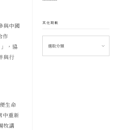
其他期數
生參與中國
合作
）」，協
伴與行
便生命
常中重新
楊牧講