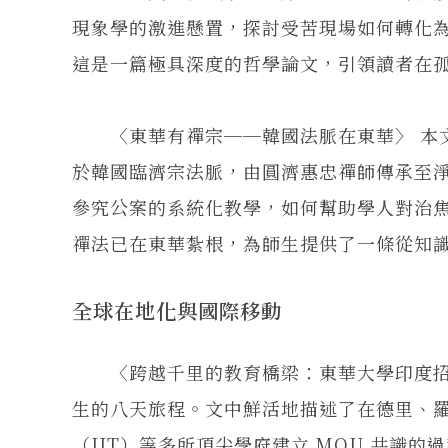
現象學的激進懸置，探討受苦現場如何轉化
這是一篇極具深度的哲學論文，引領讀者在
〈東華有禪宗──韓國法脈在東華〉 本文
於韓國臨濟宗法脈，由圓濟惠忠禪師傳承至
參究公案的系統化教學，如何幫助學人對治
禪法已在東華紮根，為師生提供了一條從知
全球在地化與國際移動
〈跨越千里的教育橋梁：東華大學印度招生
生的八天旅程。文中鮮活地描述了在德里、
（IIT）等多所頂尖學府建立 MOU 共識