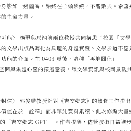
的身影如一縷幽香，始終在心頭縈繞，不曾散去。希望
柔的生命力量。
能〉 楊翠與馬翊航兩位教授共同構思了校園「文學
本的文學出版品轉化為具體的身體實踐。文學步道不應
能的介面。在 0403 震後，這種「再地圖化」
校園空間與集體心靈的深層意義，讓文學資訊與校園景觀
信〉 郭俊麟教授針對《吉安鄉志》的續修工作提出
價值在於「詮釋」而非單純資料累積。此次修編大量運用
性的「吉安鄉志 GPT 」。作者提醒，儘管技術日益進