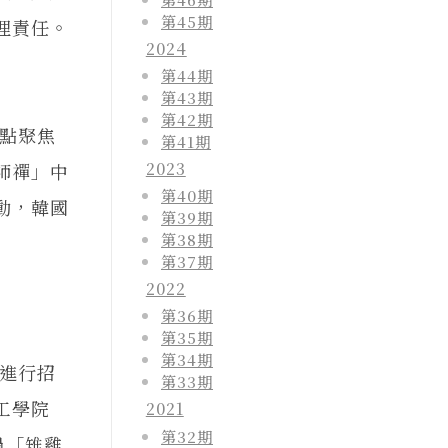
第45期
理責任。
2024
第44期
第43期
第42期
點聚焦
第41期
2023
師禪」中
第40期
動，韓國
第39期
第38期
第37期
2022
第36期
第35期
第34期
進行招
第33期
工學院
2021
第32期
過「雉雞