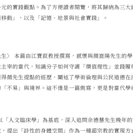
元的實踐觀點。為了方便讀者閱覽，將其歸納為三大
際移動」，以及「記憶、地景與社會實踐」。
〉 本篇由江寶釵教授撰寫，感懷與顏崑陽先生的學
性主宰的當代，知識分子如何守護「價值理性」並踐履
獲得顏先生提點的經歷，闡述了學術倫理與公民道德在
的「不易」與境界。這不僅是一篇側寫，更是對當代學
「人文臨床學」為基底，深入追問余德慧先生晚年的
狀，提出「詩性的身體空間」作為一種超宗教的實現方