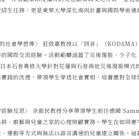
次招生任務，更是東華大學深化南向計畫與國際學術連
社會學想像〉 莊致嘉教授以「回音」（KODAMA
學的國際交流經驗。活動範疇涵蓋了災後復振、少子化
5 年與日本石卷專修大學針對花蓮與石卷兩地災後復振模式
與實踐的洗禮，帶領學生穿透社會實相，培養應對全球
反思〉 余振民教授分享帶領學生前往德國 Samma
農耕、廚藝與兒童之家的心理照顧實務。學生在如同豪
畫、運動等方式與無法以語言溝通的兒童建立關係。這