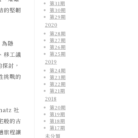
第31期
結的堅韌
第30期
第29期
2020
第28期
第27期
）為隱
第26期
、移工議
第25期
2019
的探討，
第24期
性挑戰的
第23期
第22期
第21期
2018
第20期
tz 社
第19期
宅般的古
第18期
第17期
趟旅程讓
未分類