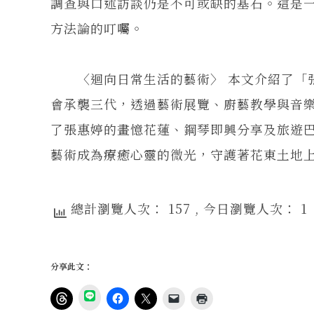
調查與口述訪談仍是不可或缺的基石。這是
方法論的叮囑。
〈迴向日常生活的藝術〉 本文介紹了「張
會承襲三代，透過藝術展覽、廚藝教學與音樂
了張惠婷的畫憶花蓮、鋼琴即興分享及旅遊
藝術成為療癒心靈的微光，守護著花東土地
總計瀏覽人次： 157
, 今日瀏覽人次： 1
分享此文：
分
享
按
按
按
按
點
到