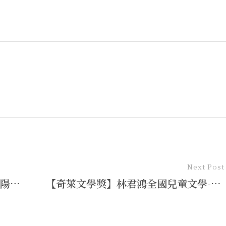
Next Post
感遇，一直以來：我所知見的顏崑陽先生
【奇萊文學獎】林君鴻全國兒童文學-童話組第一名：廚房裡的悄悄話