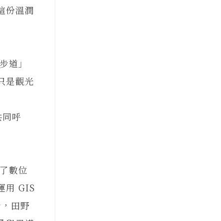
這份溫潤
步道」
只是觀光
共同呼
了數位
 GIS
步，田野