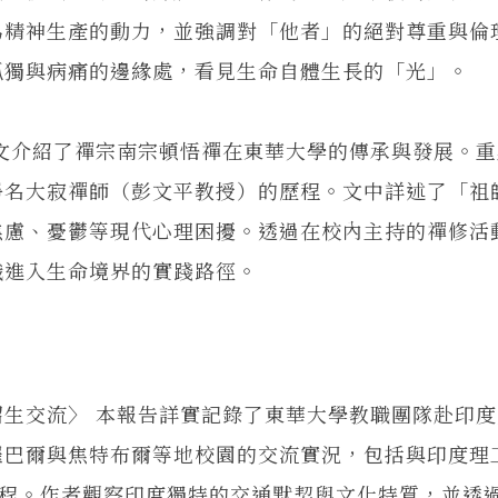
為精神生產的動力，並強調對「他者」的絕對尊重與倫
孤獨與病痛的邊緣處，看見生命自體生長的「光」。
介紹了禪宗南宗頓悟禪在東華大學的傳承與發展。重
淨名大寂禪師（彭文平教授）的歷程。文中詳述了「祖
焦慮、憂鬱等現代心理困擾。透過在校內主持的禪修活
識進入生命境界的實踐路徑。
交流〉 本報告詳實記錄了東華大學教職團隊赴印度
羅巴爾與焦特布爾等地校園的交流實況，包括與印度理
的過程。作者觀察印度獨特的交通默契與文化特質，並透