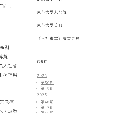
面向：
東華大學人社院
東華大學首頁
《人社東華》臉書專頁
術淵
傳統
已發行
漢人社會
術精神與
2026
第50期
第49期
2025
宗教療
第48期
第47期
式。透過
第46期