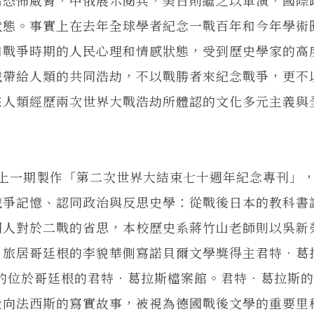
狀態。事實上在去年全球學者紀念一戰百年和今年學術
和戰爭時期的人民心理和情感狀態，受到歷史學家的高
戰帶給人類的共同浩劫，不以戰勝者來紀念戰爭，更不
來人類經歷兩次世界大戰浩劫所體認的文化多元主義與
一期製作「第二次世界大結束七十週年紀念專刊」，
戰爭記憶、認同政治與反思史學：從戰後日本的教科書
國人對於二戰的省思，本校歷史系蔣竹山老師則以吳新
。旅居哥廷根的李貌華側寫諾貝爾文學獎得主君特．葛
甫落成的位於哥廷根的君特．葛拉斯檔案館。君特．葛拉斯
走向法西斯的寫實故事，被視為德國戰後文學的重要里