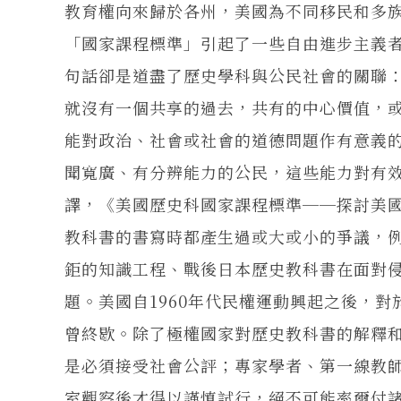
教育權向來歸於各州，美國為不同移民和多
「國家課程標準」引起了一些自由進步主義
句話卻是道盡了歷史學科與公民社會的關聯
就沒有一個共享的過去，共有的中心價值，
能對政治、社會或社會的道德問題作有意義
聞寬廣、有分辨能力的公民，這些能力對有效
譯，《美國歷史科國家課程標準──探討美
教科書的書寫時都產生過或大或小的爭議，
鉅的知識工程、戰後日本歷史教科書在面對
題。美國自1960年代民權運動興起之後，
曾終歇。除了極權國家對歷史教科書的解釋
是必須接受社會公評；專家學者、第一線教
室觀察後才得以謹慎試行，絕不可能率爾付