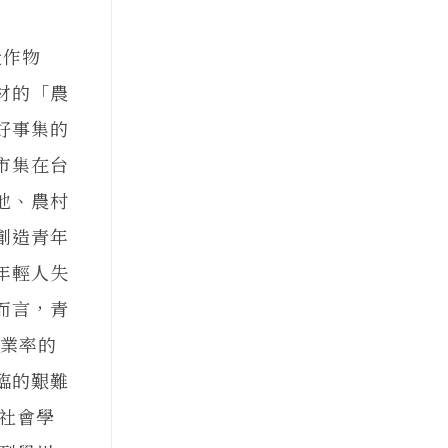
造作物
材的「農
好事集的
市集在台
地、農村
創造青年
年輕人失
而言，青
失業率的
臨的艱難
義社會學