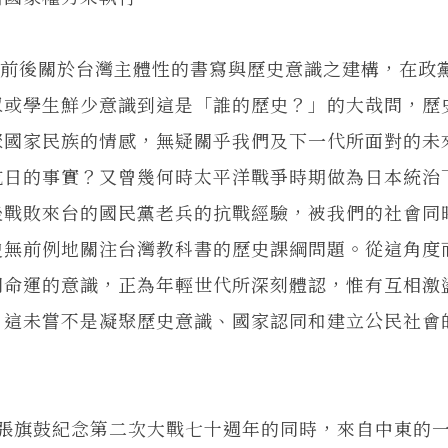
前後關於台灣主體性的書寫與歷史意識之建構，在政
眾或學生鮮少意識到這是「誰的歷史？」的大哉問，歷
聚國家民族的情感，無疑關乎我們及下一代所面對的未
抗日的事實？又曾幾何時太平洋戰爭時期做為日本統治
後戰敗來台的國民黨老兵的抗戰經驗，被我們的社會同
史無前例地關注台灣教科書的歷史課綱問題。從這角度
同命運的意識，正為年輕世代所深刻體認，惟有互相激
，這未嘗不是凝聚歷史意識、國家認同和建立公民社會
旗鼓紀念第二次大戰七十週年的同時，來自中東的一