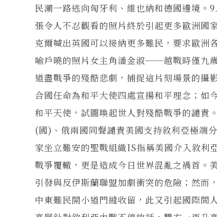
民潮一路逃向匈牙利、維也納和德國邊境。
張令人不忍觀看的照片終於引起更多歐洲國
克爾喊出英國可以接納更多難民，要求歐洲各
喻戶曉的照片女主角潘金淑──越戰時僅九
道盡戰爭的殘酷悲劇，捕捉這片刻場景的攝影
合國任命為和平大使四處宣揚和平理念；如
和平天使，試圖喚起世人對殘酷戰爭的譴責
(國)、俄兩國同聲譴責美國支持敘利亞極端
家坐立難安的聖戰組織IS指稱美國介入敘利
戰爭覆轍，更是造成今日世界混亂之禍首。
引發與反伊斯蘭聯盟加劇衝突的危險；然而
中東難民開小道門縫收留，此又引起國際間
高層針對敘利亞內戰不停放話，雙方一再升