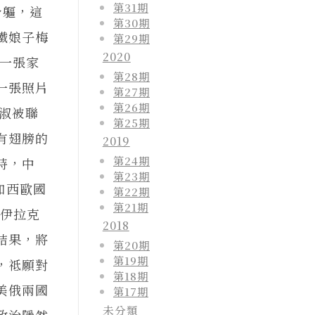
第31期
身軀，這
第30期
鐵娘子梅
第29期
2020
一張家
第28期
一張照片
第27期
第26期
金淑被聯
第25期
有翅膀的
2019
第24期
時，中
第23期
和西歐國
第22期
第21期
動伊拉克
2018
結果，將
第20期
第19期
，祗願對
第18期
美俄兩國
第17期
未分類
政治隱然