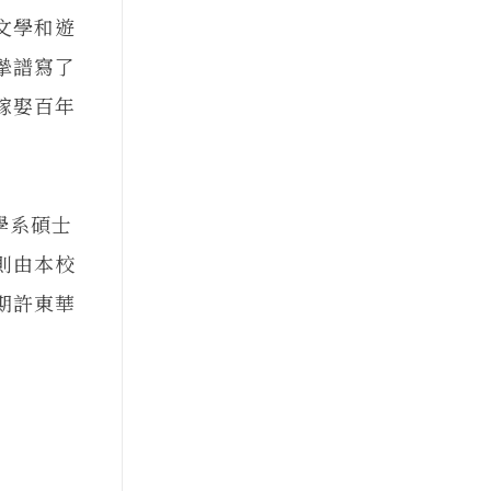
文學和遊
摯譜寫了
嫁娶百年
學系碩士
則由本校
期許東華