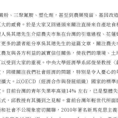
粉、三聚氰胺、塑化劑，甚至到農藥殘留、基因改
巨大的威脅。於是大家又回過頭來關注直接來自產地食
理人吳其璁先生介紹農夫市集在台灣的引進過程、花蓮
有更多的讀者能分享吳其璁先生的這篇文章，關注農夫
立農友與各方利益的誠實信任關係，使我們的環境、土
可以受到大家的重視。中央大學經濟學系邱俊榮教授〈
文，同樣關注我們社會經濟的問題，特別是令人憂心的
擴大。以OECD（經濟合作與發展組織）國家的標準
。目前台灣的青年失業率高達14% 左右，已是整體
模式，邱教授有其獨到之見解。當前台灣年輕世代所面
和社會不公現象密切關聯，2010年著名新馬克思主