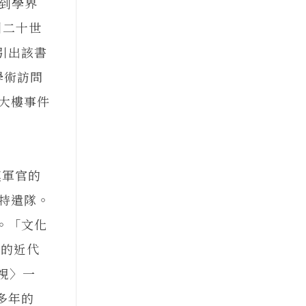
書受到學界
引二十世
引出該書
學術訪問
大樓事件
軍官的
特遣隊。
。「文化
辦的近代
靈視〉一
多年的