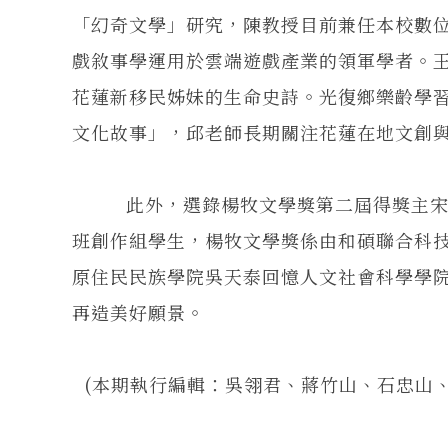
「幻奇文學」研究，陳教授目前兼任本校數
戲敘事學運用於雲端遊戲產業的領軍學者。
花蓮新移民姊妹的生命史詩。光復鄉樂齡學
文化故事」，邱老師長期關注花蓮在地文創
此外，選錄楊牧文學獎第二屆得獎主宋尚
班創作組學生，楊牧文學獎係由和碩聯合科
原住民民族學院吳天泰回憶人文社會科學學
再造美好願景。
(本期執行編輯：吳翎君、蔣竹山、石忠山、