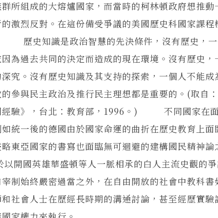
族群所組成的大熔爐國家，而當時的柯林頓政府想推動
者的激烈反對。在這份備受爭議的美國歷史科國家課程
： 歷史知識是政治智慧的先決條件，沒有歷史，一
或因為過去共同的決定而造成的現在環境。沒有歷史，
的深究。沒有歷史知識及其支持的探索，一個人不能成
的參與民主政治及推行民主理想都是重要的。(取自
國經驗》，台北：教育部，1996。) 不同國家在
例如統一後的德國由於國家命運的曲折在歷史教育上面
侵略東亞國家的書寫也面臨無可迴避的建構國民精神論
對於以開國英雄華盛頓等人一脈相承的白人主流史觀的
和宰制始終嚴密過當之外，在自由開放的社會中教科書
師和社會人士在歷經長時期的溝通討論，甚至經歷實驗
諸國家權力來執行。