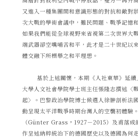
又進入一種集團間和意識形態的對抗和敵對
次大戰的學術會議中，難民問題、戰爭記憶
如果我們能從全球視野來省視第二次世界大
端武器卻空嘴哺舌和平，此才是二十世紀以
體交融下所標舉之和平理想。
基於上述關懷，本期《人社東華》延續上
大學人文社會學院學士班主任張隆志撰述〈
起〉。巴黎政治學院博士候選人徐翀剖析法
動呈現太平洋戰爭時期台灣人的空襲初體驗
（Günter Grass
，
1927－2015）及
作呈述納粹統治下的德國歷史以及德國為何