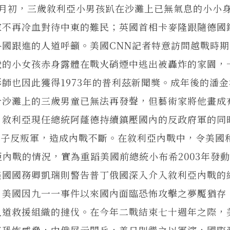
9月初，三歲敘利亞小男孩趴在沙灘上已無氣息的小小
家不再冷血對待中東的難民；英國首相卡麥隆跟隨德國
國跟進的人道呼籲。美國CNN記者特意訪問越戰時期
歲的小女孩赤身露體在戰火硝煙中逃出被轟炸的家園，
師也因此獲得1973年的普利茲新聞獎。成年後的潘
今沙灘上的三歲男童已無法再發聲，但藝術家將他畫成
。敘利亞現任總統阿蕯德持續鎮壓國內的反政府軍的同
分子反叛軍，造成內戰不斷。在敘利亞內戰中，令美國
亞內戰的情況，實為重蹈美國前總統小布希2003年發
美國國務卿凱瑞則警告普丁俄國深入介入敘利亞內戰的
，美國因九一一事件以來國內面臨恐怖攻擊之夢魘猶存
人道救援組織的撻伐。在今年二戰結束七十週年之際，
高恐怖威脅，中俄展示閱兵，美日則繼之以軍演，國際