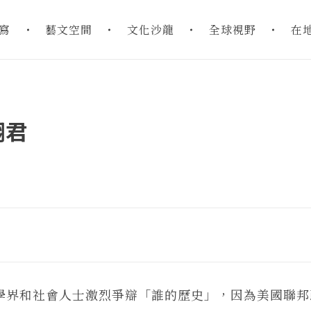
寫
藝文空間
文化沙龍
全球視野
在
翎君
起學界和社會人士激烈爭辯「誰的歷史」，因為美國聯