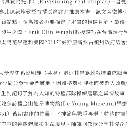
真實烏托邦》(Envisioning real utopias)一
，為此陳毅峰教授特撰長篇評介推薦本書；該文旁徵博
爭鋒論點，並為讀者扼要摘錄了本書的精闢見解，最後
之際，Erik Olin Wright教授適巧在台灣進行
太陽花學運和美國2011年威斯康新州占領州政府議會
學歷史系彭明輝（吳鳴）追述其曾為政戰特遣隊鐵漢
預管少尉分發至金門戰地，因體格魁梧健壯而被選入政戰
，生動記錄了鮮為人知的特種部隊操練磨礪之真情故事
訪舊金山迪昂博物館(De Young Museum)舉
1775-1851）後期畫作的特展，〈神諭與戰爭再現：特納的
畫作中的神諭體驗和生命境界。陳鏡羽教授分享其浸淫