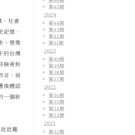
第45期
2024
黨、社會
第44期
第43期
史記憶、
第42期
來。曾幾
第41期
2023
下的台灣
第40期
時檢視和
第39期
第38期
而言，這
第37期
盪後體認
2022
第36期
的一個新
第35期
第34期
第33期
2021
批批難
第32期