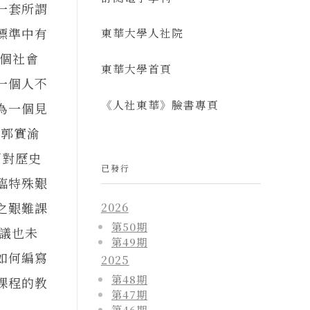
一套所謂
標準中有
東華大學人社院
個社會
東華大學首頁
一個人不
《人社東華》臉書專頁
為一個見
：郭實渝
面對歷史
已發行
臨特殊艱
之艱難課
2026
第50期
爭議也未
第49期
如何編寫
2025
第48期
課程的教
第47期
第46期