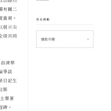
圈有關二
度重視。
其他期數
以展示尖
全球共同
由清華
論爭談
榮日記生
拉斯
的主要著
程碑。