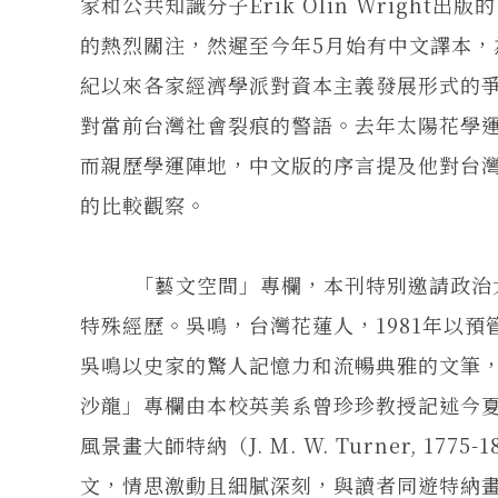
家和公共知識分子Erik Olin Wright出版的《
的熱烈關注，然遲至今年5月始有中文譯本
紀以來各家經濟學派對資本主義發展形式的
對當前台灣社會裂痕的警語。去年太陽花學運發生
而親歷學運陣地，中文版的序言提及他對台灣
的比較觀察。
「藝文空間」專欄，本刊特別邀請政治大
特殊經歷。吳鳴，台灣花蓮人，1981年以
吳鳴以史家的驚人記憶力和流暢典雅的文筆
沙龍」專欄由本校英美系曾珍珍教授記述今夏她參
風景畫大師特納（J. M. W. Turner, 
文，情思激動且細膩深刻，與讀者同遊特納