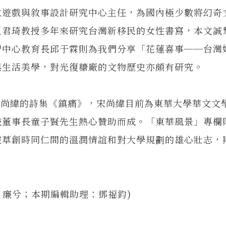
位遊戲與敘事設計研究中心主任，為國內極少數將幻奇
王君琦教授多年來研究台灣新移民的女性書寫，本文誠
習中心教育長邱于霖則為我們分享「花蓮喜事──台灣
與生活美學，對光復糖廠的文物歷史亦頗有研究。
緯的詩集《鎮痛》，宋尚緯目前為東華大學華文文
技董事長童子賢先生熱心贊助而成。「東華風景」專欄
院草創時同仁間的溫潤情誼和對大學規劃的雄心壯志，
廉兮；本期編輯助理：鄧福鈞)