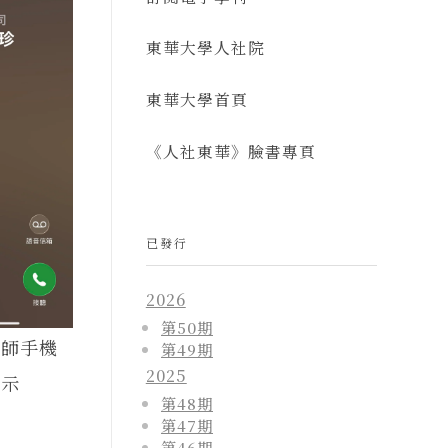
東華大學人社院
東華大學首頁
《人社東華》臉書專頁
已發行
2026
第50期
老師手機
第49期
2025
顯示
第48期
第47期
第46期