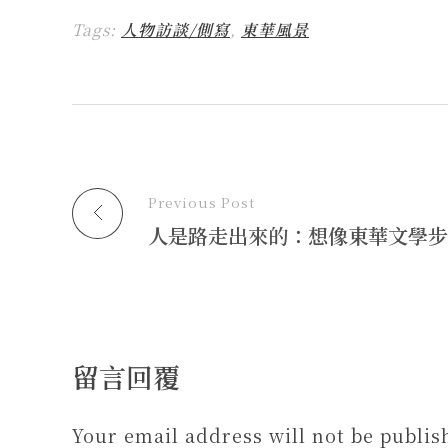
中
e
b
新
送
開
開
a
o
視
連
啟
啟
Tags:
人物訪談/側寫
,
東華風景
d
o
窗
結
)
)
s
k
中
給
(
(
開
朋
在
在
啟
友
新
新
)
(
視
視
在
窗
窗
新
中
中
視
開
開
窗
啟
啟
中
)
)
開
啟
)
Previous Post
留言回覆
Your email address will not be publis