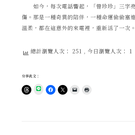
如今，每次電話響起，「曾珍珍」三字亮
傷。那是一種奇異的陪伴，一種命運偷偷塞
溫柔，都在這意外的來電裡，重新活了一次
總計瀏覽人次： 251
, 今日瀏覽人次： 1
分享此文：
分
享
按
按
按
按
點
到
一
一
一
一
這
L
下
下
下
下
裡
I
即
以
即
即
列
N
可
分
可
可
印
E
分
享
分
以
(
(
享
至
享
電
在
在
到
F
至
子
新
新
T
a
X
郵
視
視
h
c
(
件
窗
窗
r
e
在
傳
中